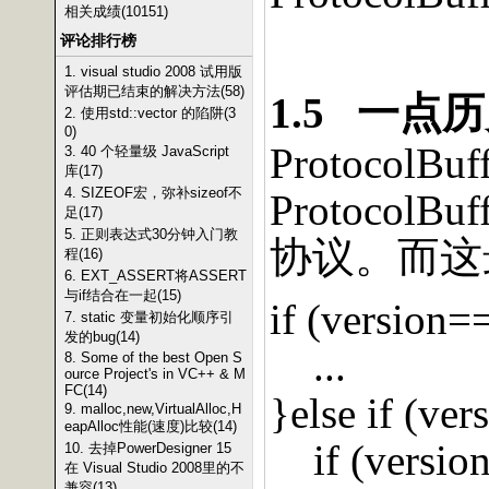
相关成绩(10151)
评论排行榜
1. visual studio 2008 试用版
评估期已结束的解决方法(58)
1.5
一点历
2. 使用std::vector 的陷阱(3
0)
ProtocolBuf
3. 40 个轻量级 JavaScript
库(17)
4. SIZEOF宏，弥补sizeof不
ProtocolBuf
足(17)
5. 正则表达式30分钟入门教
协议。而这
程(16)
6. EXT_ASSERT将ASSERT
与if结合在一起(15)
if (version=
7. static 变量初始化顺序引
发的bug(14)
...
8. Some of the best Open S
ource Project's in VC++ & M
FC(14)
}else if (ver
9. malloc,new,VirtualAlloc,H
eapAlloc性能(速度)比较(14)
if (versio
10. 去掉PowerDesigner 15
在 Visual Studio 2008里的不
兼容(13)