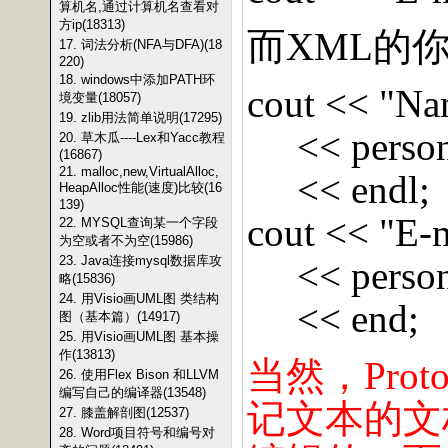
算机名,通过计算机名查看对
方ip(18313)
而
XML
的
17. 词法分析(NFA与DFA)(18
220)
18. windows中添加PATH环
cout << "Na
境变量(18057)
19. zlib用法简单说明(17295)
<< perso
20. 草木瓜----Lex和Yacc教程
(16867)
21. malloc,new,VirtualAlloc,
<< endl;
HeapAlloc性能(速度)比较(16
139)
cout << "E-m
22. MYSQL查询某一个字段
为空或者不为空(15986)
23. Java连接mysql数据库攻
<< perso
略(15836)
24. 用Visio画UML图 类结构
<< end;
图（基本篇）(14917)
25. 用Visio画UML图 基本操
作(13813)
当然，
Proto
26. 使用Flex Bison 和LLVM
编写自己的编译器(13548)
记文本的文
27. 膝盖解剖图(12537)
28. Word项目符号和编号对