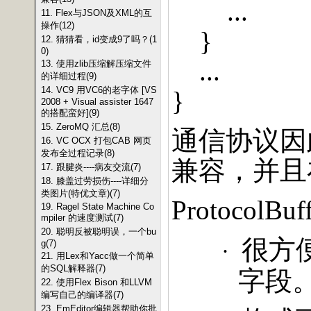
...
11. Flex与JSON及XML的互
操作(12)
}
12. 猜猜看，id变成9了吗？(1
0)
...
13. 使用zlib压缩解压缩文件
的详细过程(9)
14. VC9 用VC6的老字体 [VS
}
2008 + Visual assister 1647
的搭配蛮好](9)
15. ZeroMQ 汇总(8)
通信协议因
16. VC OCX 打包CAB 网页
发布全过程记录(8)
兼容，并且
17. 跟腱炎----病友交流(7)
18. 膝盖过劳损伤----详细分
类图片(特优文章)(7)
ProtocolBuf
19. Ragel State Machine Co
mpiler 的速度测试(7)
20. 聪明反被聪明误，一个bu
很方
g(7)
·
21. 用Lex和Yacc做一个简单
的SQL解释器(7)
字段
22. 使用Flex Bison 和LLVM
编写自己的编译器(7)
23. EmEditor编辑器帮助你批