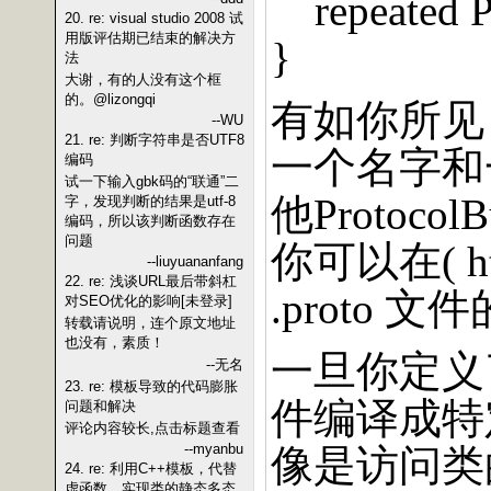
repeated
20. re: visual studio 2008 试
用版评估期已结束的解决方
}
法
大谢，有的人没有这个框
的。@lizongqi
有如你所见
--WU
21. re: 判断字符串是否UTF8
一个名字和
编码
试一下输入gbk码的“联通”二
他
ProtocolB
字，发现判断的结果是utf-8
编码，所以该判断函数存在
问题
你可以在
( 
--liuyuananfang
22. re: 浅谈URL最后带斜杠
.proto
文件
对SEO优化的影响[未登录]
转载请说明，连个原文地址
也没有，素质！
一旦你定义
--无名
23. re: 模板导致的代码膨胀
件编译成特
问题和解决
评论内容较长,点击标题查看
--myanbu
像是访问类
24. re: 利用C++模板，代替
虚函数，实现类的静态多态