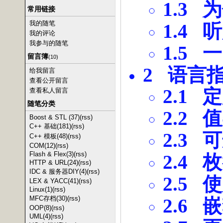
1.3
为
常用链接
我的随笔
1.4
听
我的评论
我参与的随笔
1.5
一
留言簿
(10)
2
语言
给我留言
查看公开留言
2.1
定
查看私人留言
随笔分类
2.2
值
Boost & STL (37)
(rss)
C++ 基础(181)
(rss)
2.3
可
C++ 模板(48)
(rss)
COM(12)
(rss)
Flash & Flex(3)
(rss)
2.4
枚
HTTP & URL(24)
(rss)
IDC & 服务器DIY(4)
(rss)
2.5
使
LEX & YACC(41)
(rss)
Linux(1)
(rss)
MFC存档(30)
(rss)
2.6
嵌
OOP(8)
(rss)
UML(4)
(rss)