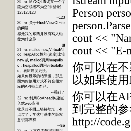
fstream input
29. re: MYSQL查询某一个字
段为空或者不为空[未登录]
Person perso
123123123
--123
person.Pars
30. re: 关于FlushViewOfFile
的问题
感觉我的东西并没有写入磁
cout << "Na
盘为什么你
--jjj
cout << "E-m
31. re: malloc,new,VirtualAll
oc,HeapAlloc性能(速度)比较
new 或 malloc调用heapallo
你可以在不
c，heapalloc调用virtualallo
c。底层速度更快。
以如果使用
如果你显示的结果慢，那是
因为你使用方式不符合相对
应的API特点而已。
--看到了
你可以在
AP
32. re: 利用GoAhead构建嵌
入式web应用
到完整的参
收录却不附上链接地址，有
点过了，学这行基本的版权
http://code.
意识都没有
--fsa
33. re: 大文件内数据排序问