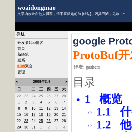
woaidongmao
文章均收录自他人博客，但不喜标题前加-[转贴]，因其丑陋，见谅！~
导航
google Pr
开发者Cpp博客
首页
ProtoBuf
开
新随笔
联系
聚合
译者
:
gashero
管理
目录
2009年3月
<
>
日
一
二
三
四
五
六
1
概览
22
23
24
25
26
27
28
1
2
3
4
5
6
7
1.1
什
8
9
10
11
12
13
14
15
16
17
18
19
20
21
1.2
他
22
23
24
25
26
27
28
29
30
31
1
2
3
4