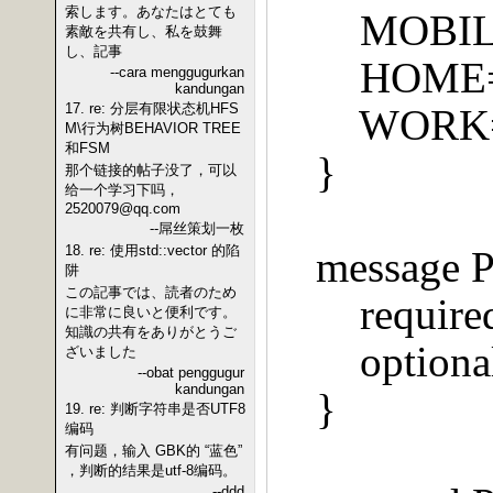
索します。あなたはとても
MOBIL
素敵を共有し、私を鼓舞
し、記事
HOME=
--cara menggugurkan
kandungan
17. re: 分层有限状态机HFS
WORK
M\行为树BEHAVIOR TREE
和FSM
}
那个链接的帖子没了，可以
给一个学习下吗，
2520079@qq.com
--屌丝策划一枚
18. re: 使用std::vector 的陷
message 
阱
この記事では、読者のため
require
に非常に良いと便利です。
知識の共有をありがとうご
option
ざいました
--obat penggugur
kandungan
}
19. re: 判断字符串是否UTF8
编码
有问题，输入 GBK的 “蓝色”
，判断的结果是utf-8编码。
--ddd