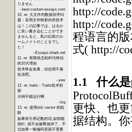
りません
http://code.
--best-custom-essays.com
10. re: 大文件内数据排序问
题：采用文件映射内存技术
http://code.
は！この記事では、はるか
に良い書き込むことができ
程语言的版
ませんると、私の以前のル
ームメイトのことをでし
式
( http://c
た！
--Essays-shark.net
11. re: 有限状态机时代终结
的10大理由
技术终会发展，但也用不着
扯淡吧。
1.1
什么是
--ywx
12. re: traits：Traits技术初
探
ProtocolBuf
示例不能运行啊
--lzq
更快、也更
13. re: 使用std::vector 的陷
阱
据结构。你
如果有引用记数的话,如智能
指针, 就不会被释放掉了。不
过如果一般编码里面不需要