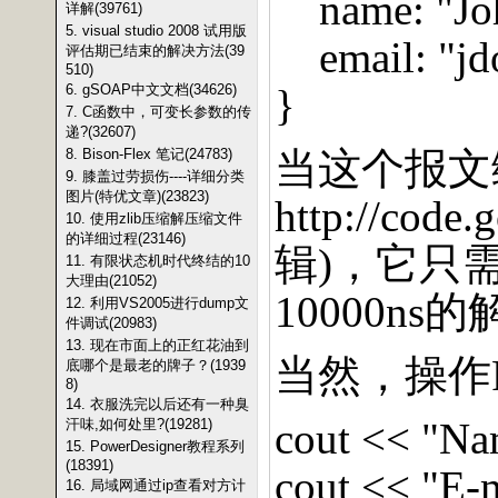
name: "J
详解(39761)
5. visual studio 2008 试用版
email: "
评估期已结束的解决方法(39
510)
6. gSOAP中文文档(34626)
}
7. C函数中，可变长参数的传
递?(32607)
当这个报文
8. Bison-Flex 笔记(24783)
9. 膝盖过劳损伤----详细分类
图片(特优文章)(23823)
http://code.
10. 使用zlib压缩解压缩文件
的详细过程(23146)
辑
)
，它只
11. 有限状态机时代终结的10
大理由(21052)
10000ns
的
12. 利用VS2005进行dump文
件调试(20983)
13. 现在市面上的正红花油到
当然，操作
底哪个是最老的牌子？(1939
8)
14. 衣服洗完以后还有一种臭
cout << "Na
汗味,如何处里?(19281)
15. PowerDesigner教程系列
(18391)
cout << "E-m
16. 局域网通过ip查看对方计