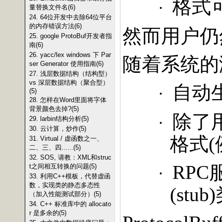
格式
·
量替换文件名(6)
24. 64位开发中去除64位平台
的内存错误方法(6)
然而用户仍
25. google ProtoBuf开发者指
南(6)
26. yacc/lex windows 下 Par
随着系统的
ser Generator 使用指南(6)
27. 浅层数据结构（结构型）
vs 深层数据结构（聚合型）
自动
·
(5)
28. 怎样在Word里面将字体
背景颜色去掉?(5)
除了
·
29. larbin结构分析(5)
30. 云计算，炒作(5)
格式
(
31. Virtual / 虚函数之一、
二、三、四......(5)
32. SOS, 请教：XML和struc
RPC
t之间相互转换的问题(5)
·
33. 利用C++模板，代替虚函
数，实现类的静态多态性
(stub)
（加入性能测试部分）(5)
34. C++ 标准库中的 allocato
r 是多余的(5)