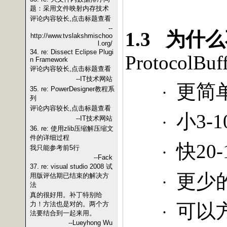
题：采用文件映射内存技术
评论内容较长,点击标题查看
--
1.3
为什么
http://www.tvslakshmischoo
l.org/
34. re: Dissect Eclipse Plugi
ProtocolBuf
n Framework
评论内容较长,点击标题查看
--IT技术网站
更简
·
35. re: PowerDesigner教程系
列
评论内容较长,点击标题查看
小
3-1
·
--IT技术网站
36. re: 使用zlib压缩解压缩文
件的详细过程
快
20-
·
我只能参考前5行
--Fack
37. re: visual studio 2008 试
更少
用版评估期已结束的解决方
·
法
真的很好用。补丁特别给
力！方法也是对的。两个方
可以
·
法要结合到一起来用。
--Lueyhong Wu