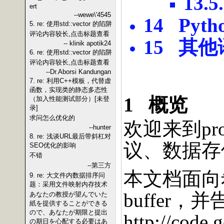
13.5
ert
--wewe\'4545
14 Pyth
5. re: 使用std::vector 的陷阱
评论内容较长,点击标题查看
15
其他
-- klinik apotik24
6. re: 使用std::vector 的陷阱
评论内容较长,点击标题查看
--Dr.Aborsi Kandungan
7. re: 利用C++模板，代替虚
函数，实现类的静态多态性
1
概览
（加入性能测试部分）[未登
录]
求问怎么优化的
欢迎来到
pr
--hunter
8. re: 浅谈URL最后带斜杠对
议、数据存
SEO优化的影响
不错
--第三方
本文档面向
9. re: 大文件内数据排序问
题：采用文件映射内存技术
buffer
，并
あなたの教授が望んでいた
紙を提供することができる
ので、あなたが期限と提出
http://code.
の期日を心配する必要はあ