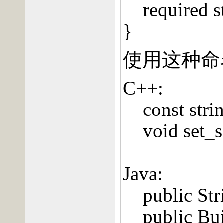
required 
}
使用这种命
C++:
const str
void set_
Java:
public St
public Bu