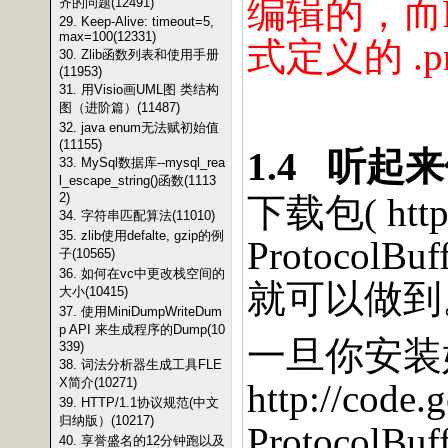
编辑的，而
齐的问题(12491)
29. Keep-Alive: timeout=5,
max=100(12331)
式定义的
.p
30. Zlib函数列表和使用手册
(11953)
31. 用Visio画UML图 类结构
图（进阶篇）(11487)
32. java enum无法赋初始值
(11155)
1.4
听起来
33. MySql数据库--mysql_rea
l_escape_string()函数(1113
2)
下载包
( htt
34. 字符串匹配算法(11010)
35. zlib使用defalte, gzip的例
ProtocolBuf
子(10565)
36. 如何在vc中更改栈空间的
就可以做到
大小(10415)
37. 使用MiniDumpWriteDum
p API 来生成程序的Dump(10
一旦你安装
339)
38. 词法分析器生成工具FLE
X简介(10271)
http://code.
39. HTTP/1.1协议规范(中文
归纳版）(10217)
ProtocolBuf
40. 享誉盛名的12分钟跑以及