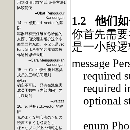
用到引用记数的话,还是方法1
比较简便
--Obat Penggugur
1.2
他们如
Kandungan
14. re: 使用std::vector 的陷
阱
你首先需要
容器只有责任维护你给他的
东西，但没理由维护这个东
是一小段逻
西里面的东西。不仅仅是vec
tor，STL所有的容器如果按
你这种思维去用
message Per
--Cara Menggugurkan
Kandungan
15. re: C++中派生类对基类
required 
成员的三种访问规则
@lan
required i
确实不可以，只有在派生类
成员函数中（内部访问）才
可以访问。
optional s
--walzzz
16. re: 使用std::vector 的陷
阱
私のような初心者のための
enum Pho
読書の多くを必要とし、
様々なブログ上の情報を検