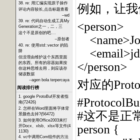
38. re: 用汇编实现原子操作
例如，让我
评论内容较长,点击标题查看
--wd
39. re: 代码自动生成工具My
<person>
Generation之一，二，三
这个不是原创的吧....
<name>Jo
--原创者
40. re: 使用std::vector 的陷
<email>j
阱
但没理由维护这个东西里面
</person>
的东西。所有的容器如果按
你这种思维去用，则应该存
储该数据
--agen bola terpercaya
对应的
Proto
阅读排行榜
1. google ProtoBuf开发者指
#ProtocolBu
南(72426)
2. 怎样在Word里面将字体背
#
这不是正
景颜色去掉?(56472)
3. 如何使用Office2003来打
person {
开Docx、xlsb、xlsx等文件(4
1130)
4. vc中调用Com组件的方法