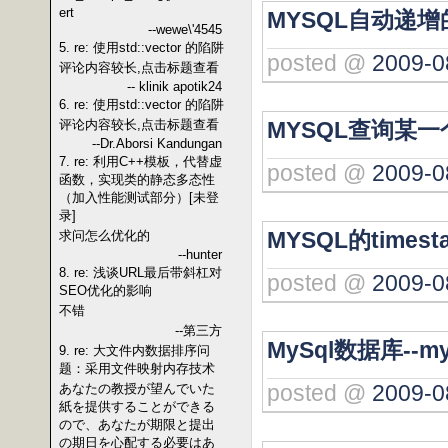
ert
MYSQL自动递
--wewe\'4545
5. re: 使用std::vector 的陷阱
posted @
2009-0
评论内容较长,点击标题查看
-- klinik apotik24
6. re: 使用std::vector 的陷阱
MYSQL查询某
评论内容较长,点击标题查看
--Dr.Aborsi Kandungan
7. re: 利用C++模板，代替虚
posted @
2009-0
函数，实现类的静态多态性
（加入性能测试部分）[未登
录]
MYSQL的times
求问怎么优化的
--hunter
8. re: 浅谈URL最后带斜杠对
posted @
2009-0
SEO优化的影响
不错
--第三方
MySql数据库--mys
9. re: 大文件内数据排序问
题：采用文件映射内存技术
posted @
2009-0
あなたの教授が望んでいた
紙を提供することができる
ので、あなたが期限と提出
の期日を心配する必要はあ