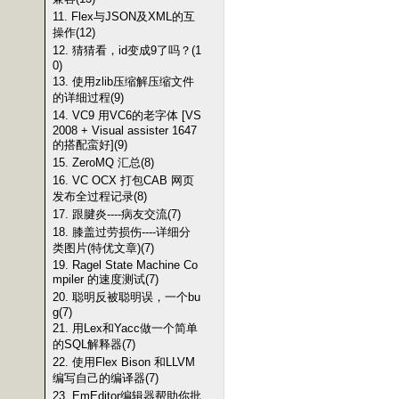
11. Flex与JSON及XML的互
操作(12)
12. 猜猜看，id变成9了吗？(1
0)
13. 使用zlib压缩解压缩文件
的详细过程(9)
14. VC9 用VC6的老字体 [VS
2008 + Visual assister 1647
的搭配蛮好](9)
15. ZeroMQ 汇总(8)
16. VC OCX 打包CAB 网页
发布全过程记录(8)
17. 跟腱炎----病友交流(7)
18. 膝盖过劳损伤----详细分
类图片(特优文章)(7)
19. Ragel State Machine Co
mpiler 的速度测试(7)
20. 聪明反被聪明误，一个bu
g(7)
21. 用Lex和Yacc做一个简单
的SQL解释器(7)
22. 使用Flex Bison 和LLVM
编写自己的编译器(7)
23. EmEditor编辑器帮助你批