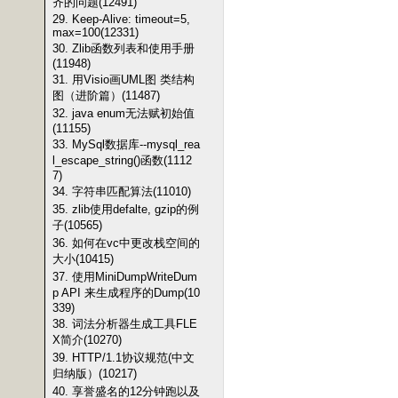
齐的问题(12491)
29. Keep-Alive: timeout=5,
max=100(12331)
30. Zlib函数列表和使用手册
(11948)
31. 用Visio画UML图 类结构
图（进阶篇）(11487)
32. java enum无法赋初始值
(11155)
33. MySql数据库--mysql_rea
l_escape_string()函数(1112
7)
34. 字符串匹配算法(11010)
35. zlib使用defalte, gzip的例
子(10565)
36. 如何在vc中更改栈空间的
大小(10415)
37. 使用MiniDumpWriteDum
p API 来生成程序的Dump(10
339)
38. 词法分析器生成工具FLE
X简介(10270)
39. HTTP/1.1协议规范(中文
归纳版）(10217)
40. 享誉盛名的12分钟跑以及