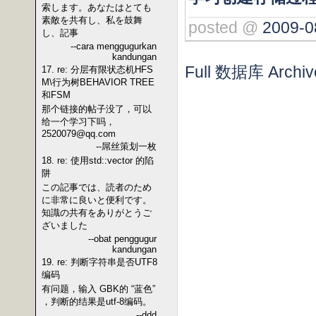
索します。あなたはとても
素敵を共有し、私を鼓舞
posted @
2009-0
し、記事
--cara menggugurkan
kandungan
Full 数据库 Archiv
17. re: 分层有限状态机HFS
M\行为树BEHAVIOR TREE
和FSM
那个链接的帖子没了，可以
给一个学习下吗，
2520079@qq.com
--屌丝策划一枚
18. re: 使用std::vector 的陷
阱
この記事では、読者のため
に非常に良いと便利です。
知識の共有をありがとうご
ざいました
--obat penggugur
kandungan
19. re: 判断字符串是否UTF8
编码
有问题，输入 GBK的 “蓝色”
，判断的结果是utf-8编码。
--ddd