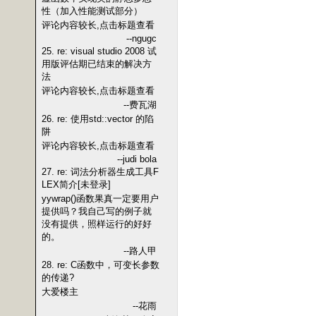
性（加入性能测试部分）
评论内容较长,点击标题查看
--ngugc
25. re: visual studio 2008 试
用版评估期已结束的解决方
法
评论内容较长,点击标题查看
--费瓦湖
26. re: 使用std::vector 的陷
阱
评论内容较长,点击标题查看
--judi bola
27. re: 词法分析器生成工具F
LEX简介[未登录]
yywrap()函数果真一定要用户
提供吗？我自己写的例子就
没有提供，照样运行的好好
的。
--路人甲
28. re: C函数中，可变长参数
的传递?
大爱楼主
--花雨