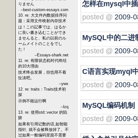
怎样在mysql中插入 
りません
--best-custom-essays.com
posted @
2009-0
10. re: 大文件内数据排序问
题：采用文件映射内存技术
は！この記事では、はるか
に良い書き込むことができ
MySQL中的二
ませんると、私の以前のル
ームメイトのことをでし
posted @
2009-0
た！
--Essays-shark.net
11. re: 有限状态机时代终结
的10大理由
C语言实现myq
技术终会发展，但也用不着
扯淡吧。
posted @
2009-0
--ywx
12. re: traits：Traits技术初
探
示例不能运行啊
MySQL编码机制
--lzq
13. re: 使用std::vector 的陷
posted @
2009-0
阱
如果有引用记数的话,如智能
指针, 就不会被释放掉了。不
过如果一般编码里面不需要