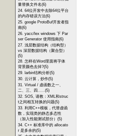
量替换文件名(6)
24. 64位开发中去除64位平台
的内存错误方法(6)
25. google ProtoBuf开发者指
南(6)
26. yacc/lex windows 下 Par
ser Generator 使用指南(6)
27. 浅层数据结构（结构型）
vs 深层数据结构（聚合型）
(5)
28. 怎样在Word里面将字体
背景颜色去掉?(5)
29. larbin结构分析(5)
30. 云计算，炒作(5)
31. Virtual / 虚函数之一、
二、三、四......(5)
32. SOS, 请教：XML和struc
t之间相互转换的问题(5)
33. 利用C++模板，代替虚函
数，实现类的静态多态性
（加入性能测试部分）(5)
34. C++ 标准库中的 allocato
r 是多余的(5)