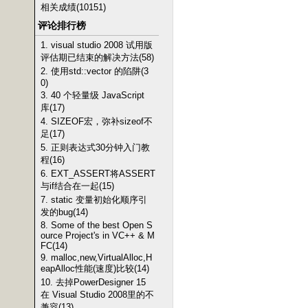
相关成绩(10151)
评论排行榜
1. visual studio 2008 试用版
评估期已结束的解决方法(58)
2. 使用std::vector 的陷阱(3
0)
3. 40 个轻量级 JavaScript
库(17)
4. SIZEOF宏，弥补sizeof不
足(17)
5. 正则表达式30分钟入门教
程(16)
6. EXT_ASSERT将ASSERT
与if结合在一起(15)
7. static 变量初始化顺序引
发的bug(14)
8. Some of the best Open S
ource Project's in VC++ & M
FC(14)
9. malloc,new,VirtualAlloc,H
eapAlloc性能(速度)比较(14)
10. 去掉PowerDesigner 15
在 Visual Studio 2008里的不
兼容(13)