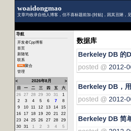
woaidongmao
文章均收录自他人博客，但不喜标题前加-[转贴]，因其丑陋，见
导航
数据库
开发者Cpp博客
首页
Berkeley DB
新随笔
联系
posted @
2012-0
聚合
管理
2026年8月
<
>
Berkeley 
日
一
二
三
四
五
六
26
27
28
29
30
31
1
posted @
2012-0
2
3
4
5
6
7
8
9
10
11
12
13
14
15
16
17
18
19
20
21
22
Berkeley DB 
23
24
25
26
27
28
29
30
31
1
2
3
4
5