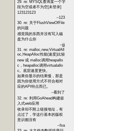
29. re: MYSQL查询某一个字
段为空或者不为空[未登录]
123123123
--123
30. re: 关于FlushViewOfFile
的问题
感觉我的东西并没有写入磁
盘为什么你
--jjj
31. re: malloc,new,VirtualAll
oc,HeapAlloc性能(速度)比较
new 或 malloc调用heapallo
c，heapalloc调用virtualallo
c。底层速度更快。
如果你显示的结果慢，那是
因为你使用方式不符合相对
应的API特点而已。
--看到了
32. re: 利用GoAhead构建嵌
入式web应用
收录却不附上链接地址，有
点过了，学这行基本的版权
意识都没有
--fsa
33. re: 大文件内数据排序问