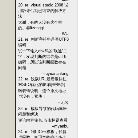
20. re: visual studio 2008 试
用版评估期已结束的解决方
法
大谢，有的人没有这个框
的。@lizongqi
--WU
21. re: 判断字符串是否UTF8
编码
试一下输入gbk码的“联通”二
字，发现判断的结果是utf-8
编码，所以该判断函数存在
问题
--liuyuananfang
22. re: 浅谈URL最后带斜杠
对SEO优化的影响[未登录]
转载请说明，连个原文地址
也没有，素质！
--无名
23. re: 模板导致的代码膨胀
问题和解决
评论内容较长,点击标题查看
--myanbu
24. re: 利用C++模板，代替
虚函数，实现类的静态多态