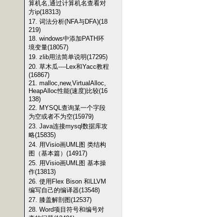
算机名,通过计算机名查看对
方ip(18313)
17. 词法分析(NFA与DFA)(18
219)
18. windows中添加PATH环
境变量(18057)
19. zlib用法简单说明(17295)
20. 草木瓜----Lex和Yacc教程
(16867)
21. malloc,new,VirtualAlloc,
HeapAlloc性能(速度)比较(16
138)
22. MYSQL查询某一个字段
为空或者不为空(15979)
23. Java连接mysql数据库攻
略(15835)
24. 用Visio画UML图 类结构
图（基本篇）(14917)
25. 用Visio画UML图 基本操
作(13813)
26. 使用Flex Bison 和LLVM
编写自己的编译器(13548)
27. 膝盖解剖图(12537)
28. Word项目符号和编号对