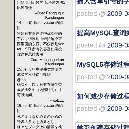
插入含单引号的字
用到引用记数的话,还是方法1
比较简便
posted @
2009-0
--Obat Penggugur
Kandungan
14. re: 使用std::vector 的陷
阱
提高MySQL查
容器只有责任维护你给他的
东西，但没理由维护这个东
posted @
2009-0
西里面的东西。不仅仅是vec
tor，STL所有的容器如果按
你这种思维去用
--Cara Menggugurkan
MySQL5存储过
Kandungan
15. re: C++中派生类对基类
成员的三种访问规则
posted @
2009-0
@lan
确实不可以，只有在派生类
成员函数中（内部访问）才
如何减少存储过
可以访问。
--walzzz
16. re: 使用std::vector 的陷
posted @
2009-0
阱
私のような初心者のための
読書の多くを必要とし、
学习创建存储过
様々なブログ上の情報を検