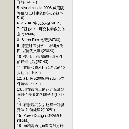
详解(39757)
5. visual studio 2008 试用版
评估期已结束的解决方法(39
510)
6. gSOAP中文文档(34625)
7. C函数中，可变长参数的传
递?(32606)
8. Bison-Flex 笔记(24783)
9. 膝盖过劳损伤----详细分类
图片(特优文章)(23823)
10. 使用zlib压缩解压缩文件
的详细过程(23140)
11. 有限状态机时代终结的10
大理由(21052)
12. 利用VS2005进行dump文
件调试(20982)
13. 现在市面上的正红花油到
底哪个是最老的牌子？(1939
7)
14. 衣服洗完以后还有一种臭
汗味,如何处里?(19281)
15. PowerDesigner教程系列
(18390)
16. 局域网通过ip查看对方计