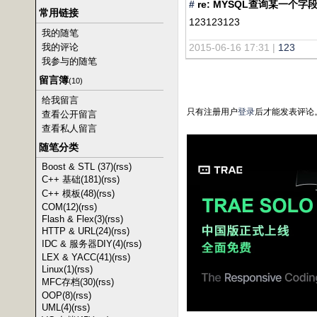
#
re: MYSQL查询某一个
常用链接
123123123
我的随笔
我的评论
2015-06-16 17:31 |
123
我参与的随笔
留言簿
(10)
给我留言
只有注册用户
登录
后才能发表评论
查看公开留言
查看私人留言
随笔分类
Boost & STL (37)
(rss)
C++ 基础(181)
(rss)
C++ 模板(48)
(rss)
COM(12)
(rss)
Flash & Flex(3)
(rss)
HTTP & URL(24)
(rss)
IDC & 服务器DIY(4)
(rss)
LEX & YACC(41)
(rss)
Linux(1)
(rss)
MFC存档(30)
(rss)
OOP(8)
(rss)
UML(4)
(rss)