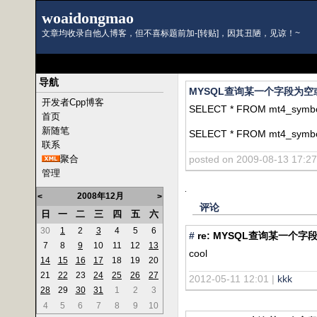
woaidongmao
文章均收录自他人博客，但不喜标题前加-[转贴]，因其丑陋，见谅！~
导航
MYSQL查询某一个字段为
开发者Cpp博客
SELECT * FROM mt4_symbol
首页
新随笔
SELECT * FROM mt4_symbol
联系
聚合
posted on 2009-08-13 17:2
管理
2008年12月
<
>
评论
日
一
二
三
四
五
六
30
1
2
3
4
5
6
#
re: MYSQL查询某一个
7
8
9
10
11
12
13
cool
14
15
16
17
18
19
20
21
22
23
24
25
26
27
2012-05-11 12:01 |
kkk
28
29
30
31
1
2
3
4
5
6
7
8
9
10