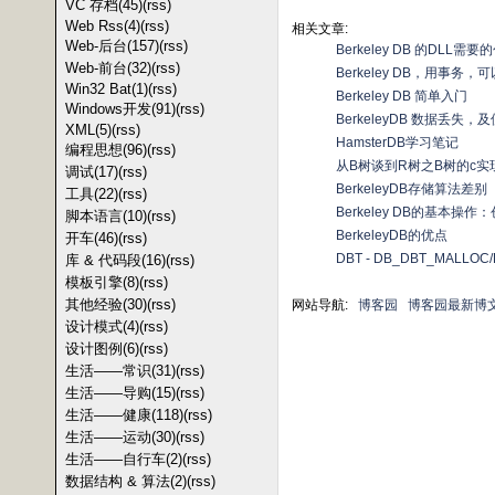
VC 存档(45)
(rss)
Web Rss(4)
(rss)
相关文章:
Web-后台(157)
(rss)
Berkeley DB 的DLL需要
Web-前台(32)
(rss)
Berkeley DB，用事务
Win32 Bat(1)
(rss)
Berkeley DB 简单入门
Windows开发(91)
(rss)
BerkeleyDB 数据丢失，
XML(5)
(rss)
HamsterDB学习笔记
编程思想(96)
(rss)
从B树谈到R树之B树的c实
调试(17)
(rss)
BerkeleyDB存储算法差别
工具(22)
(rss)
Berkeley DB的基本
脚本语言(10)
(rss)
BerkeleyDB的优点
开车(46)
(rss)
DBT - DB_DBT_MALLOC
库 & 代码段(16)
(rss)
模板引擎(8)
(rss)
其他经验(30)
(rss)
网站导航:
博客园
博客园最新博
设计模式(4)
(rss)
设计图例(6)
(rss)
生活——常识(31)
(rss)
生活——导购(15)
(rss)
生活——健康(118)
(rss)
生活——运动(30)
(rss)
生活——自行车(2)
(rss)
数据结构 & 算法(2)
(rss)