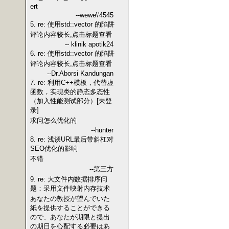
ert
--wewe\'4545
5. re: 使用std::vector 的陷阱
评论内容较长,点击标题查看
-- klinik apotik24
6. re: 使用std::vector 的陷阱
评论内容较长,点击标题查看
--Dr.Aborsi Kandungan
7. re: 利用C++模板，代替虚
函数，实现类的静态多态性
（加入性能测试部分）[未登
录]
求问怎么优化的
--hunter
8. re: 浅谈URL最后带斜杠对
SEO优化的影响
不错
--第三方
9. re: 大文件内数据排序问
题：采用文件映射内存技术
あなたの教授が望んでいた
紙を提供することができる
ので、あなたが期限と提出
の期日を心配する必要はあ