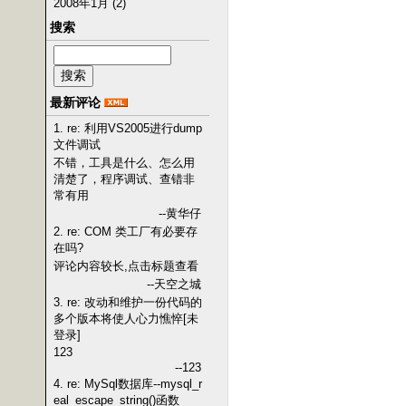
2008年1月 (2)
搜索
最新评论
1. re: 利用VS2005进行dump
文件调试
不错，工具是什么、怎么用
清楚了，程序调试、查错非
常有用
--黄华仔
2. re: COM 类工厂有必要存
在吗?
评论内容较长,点击标题查看
--天空之城
3. re: 改动和维护一份代码的
多个版本将使人心力憔悴[未
登录]
123
--123
4. re: MySql数据库--mysql_r
eal_escape_string()函数