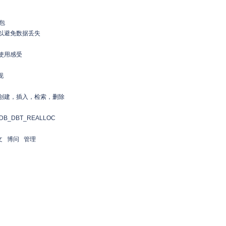
的包
，可以避免数据丢失
及使用感受
现
操作：创建，插入，检索，删除
/DB_DBT_REALLOC
文
博问
管理