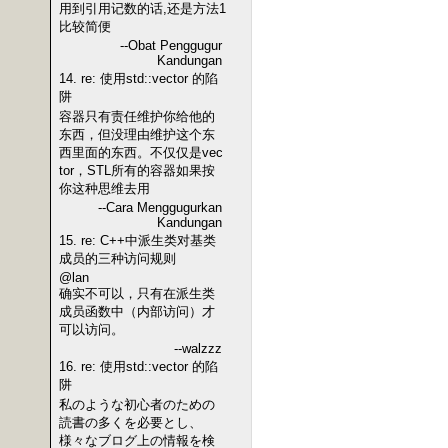
用到引用记数的话,还是方法1
比较简便
--Obat Penggugur
Kandungan
14. re: 使用std::vector 的陷
阱
容器只有责任维护你给他的
东西，但没理由维护这个东
西里面的东西。不仅仅是vec
tor，STL所有的容器如果按
你这种思维去用
--Cara Menggugurkan
Kandungan
15. re: C++中派生类对基类
成员的三种访问规则
@lan
确实不可以，只有在派生类
成员函数中（内部访问）才
可以访问。
--walzzz
16. re: 使用std::vector 的陷
阱
私のような初心者のための
読書の多くを必要とし、
様々なブログ上の情報を検