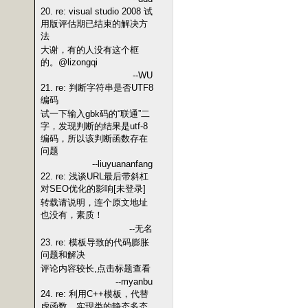
20. re: visual studio 2008 试
用版评估期已结束的解决方
法
大谢，有的人没有这个框
的。@lizongqi
--WU
21. re: 判断字符串是否UTF8
编码
试一下输入gbk码的“联通”二
字，发现判断的结果是utf-8
编码，所以该判断函数存在
问题
--liuyuananfang
22. re: 浅谈URL最后带斜杠
对SEO优化的影响[未登录]
转载请说明，连个原文地址
也没有，素质！
--无名
23. re: 模板导致的代码膨胀
问题和解决
评论内容较长,点击标题查看
--myanbu
24. re: 利用C++模板，代替
虚函数，实现类的静态多态