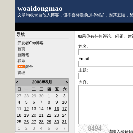
woaidongmao
文章均收录自他人博客，但不喜标题前加-[转贴]，因其丑陋，见
导航
如果你有任何评论、问题、建
开发者Cpp博客
姓名:
首页
新随笔
Email
联系
聚合
主题:
管理
2008年5月
<
>
内容:
日
一
二
三
四
五
六
27
28
29
30
1
2
3
4
5
6
7
8
9
10
11
12
13
14
15
16
17
18
19
20
21
22
23
24
25
26
27
28
29
30
31
1
2
3
4
5
6
7
请输入验证码