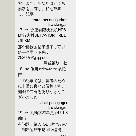
索します。あなたはとても
素敵を共有し、私を鼓舞
し、記事
--cara menggugurkan
kandungan
17. re: 分层有限状态机HFS
M\行为树BEHAVIOR TREE
和FSM
那个链接的帖子没了，可以
给一个学习下吗，
2520079@qq.com
--屌丝策划一枚
18. re: 使用std::vector 的陷
阱
この記事では、読者のため
に非常に良いと便利です。
知識の共有をありがとうご
ざいました
--obat penggugur
kandungan
19. re: 判断字符串是否UTF8
编码
有问题，输入 GBK的 “蓝色”
，判断的结果是utf-8编码。
--ddd