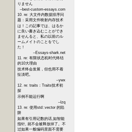
りません
--best-custom-essays.com
10. re: 大文件内数据排序问
题：采用文件映射内存技术
は！この記事では、はるか
に良い書き込むことができ
ませんると、私の以前のル
ームメイトのことをでし
た！
--Essays-shark.net
11. re: 有限状态机时代终结
的10大理由
技术终会发展，但也用不着
扯淡吧。
--ywx
12. re: traits：Traits技术初
探
示例不能运行啊
--lzq
13. re: 使用std::vector 的陷
阱
如果有引用记数的话,如智能
指针, 就不会被释放掉了。不
过如果一般编码里面不需要