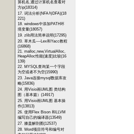
算机名,通过计算机名查看对
方ip(18314)
17. 词法分析(NFA与DFA)(18
221)
18. windows中添加PATH环
境变量(18057)
19. zlib用法简单说明(17295)
20. 草木瓜----Lex和Yacc教程
(16868)
21. malloc,new,VirtualAlloc,
HeapAlloc性能(速度)比较(16
139)
22. MYSQL查询某一个字段
为空或者不为空(15990)
23. Java连接mysql数据库攻
略(15836)
24. 用Visio画UML图 类结构
图（基本篇）(14917)
25. 用Visio画UML图 基本操
作(13813)
26. 使用Flex Bison 和LLVM
编写自己的编译器(13549)
27. 膝盖解剖图(12537)
28. Word项目符号和编号对