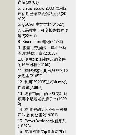
详解(39761)
5. visual studio 2008 试用版
评估期已结束的解决方法(39
513)
6. gSOAP中文文档(34627)
7. C函数中，可变长参数的传
递?(32607)
8. Bison-Flex 笔记(24783)
9. 膝盖过劳损伤----详细分类
图片(特优文章)(23825)
10. 使用zlib压缩解压缩文件
的详细过程(23150)
11. 有限状态机时代终结的10
大理由(21052)
12. 利用VS2005进行dump文
件调试(20987)
13. 现在市面上的正红花油到
底哪个是最老的牌子？(1939
9)
14. 衣服洗完以后还有一种臭
汗味,如何处里?(19281)
15. PowerDesigner教程系列
(18393)
16. 局域网通过ip查看对方计