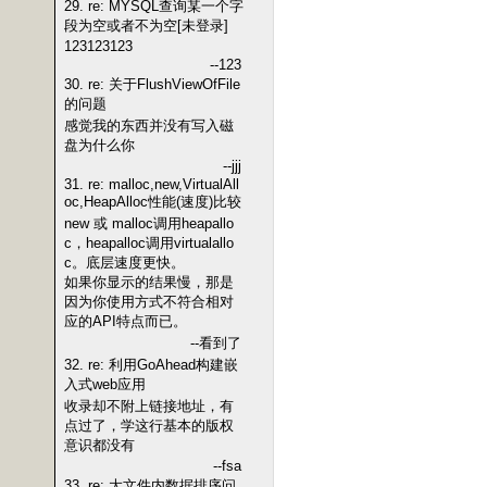
29. re: MYSQL查询某一个字
段为空或者不为空[未登录]
123123123
--123
30. re: 关于FlushViewOfFile
的问题
感觉我的东西并没有写入磁
盘为什么你
--jjj
31. re: malloc,new,VirtualAll
oc,HeapAlloc性能(速度)比较
new 或 malloc调用heapallo
c，heapalloc调用virtualallo
c。底层速度更快。
如果你显示的结果慢，那是
因为你使用方式不符合相对
应的API特点而已。
--看到了
32. re: 利用GoAhead构建嵌
入式web应用
收录却不附上链接地址，有
点过了，学这行基本的版权
意识都没有
--fsa
33. re: 大文件内数据排序问