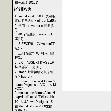
相关成绩(10151)
评论排行榜
1. visual studio 2008 试用版
评估期已结束的解决方法(58)
2. 使用std::vector 的陷阱(3
0)
3. 40 个轻量级 JavaScript
库(17)
4. SIZEOF宏，弥补sizeof不
足(17)
5. 正则表达式30分钟入门教
程(16)
6. EXT_ASSERT将ASSERT
与if结合在一起(15)
7. static 变量初始化顺序引
发的bug(14)
8. Some of the best Open S
ource Project's in VC++ & M
FC(14)
9. malloc,new,VirtualAlloc,H
eapAlloc性能(速度)比较(14)
10. 去掉PowerDesigner 15
在 Visual Studio 2008里的不
兼容(13)