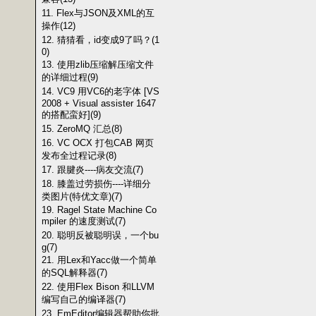
11. Flex与JSON及XML的互
操作(12)
12. 猜猜看，id变成9了吗？(1
0)
13. 使用zlib压缩解压缩文件
的详细过程(9)
14. VC9 用VC6的老字体 [VS
2008 + Visual assister 1647
的搭配蛮好](9)
15. ZeroMQ 汇总(8)
16. VC OCX 打包CAB 网页
发布全过程记录(8)
17. 跟腱炎----病友交流(7)
18. 膝盖过劳损伤----详细分
类图片(特优文章)(7)
19. Ragel State Machine Co
mpiler 的速度测试(7)
20. 聪明反被聪明误，一个bu
g(7)
21. 用Lex和Yacc做一个简单
的SQL解释器(7)
22. 使用Flex Bison 和LLVM
编写自己的编译器(7)
23. EmEditor编辑器帮助你批