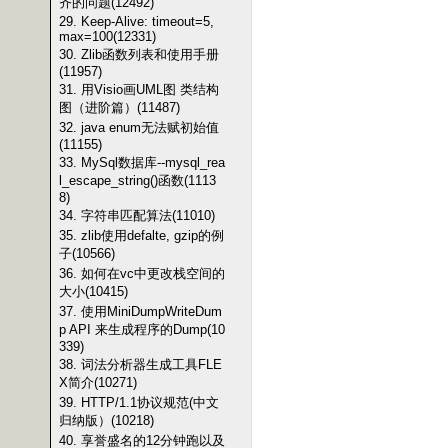
齐的问题(12492)
29. Keep-Alive: timeout=5,
max=100(12331)
30. Zlib函数列表和使用手册
(11957)
31. 用Visio画UML图 类结构
图（进阶篇）(11487)
32. java enum无法赋初始值
(11155)
33. MySql数据库--mysql_rea
l_escape_string()函数(1113
8)
34. 字符串匹配算法(11010)
35. zlib使用defalte, gzip的例
子(10566)
36. 如何在vc中更改栈空间的
大小(10415)
37. 使用MiniDumpWriteDum
p API 来生成程序的Dump(10
339)
38. 词法分析器生成工具FLE
X简介(10271)
39. HTTP/1.1协议规范(中文
归纳版）(10218)
40. 享誉盛名的12分钟跑以及