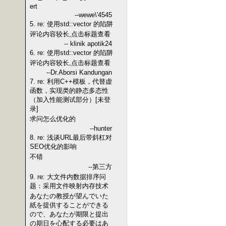
ert
--wewe\'4545
5. re: 使用std::vector 的陷阱
评论内容较长,点击标题查看
-- klinik apotik24
6. re: 使用std::vector 的陷阱
评论内容较长,点击标题查看
--Dr.Aborsi Kandungan
7. re: 利用C++模板，代替虚
函数，实现类的静态多态性
（加入性能测试部分）[未登
录]
求问怎么优化的
--hunter
8. re: 浅谈URL最后带斜杠对
SEO优化的影响
不错
--第三方
9. re: 大文件内数据排序问
题：采用文件映射内存技术
あなたの教授が望んでいた
紙を提供することができる
ので、あなたが期限と提出
の期日を心配する必要はあ