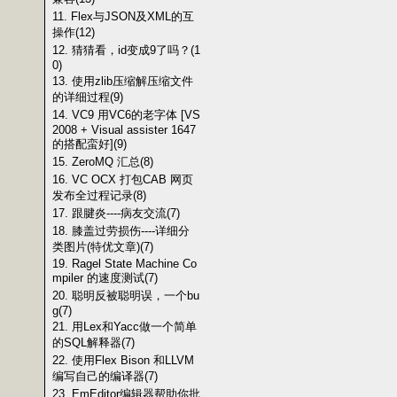
11. Flex与JSON及XML的互
操作(12)
12. 猜猜看，id变成9了吗？(1
0)
13. 使用zlib压缩解压缩文件
的详细过程(9)
14. VC9 用VC6的老字体 [VS
2008 + Visual assister 1647
的搭配蛮好](9)
15. ZeroMQ 汇总(8)
16. VC OCX 打包CAB 网页
发布全过程记录(8)
17. 跟腱炎----病友交流(7)
18. 膝盖过劳损伤----详细分
类图片(特优文章)(7)
19. Ragel State Machine Co
mpiler 的速度测试(7)
20. 聪明反被聪明误，一个bu
g(7)
21. 用Lex和Yacc做一个简单
的SQL解释器(7)
22. 使用Flex Bison 和LLVM
编写自己的编译器(7)
23. EmEditor编辑器帮助你批