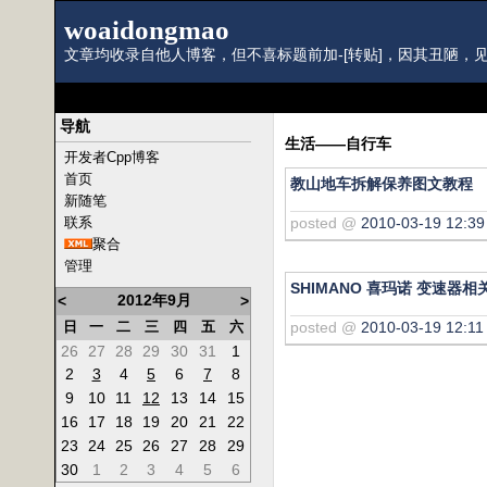
woaidongmao
文章均收录自他人博客，但不喜标题前加-[转贴]，因其丑陋，见
导航
生活——自行车
开发者Cpp博客
首页
教山地车拆解保养图文教程
新随笔
posted @
2010-03-19 12:39
联系
聚合
管理
SHIMANO 喜玛诺 变速器相
2012年9月
<
>
posted @
2010-03-19 12:11
日
一
二
三
四
五
六
26
27
28
29
30
31
1
2
3
4
5
6
7
8
9
10
11
12
13
14
15
16
17
18
19
20
21
22
23
24
25
26
27
28
29
30
1
2
3
4
5
6