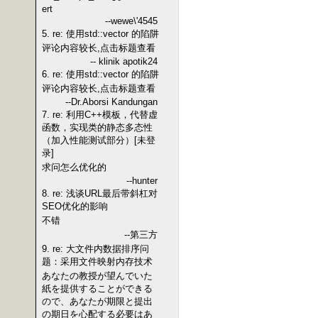
ert
--wewe\'4545
5. re: 使用std::vector 的陷阱
评论内容较长,点击标题查看
-- klinik apotik24
6. re: 使用std::vector 的陷阱
评论内容较长,点击标题查看
--Dr.Aborsi Kandungan
7. re: 利用C++模板，代替虚
函数，实现类的静态多态性
（加入性能测试部分）[未登
录]
求问怎么优化的
--hunter
8. re: 浅谈URL最后带斜杠对
SEO优化的影响
不错
--第三方
9. re: 大文件内数据排序问
题：采用文件映射内存技术
あなたの教授が望んでいた
紙を提供することができる
ので、あなたが期限と提出
の期日を心配する必要はあ