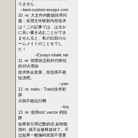
りません
--best-custom-essays.com
10. re: 大文件内数据排序问
题：采用文件映射内存技术
は！この記事では、はるか
に良い書き込むことができ
ませんると、私の以前のル
ームメイトのことをでし
た！
--Essays-shark.net
11. re: 有限状态机时代终结
的10大理由
技术终会发展，但也用不着
扯淡吧。
--ywx
12. re: traits：Traits技术初
探
示例不能运行啊
--lzq
13. re: 使用std::vector 的陷
阱
如果有引用记数的话,如智能
指针, 就不会被释放掉了。不
过如果一般编码里面不需要