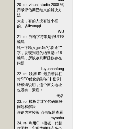
20. re: visual studio 2008 试
用版评估期已结束的解决方
法
大谢，有的人没有这个框
的。@lizongqi
--WU
21. re: 判断字符串是否UTF8
编码
试一下输入gbk码的“联通”二
字，发现判断的结果是utf-8
编码，所以该判断函数存在
问题
--liuyuananfang
22. re: 浅谈URL最后带斜杠
对SEO优化的影响[未登录]
转载请说明，连个原文地址
也没有，素质！
--无名
23. re: 模板导致的代码膨胀
问题和解决
评论内容较长,点击标题查看
--myanbu
24. re: 利用C++模板，代替
虚函数，实现类的静态多态