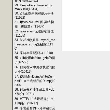
齐的问题(12491)
29. Keep-Alive: timeout=5,
max=100(12331)
30. Zlib函数列表和使用手册
(11952)
31. 用Visio画UML图 类结构
图（进阶篇）(11487)
32. java enum无法赋初始值
(11155)
33. MySql数据库--mysql_rea
l_escape_string()函数(1113
0)
34. 字符串匹配算法(11010)
35. zlib使用defalte, gzip的例
子(10565)
36. 如何在vc中更改栈空间的
大小(10415)
37. 使用MiniDumpWriteDum
p API 来生成程序的Dump(10
339)
38. 词法分析器生成工具FLE
X简介(10271)
39. HTTP/1.1协议规范(中文
归纳版）(10217)
40. 享誉盛名的12分钟跑以及