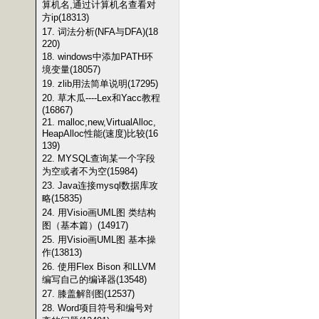
算机名,通过计算机名查看对
方ip(18313)
17. 词法分析(NFA与DFA)(18
220)
18. windows中添加PATH环
境变量(18057)
19. zlib用法简单说明(17295)
20. 草木瓜----Lex和Yacc教程
(16867)
21. malloc,new,VirtualAlloc,
HeapAlloc性能(速度)比较(16
139)
22. MYSQL查询某一个字段
为空或者不为空(15984)
23. Java连接mysql数据库攻
略(15835)
24. 用Visio画UML图 类结构
图（基本篇）(14917)
25. 用Visio画UML图 基本操
作(13813)
26. 使用Flex Bison 和LLVM
编写自己的编译器(13548)
27. 膝盖解剖图(12537)
28. Word项目符号和编号对