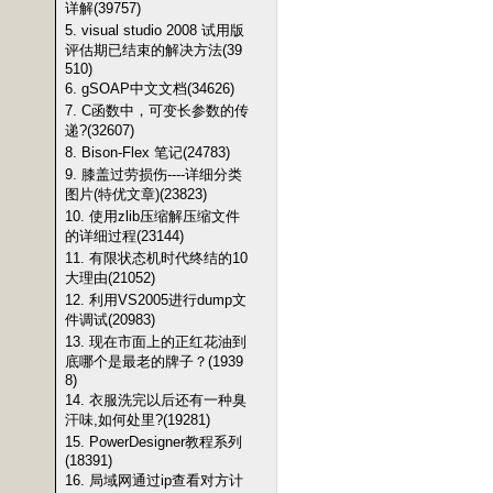
详解(39757)
5. visual studio 2008 试用版
评估期已结束的解决方法(39
510)
6. gSOAP中文文档(34626)
7. C函数中，可变长参数的传
递?(32607)
8. Bison-Flex 笔记(24783)
9. 膝盖过劳损伤----详细分类
图片(特优文章)(23823)
10. 使用zlib压缩解压缩文件
的详细过程(23144)
11. 有限状态机时代终结的10
大理由(21052)
12. 利用VS2005进行dump文
件调试(20983)
13. 现在市面上的正红花油到
底哪个是最老的牌子？(1939
8)
14. 衣服洗完以后还有一种臭
汗味,如何处里?(19281)
15. PowerDesigner教程系列
(18391)
16. 局域网通过ip查看对方计