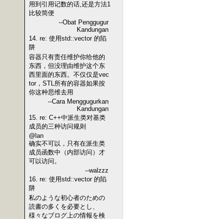
用到引用记数的话,还是方法1
比较简便
--Obat Penggugur
Kandungan
14. re: 使用std::vector 的陷
阱
容器只有责任维护你给他的
东西，但没理由维护这个东
西里面的东西。不仅仅是vec
tor，STL所有的容器如果按
你这种思维去用
--Cara Menggugurkan
Kandungan
15. re: C++中派生类对基类
成员的三种访问规则
@lan
确实不可以，只有在派生类
成员函数中（内部访问）才
可以访问。
--walzzz
16. re: 使用std::vector 的陷
阱
私のような初心者のための
読書の多くを必要とし、
様々なブログ上の情報を検