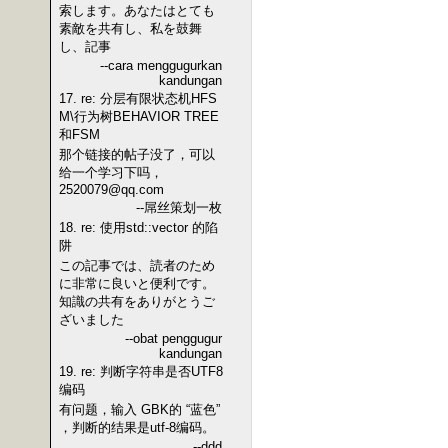
索します。あなたはとても
素敵を共有し、私を鼓舞
し、記事
--cara menggugurkan
kandungan
17. re: 分层有限状态机HFS
M\行为树BEHAVIOR TREE
和FSM
那个链接的帖子没了，可以
给一个学习下吗，
2520079@qq.com
--屌丝策划一枚
18. re: 使用std::vector 的陷
阱
この記事では、読者のため
に非常に良いと便利です。
知識の共有をありがとうご
ざいました
--obat penggugur
kandungan
19. re: 判断字符串是否UTF8
编码
有问题，输入 GBK的 “蓝色”
，判断的结果是utf-8编码。
--ddd