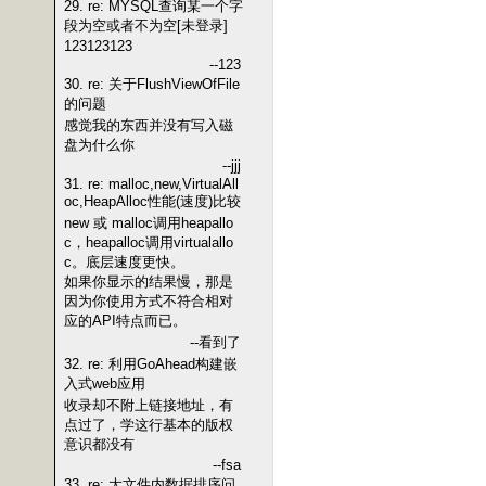
29. re: MYSQL查询某一个字
段为空或者不为空[未登录]
123123123
--123
30. re: 关于FlushViewOfFile
的问题
感觉我的东西并没有写入磁
盘为什么你
--jjj
31. re: malloc,new,VirtualAll
oc,HeapAlloc性能(速度)比较
new 或 malloc调用heapallo
c，heapalloc调用virtualallo
c。底层速度更快。
如果你显示的结果慢，那是
因为你使用方式不符合相对
应的API特点而已。
--看到了
32. re: 利用GoAhead构建嵌
入式web应用
收录却不附上链接地址，有
点过了，学这行基本的版权
意识都没有
--fsa
33. re: 大文件内数据排序问