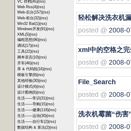
VC 存档(45)
(rss)
Web Rss(4)
(rss)
Web-后台(157)
(rss)
轻松解决洗衣机
Web-前台(32)
(rss)
Win32 Bat(1)
(rss)
posted @
2008-0
Windows开发(91)
(rss)
XML(5)
(rss)
编程思想(96)
(rss)
调试(17)
(rss)
xml中的空格之
工具(22)
(rss)
脚本语言(10)
(rss)
posted @
2008-0
开车(46)
(rss)
库 & 代码段(16)
(rss)
模板引擎(8)
(rss)
File_Search
其他经验(30)
(rss)
设计模式(4)
(rss)
设计图例(6)
(rss)
posted @
2008-0
生活——常识(31)
(rss)
生活——导购(15)
(rss)
生活——健康(118)
(rss)
洗衣机霉菌“伤害
生活——运动(30)
(rss)
生活——自行车(2)
(rss)
posted @
2008-0
数据结构 & 算法(2)
(rss)