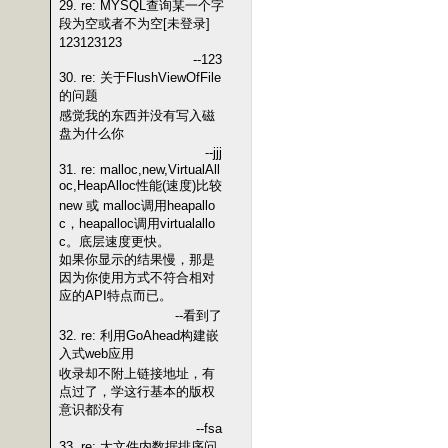
29. re: MYSQL查询某一个字
段为空或者不为空[未登录]
123123123
--123
30. re: 关于FlushViewOfFile
的问题
感觉我的东西并没有写入磁
盘为什么你
--jjj
31. re: malloc,new,VirtualAll
oc,HeapAlloc性能(速度)比较
new 或 malloc调用heapallo
c，heapalloc调用virtualallo
c。底层速度更快。
如果你显示的结果慢，那是
因为你使用方式不符合相对
应的API特点而已。
--看到了
32. re: 利用GoAhead构建嵌
入式web应用
收录却不附上链接地址，有
点过了，学这行基本的版权
意识都没有
--fsa
33. re: 大文件内数据排序问