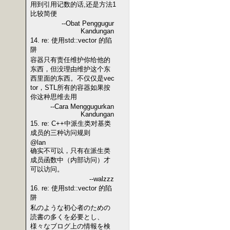
用到引用记数的话,还是方法1
比较简便
--Obat Penggugur
Kandungan
14. re: 使用std::vector 的陷
阱
容器只有责任维护你给他的
东西，但没理由维护这个东
西里面的东西。不仅仅是vec
tor，STL所有的容器如果按
你这种思维去用
--Cara Menggugurkan
Kandungan
15. re: C++中派生类对基类
成员的三种访问规则
@lan
确实不可以，只有在派生类
成员函数中（内部访问）才
可以访问。
--walzzz
16. re: 使用std::vector 的陷
阱
私のような初心者のための
読書の多くを必要とし、
様々なブログ上の情報を検