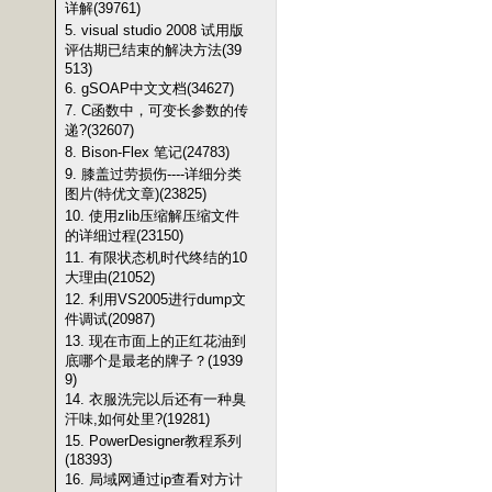
详解(39761)
5. visual studio 2008 试用版
评估期已结束的解决方法(39
513)
6. gSOAP中文文档(34627)
7. C函数中，可变长参数的传
递?(32607)
8. Bison-Flex 笔记(24783)
9. 膝盖过劳损伤----详细分类
图片(特优文章)(23825)
10. 使用zlib压缩解压缩文件
的详细过程(23150)
11. 有限状态机时代终结的10
大理由(21052)
12. 利用VS2005进行dump文
件调试(20987)
13. 现在市面上的正红花油到
底哪个是最老的牌子？(1939
9)
14. 衣服洗完以后还有一种臭
汗味,如何处里?(19281)
15. PowerDesigner教程系列
(18393)
16. 局域网通过ip查看对方计