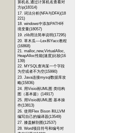
算机名,通过计算机名查看对
方ip(18314)
17. 词法分析(NFA与DFA)(18
221)
18. windows中添加PATH环
境变量(18057)
19. zlib用法简单说明(17295)
20. 草木瓜----Lex和Yacc教程
(16868)
21. malloc,new,VirtualAlloc,
HeapAlloc性能(速度)比较(16
139)
22. MYSQL查询某一个字段
为空或者不为空(15990)
23. Java连接mysql数据库攻
略(15836)
24. 用Visio画UML图 类结构
图（基本篇）(14917)
25. 用Visio画UML图 基本操
作(13813)
26. 使用Flex Bison 和LLVM
编写自己的编译器(13549)
27. 膝盖解剖图(12537)
28. Word项目符号和编号对