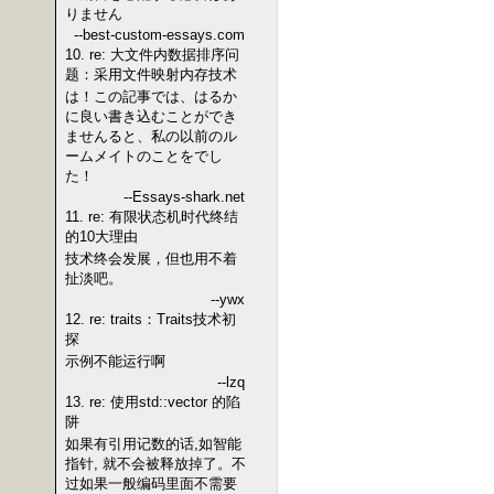
りません
--best-custom-essays.com
10. re: 大文件内数据排序问
题：采用文件映射内存技术
は！この記事では、はるか
に良い書き込むことができ
ませんると、私の以前のル
ームメイトのことをでし
た！
--Essays-shark.net
11. re: 有限状态机时代终结
的10大理由
技术终会发展，但也用不着
扯淡吧。
--ywx
12. re: traits：Traits技术初
探
示例不能运行啊
--lzq
13. re: 使用std::vector 的陷
阱
如果有引用记数的话,如智能
指针, 就不会被释放掉了。不
过如果一般编码里面不需要