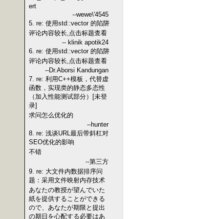
ert
--wewe\'4545
5. re: 使用std::vector 的陷阱
评论内容较长,点击标题查看
-- klinik apotik24
6. re: 使用std::vector 的陷阱
评论内容较长,点击标题查看
--Dr.Aborsi Kandungan
7. re: 利用C++模板，代替虚
函数，实现类的静态多态性
（加入性能测试部分）[未登
录]
求问怎么优化的
--hunter
8. re: 浅谈URL最后带斜杠对
SEO优化的影响
不错
--第三方
9. re: 大文件内数据排序问
题：采用文件映射内存技术
あなたの教授が望んでいた
紙を提供することができる
ので、あなたが期限と提出
の期日を心配する必要はあ