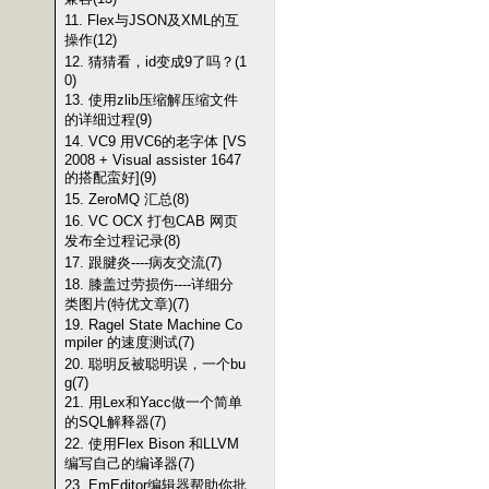
11. Flex与JSON及XML的互
操作(12)
12. 猜猜看，id变成9了吗？(1
0)
13. 使用zlib压缩解压缩文件
的详细过程(9)
14. VC9 用VC6的老字体 [VS
2008 + Visual assister 1647
的搭配蛮好](9)
15. ZeroMQ 汇总(8)
16. VC OCX 打包CAB 网页
发布全过程记录(8)
17. 跟腱炎----病友交流(7)
18. 膝盖过劳损伤----详细分
类图片(特优文章)(7)
19. Ragel State Machine Co
mpiler 的速度测试(7)
20. 聪明反被聪明误，一个bu
g(7)
21. 用Lex和Yacc做一个简单
的SQL解释器(7)
22. 使用Flex Bison 和LLVM
编写自己的编译器(7)
23. EmEditor编辑器帮助你批