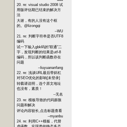
20. re: visual studio 2008 试
用版评估期已结束的解决方
法
大谢，有的人没有这个框
的。@lizongqi
--WU
21. re: 判断字符串是否UTF8
编码
试一下输入gbk码的“联通”二
字，发现判断的结果是utf-8
编码，所以该判断函数存在
问题
--liuyuananfang
22. re: 浅谈URL最后带斜杠
对SEO优化的影响[未登录]
转载请说明，连个原文地址
也没有，素质！
--无名
23. re: 模板导致的代码膨胀
问题和解决
评论内容较长,点击标题查看
--myanbu
24. re: 利用C++模板，代替
虚函数，实现类的静态多态