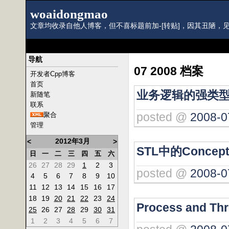
woaidongmao
文章均收录自他人博客，但不喜标题前加-[转贴]，因其丑陋，见
导航
07 2008 档案
开发者Cpp博客
首页
业务逻辑的强类
新随笔
联系
posted @
2008-0
聚合
管理
2012年3月
<
>
STL中的Concept
日
一
二
三
四
五
六
26
27
28
29
1
2
3
posted @
2008-0
4
5
6
7
8
9
10
11
12
13
14
15
16
17
18
19
20
21
22
23
24
Process and Thr
25
26
27
28
29
30
31
1
2
3
4
5
6
7