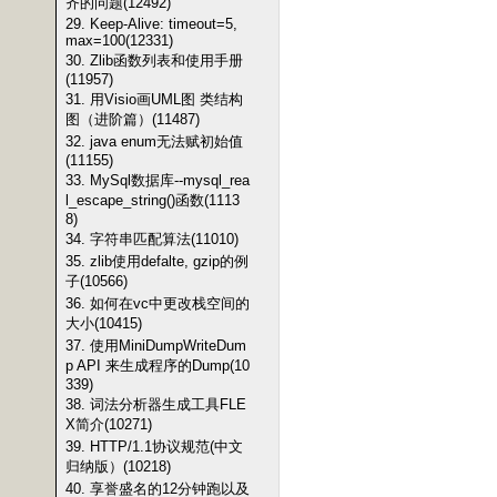
齐的问题(12492)
29. Keep-Alive: timeout=5,
max=100(12331)
30. Zlib函数列表和使用手册
(11957)
31. 用Visio画UML图 类结构
图（进阶篇）(11487)
32. java enum无法赋初始值
(11155)
33. MySql数据库--mysql_rea
l_escape_string()函数(1113
8)
34. 字符串匹配算法(11010)
35. zlib使用defalte, gzip的例
子(10566)
36. 如何在vc中更改栈空间的
大小(10415)
37. 使用MiniDumpWriteDum
p API 来生成程序的Dump(10
339)
38. 词法分析器生成工具FLE
X简介(10271)
39. HTTP/1.1协议规范(中文
归纳版）(10218)
40. 享誉盛名的12分钟跑以及