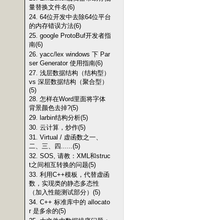
量替换文件名(6)
24. 64位开发中去除64位平台
的内存错误方法(6)
25. google ProtoBuf开发者指
南(6)
26. yacc/lex windows 下 Par
ser Generator 使用指南(6)
27. 浅层数据结构（结构型）
vs 深层数据结构（聚合型）
(5)
28. 怎样在Word里面将字体
背景颜色去掉?(5)
29. larbin结构分析(5)
30. 云计算，炒作(5)
31. Virtual / 虚函数之一、
二、三、四......(5)
32. SOS, 请教：XML和struc
t之间相互转换的问题(5)
33. 利用C++模板，代替虚函
数，实现类的静态多态性
（加入性能测试部分）(5)
34. C++ 标准库中的 allocato
r 是多余的(5)