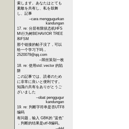
索します。あなたはとても
素敵を共有し、私を鼓舞
し、記事
--cara menggugurkan
kandungan
17. re: 分层有限状态机HFS
M\行为树BEHAVIOR TREE
和FSM
那个链接的帖子没了，可以
给一个学习下吗，
2520079@qq.com
--屌丝策划一枚
18. re: 使用std::vector 的陷
阱
この記事では、読者のため
に非常に良いと便利です。
知識の共有をありがとうご
ざいました
--obat penggugur
kandungan
19. re: 判断字符串是否UTF8
编码
有问题，输入 GBK的 “蓝色”
，判断的结果是utf-8编码。
--ddd