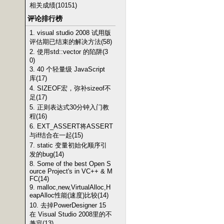
相关成绩(10151)
评论排行榜
1. visual studio 2008 试用版
评估期已结束的解决方法(58)
2. 使用std::vector 的陷阱(3
0)
3. 40 个轻量级 JavaScript
库(17)
4. SIZEOF宏，弥补sizeof不
足(17)
5. 正则表达式30分钟入门教
程(16)
6. EXT_ASSERT将ASSERT
与if结合在一起(15)
7. static 变量初始化顺序引
发的bug(14)
8. Some of the best Open S
ource Project's in VC++ & M
FC(14)
9. malloc,new,VirtualAlloc,H
eapAlloc性能(速度)比较(14)
10. 去掉PowerDesigner 15
在 Visual Studio 2008里的不
兼容(13)