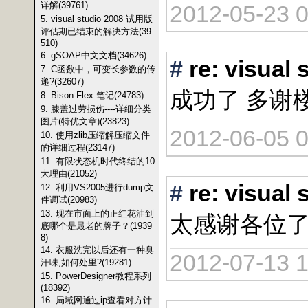
详解(39761)
2012-05-23 0
5. visual studio 2008 试用版
评估期已结束的解决方法(39
510)
6. gSOAP中文文档(34626)
#
re: vis
7. C函数中，可变长参数的传
递?(32607)
成功了 多谢
8. Bison-Flex 笔记(24783)
9. 膝盖过劳损伤----详细分类
图片(特优文章)(23823)
2012-06-05 0
10. 使用zlib压缩解压缩文件
的详细过程(23147)
11. 有限状态机时代终结的10
大理由(21052)
#
re: vis
12. 利用VS2005进行dump文
件调试(20983)
13. 现在市面上的正红花油到
太感谢各位
底哪个是最老的牌子？(1939
8)
14. 衣服洗完以后还有一种臭
2012-07-13 1
汗味,如何处里?(19281)
15. PowerDesigner教程系列
(18392)
16. 局域网通过ip查看对方计