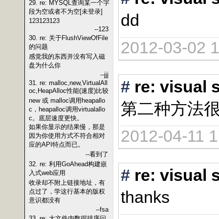
29. re: MYSQL查询某一个字
段为空或者不为空[未登录]
dd
123123123
--123
30. re: 关于FlushViewOfFile
2012-03-02 1
的问题
感觉我的东西并没有写入磁
盘为什么你
--jjj
#
re: vis
31. re: malloc,new,VirtualAll
oc,HeapAlloc性能(速度)比较
new 或 malloc调用heapallo
第二种方法
c，heapalloc调用virtualallo
c。底层速度更快。
如果你显示的结果慢，那是
2012-04-11 1
因为你使用方式不符合相对
应的API特点而已。
--看到了
32. re: 利用GoAhead构建嵌
#
re: vis
入式web应用
收录却不附上链接地址，有
点过了，学这行基本的版权
thanks
意识都没有
--fsa
33. re: 大文件内数据排序问