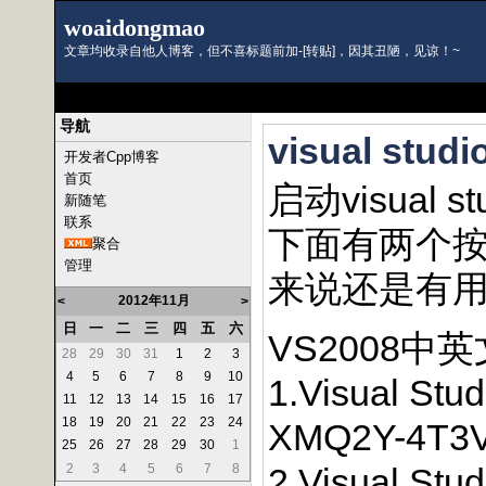
woaidongmao
文章均收录自他人博客，但不喜标题前加-[转贴]，因其丑陋，见谅！~
导航
visual s
开发者Cpp博客
首页
启动visual
新随笔
联系
下面有两个
聚合
管理
来说还是有用
2012年11月
<
>
日
一
二
三
四
五
六
VS2008中
28
29
30
31
1
2
3
4
5
6
7
8
9
10
1.Visual Stud
11
12
13
14
15
16
17
18
19
20
21
22
23
24
XMQ2Y-4T3V
25
26
27
28
29
30
1
2
3
4
5
6
7
8
2.Visual Stu