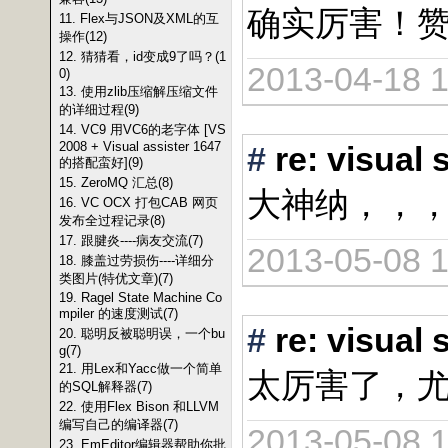
确实厉害！
11. Flex与JSON及XML的互
操作(12)
12. 猜猜看，id变成9了吗？(1
2013-04-18 1
0)
13. 使用zlib压缩解压缩文件
的详细过程(9)
14. VC9 用VC6的老字体 [VS
2008 + Visual assister 1647
#
re: vis
的搭配蛮好](9)
15. ZeroMQ 汇总(8)
大神纳，，
16. VC OCX 打包CAB 网页
发布全过程记录(8)
17. 跟腱炎----病友交流(7)
2013-05-08 1
18. 膝盖过劳损伤----详细分
类图片(特优文章)(7)
19. Ragel State Machine Co
mpiler 的速度测试(7)
#
re: vis
20. 聪明反被聪明误，一个bu
g(7)
21. 用Lex和Yacc做一个简单
太厉害了，
的SQL解释器(7)
22. 使用Flex Bison 和LLVM
编写自己的编译器(7)
2013-05-08 1
23. EmEditor编辑器帮助你批