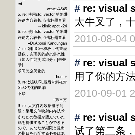
ert
#
re: vis
--wewe\'4545
5. re: 使用std::vector 的陷阱
太牛叉了，
评论内容较长,点击标题查看
-- klinik apotik24
6. re: 使用std::vector 的陷阱
2010-08-04 0
评论内容较长,点击标题查看
--Dr.Aborsi Kandungan
7. re: 利用C++模板，代替虚
函数，实现类的静态多态性
#
re: vis
（加入性能测试部分）[未登
录]
求问怎么优化的
用了你的方
--hunter
8. re: 浅谈URL最后带斜杠对
SEO优化的影响
2010-09-01 2
不错
--第三方
9. re: 大文件内数据排序问
题：采用文件映射内存技术
#
re: vis
あなたの教授が望んでいた
紙を提供することができる
试了第二条
ので、あなたが期限と提出
の期日を心配する必要はあ