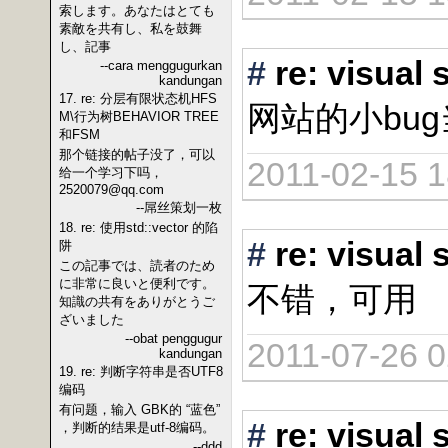
索します。あなたはとても
素敵を共有し、私を鼓舞
し、記事
#
re: vis
--cara menggugurkan
kandungan
17. re: 分层有限状态机HFS
网站的小bu
M\行为树BEHAVIOR TREE
和FSM
那个链接的帖子没了，可以
2011-02-15 1
给一个学习下吗，
2520079@qq.com
--屌丝策划一枚
18. re: 使用std::vector 的陷
#
re: vis
阱
この記事では、読者のため
に非常に良いと便利です。
不错，可用
知識の共有をありがとうご
ざいました
--obat penggugur
2011-07-26 0
kandungan
19. re: 判断字符串是否UTF8
编码
有问题，输入 GBK的 “蓝色”
#
re: vis
，判断的结果是utf-8编码。
--ddd