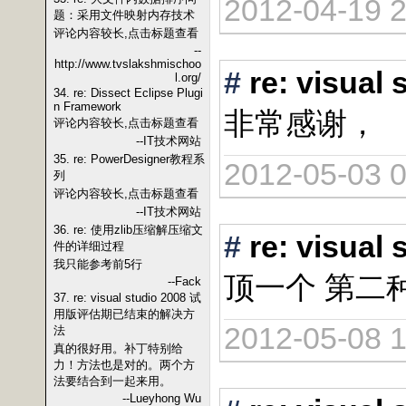
2012-04-19 2
题：采用文件映射内存技术
评论内容较长,点击标题查看
--
http://www.tvslakshmischoo
#
re: vis
l.org/
34. re: Dissect Eclipse Plugi
n Framework
非常感谢，
评论内容较长,点击标题查看
--IT技术网站
35. re: PowerDesigner教程系
2012-05-03 0
列
评论内容较长,点击标题查看
--IT技术网站
36. re: 使用zlib压缩解压缩文
#
re: vis
件的详细过程
我只能参考前5行
顶一个 第二
--Fack
37. re: visual studio 2008 试
用版评估期已结束的解决方
2012-05-08 1
法
真的很好用。补丁特别给
力！方法也是对的。两个方
法要结合到一起来用。
--Lueyhong Wu