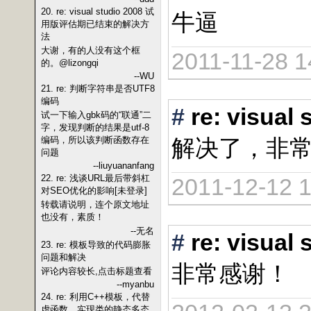
20. re: visual studio 2008 试
牛逼
用版评估期已结束的解决方
法
大谢，有的人没有这个框
2011-11-28 1
的。@lizongqi
--WU
21. re: 判断字符串是否UTF8
编码
#
re: vis
试一下输入gbk码的“联通”二
字，发现判断的结果是utf-8
编码，所以该判断函数存在
解决了，非
问题
--liuyuananfang
22. re: 浅谈URL最后带斜杠
2011-12-12 1
对SEO优化的影响[未登录]
转载请说明，连个原文地址
也没有，素质！
--无名
#
re: vis
23. re: 模板导致的代码膨胀
问题和解决
非常感谢！
评论内容较长,点击标题查看
--myanbu
24. re: 利用C++模板，代替
虚函数，实现类的静态多态