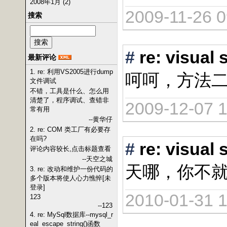
2008年1月 (2)
2009-11-26 0
搜索
#
re: vis
最新评论
1. re: 利用VS2005进行dump
呵呵，方法
文件调试
不错，工具是什么、怎么用
清楚了，程序调试、查错非
2009-12-07 1
常有用
--黄华仔
2. re: COM 类工厂有必要存
在吗?
#
re: vis
评论内容较长,点击标题查看
--天空之城
天哪，你不
3. re: 改动和维护一份代码的
多个版本将使人心力憔悴[未
登录]
2010-01-31 1
123
--123
4. re: MySql数据库--mysql_r
eal_escape_string()函数