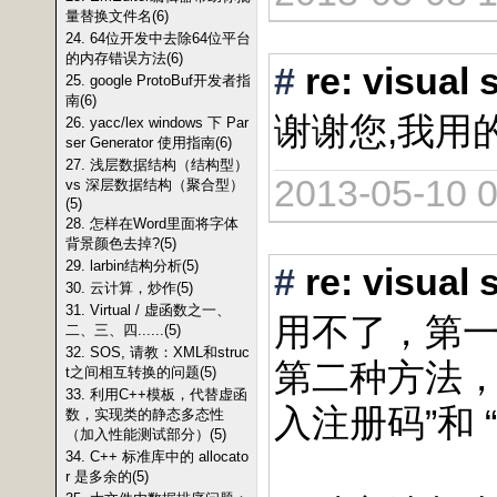
量替换文件名(6)
24. 64位开发中去除64位平台
的内存错误方法(6)
#
re: vis
25. google ProtoBuf开发者指
南(6)
谢谢您,我用的最
26. yacc/lex windows 下 Par
ser Generator 使用指南(6)
27. 浅层数据结构（结构型）
2013-05-10 0
vs 深层数据结构（聚合型）
(5)
28. 怎样在Word里面将字体
背景颜色去掉?(5)
29. larbin结构分析(5)
#
re: vis
30. 云计算，炒作(5)
31. Virtual / 虚函数之一、
用不了，第
二、三、四......(5)
32. SOS, 请教：XML和struc
第二种方法，
t之间相互转换的问题(5)
33. 利用C++模板，代替虚函
入注册码”和 
数，实现类的静态多态性
（加入性能测试部分）(5)
34. C++ 标准库中的 allocato
r 是多余的(5)