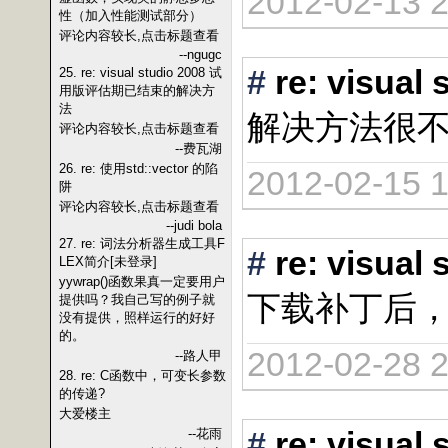
2012-02-13 2
性（加入性能测试部分）
评论内容较长,点击标题查看
--ngugc
#
re: vis
25. re: visual studio 2008 试
用版评估期已结束的解决方
法
解决方法很
评论内容较长,点击标题查看
--费瓦湖
26. re: 使用std::vector 的陷
2012-02-15 1
阱
评论内容较长,点击标题查看
--judi bola
27. re: 词法分析器生成工具F
#
re: vis
LEX简介[未登录]
yywrap()函数果真一定要用户
下载补丁后，
提供吗？我自己写的例子就
没有提供，照样运行的好好
的。
2012-02-28 2
--路人甲
28. re: C函数中，可变长参数
的传递?
大爱楼主
#
re: vis
--花雨