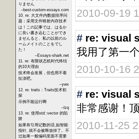
りません
2010-09-19 1
--best-custom-essays.com
10. re: 大文件内数据排序问
题：采用文件映射内存技术
は！この記事では、はるか
に良い書き込むことができ
#
re: vis
ませんると、私の以前のル
ームメイトのことをでし
我用了第一
た！
--Essays-shark.net
11. re: 有限状态机时代终结
2010-10-16 2
的10大理由
技术终会发展，但也用不着
扯淡吧。
--ywx
12. re: traits：Traits技术初
#
re: vis
探
示例不能运行啊
非常感谢！
--lzq
13. re: 使用std::vector 的陷
阱
2010-11-25 2
如果有引用记数的话,如智能
指针, 就不会被释放掉了。不
过如果一般编码里面不需要