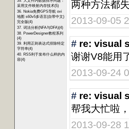
35. 大文件内数据排序问题：
两种方法都
采用文件映射内存技术(5)
36. Nokia免费GPS导航 ovi
地图 s60v5多语言(自带中文)
2013-09-05 2
完全版(4)
37. 词法分析(NFA与DFA)(4)
38. PowerDesigner教程系列
(4)
#
re: vis
39. 利用正则表达式排除特定
字符串(4)
谢谢V8能用了@
40. RSS利于发布什么样的内
容(4)
2013-09-24 0
#
re: vis
帮我大忙啦
2013-09-28 1