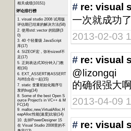
相关成绩(10151)
#
re: vis
评论排行榜
一次就成功
1. visual studio 2008 试用版
评估期已结束的解决方法(58)
2. 使用std::vector 的陷阱(3
2013-02-03 1
0)
3. 40 个轻量级 JavaScript
库(17)
4. SIZEOF宏，弥补sizeof不
#
re: vis
足(17)
5. 正则表达式30分钟入门教
程(16)
@lizongqi
6. EXT_ASSERT将ASSERT
与if结合在一起(15)
的确很强大
7. static 变量初始化顺序引
发的bug(14)
8. Some of the best Open S
2013-04-09 1
ource Project's in VC++ & M
FC(14)
9. malloc,new,VirtualAlloc,H
eapAlloc性能(速度)比较(14)
10. 去掉PowerDesigner 15
#
re: vis
在 Visual Studio 2008里的不
兼容(13)