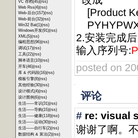
VC 存档(45)
(rss)
Web Rss(4)
(rss)
[Product K
Web-后台(157)
(rss)
Web-前台(32)
(rss)
PYHYPWXB
Win32 Bat(1)
(rss)
Windows开发(91)
(rss)
2.安装完成后
XML(5)
(rss)
编程思想(96)
(rss)
输入序列号:
P
调试(17)
(rss)
工具(22)
(rss)
脚本语言(10)
(rss)
posted on 20
开车(46)
(rss)
库 & 代码段(16)
(rss)
模板引擎(8)
(rss)
其他经验(30)
(rss)
设计模式(4)
(rss)
评论
设计图例(6)
(rss)
生活——常识(31)
(rss)
生活——导购(15)
(rss)
#
re: vis
生活——健康(118)
(rss)
生活——运动(30)
(rss)
谢谢了啊。
生活——自行车(2)
(rss)
数据结构 & 算法(2)
(rss)