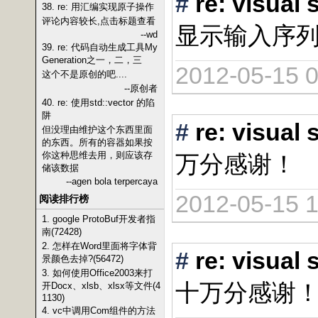
#
re: vis
38. re: 用汇编实现原子操作
评论内容较长,点击标题查看
显示输入序
--wd
39. re: 代码自动生成工具My
Generation之一，二，三
2012-05-15 0
这个不是原创的吧....
--原创者
40. re: 使用std::vector 的陷
阱
#
re: vis
但没理由维护这个东西里面
的东西。所有的容器如果按
你这种思维去用，则应该存
万分感谢！
储该数据
--agen bola terpercaya
2012-05-15 1
阅读排行榜
1. google ProtoBuf开发者指
南(72428)
2. 怎样在Word里面将字体背
#
re: vis
景颜色去掉?(56472)
3. 如何使用Office2003来打
十万分感谢
开Docx、xlsb、xlsx等文件(4
1130)
4. vc中调用Com组件的方法