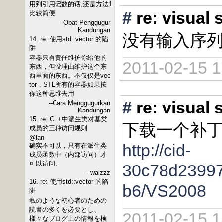
用到引用记数的话,还是方法1
#
re: vis
比较简便
--Obat Penggugur
Kandungan
没有输入序
14. re: 使用std::vector 的陷
阱
容器只有责任维护你给他的
2011-02-15 1
东西，但没理由维护这个东
西里面的东西。不仅仅是vec
tor，STL所有的容器如果按
你这种思维去用
#
re: vis
--Cara Menggugurkan
Kandungan
15. re: C++中派生类对基类
下载一个补
成员的三种访问规则
@lan
http://cid-
确实不可以，只有在派生类
成员函数中（内部访问）才
可以访问。
30c78d2399
--walzzz
16. re: 使用std::vector 的陷
b6/VS2008
阱
私のような初心者のための
読書の多くを必要とし、
2011-02-15 1
様々なブログ上の情報を検