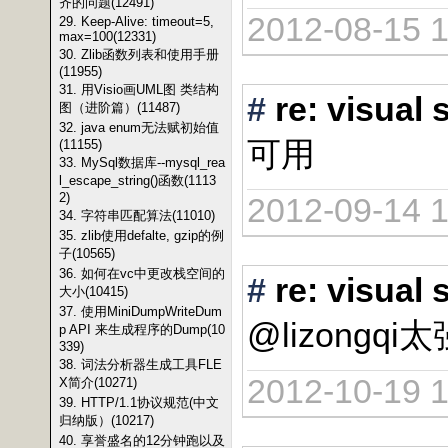
齐的问题(12491)
2012-08-15 1
29. Keep-Alive: timeout=5,
max=100(12331)
30. Zlib函数列表和使用手册
(11955)
31. 用Visio画UML图 类结构
#
re: vis
图（进阶篇）(11487)
32. java enum无法赋初始值
可用
(11155)
33. MySql数据库--mysql_rea
l_escape_string()函数(1113
2)
2012-09-14 1
34. 字符串匹配算法(11010)
35. zlib使用defalte, gzip的例
子(10565)
36. 如何在vc中更改栈空间的
#
re: vis
大小(10415)
37. 使用MiniDumpWriteDum
@lizong
p API 来生成程序的Dump(10
339)
38. 词法分析器生成工具FLE
2012-10-19 1
X简介(10271)
39. HTTP/1.1协议规范(中文
归纳版）(10217)
40. 享誉盛名的12分钟跑以及