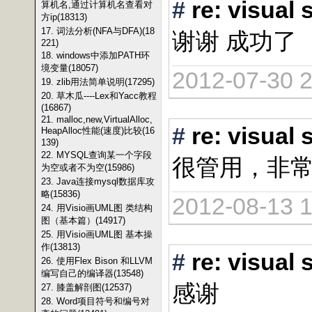
#
re: vis
算机名,通过计算机名查看对
方ip(18313)
17. 词法分析(NFA与DFA)(18
谢谢 成功了
221)
18. windows中添加PATH环
境变量(18057)
2012-07-30 2
19. zlib用法简单说明(17295)
20. 草木瓜----Lex和Yacc教程
(16867)
21. malloc,new,VirtualAlloc,
#
re: vis
HeapAlloc性能(速度)比较(16
139)
22. MYSQL查询某一个字段
很管用，非
为空或者不为空(15986)
23. Java连接mysql数据库攻
略(15836)
2012-08-13 1
24. 用Visio画UML图 类结构
图（基本篇）(14917)
25. 用Visio画UML图 基本操
作(13813)
#
re: vis
26. 使用Flex Bison 和LLVM
编写自己的编译器(13548)
感谢
27. 膝盖解剖图(12537)
28. Word项目符号和编号对