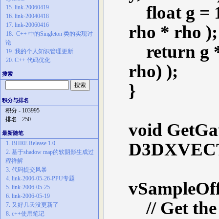
float g = 1
15. link-20060419
16. link-20040418
17. link-20060416
rho * rho );
18. C++ 中的Singleton 类的实现讨
论
return g * e
19. 我的个人知识管理更新
20. C++ 代码优化
rho) );
搜索
}
积分与排名
积分 - 103995
排名 - 250
void GetGau
最新随笔
D3DXVECTO
1. BHRE Release 1.0
2. 基于shadow map的软阴影生成过
程祥解
D3DX
3. 代码提交风暴
4. link-2006-05-26-PPU专题
vSampleOffs
5. link-2006-05-25
6. link-2006-05-19
// Get the 
7. 又好几天没更新了
8. c++使用笔记