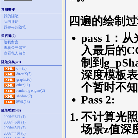
常用链接
我的随笔
四遍的绘制过
我的评论
我参与的随笔
pass 
留言簿
(7)
给我留言
入最后的C
查看公开留言
查看私人留言
制到g_pSh
随笔分类
(49)
c++(3)
深度模板表面
directX(7)
graphic(6)
个暂时不知
other(11)
rendering engine(2)
Pass 2:
shadow(7)
转载(13)
随笔档案
(48)
不计算光照
2006年8月 (1)
2006年6月 (1)
场景z值深
2006年5月 (7)
2006年4月 (8)