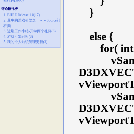
}
程祥解(3963)
}
评论排行榜
1. BHRE Release 1.0(17)
2. 最牛的游戏引擎之一－－Source剖
析(8)
3. 近期工作小结-开学两个礼拜(3)
else {
4. 游戏引擎剖析(3)
5. 我的个人知识管理更新(3)
for( int i =
vSampleO
D3DXVECTO
vViewportTe
vSampleO
D3DXVECTO
vViewportTe