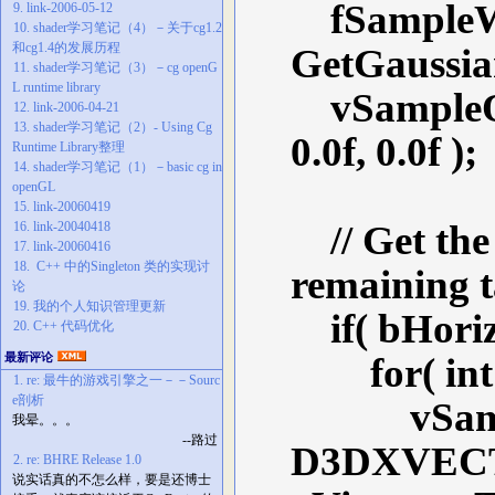
fSampleWei
9. link-2006-05-12
10. shader学习笔记（4）－关于cg1.2
和cg1.4的发展历程
GetGaussianD
11. shader学习笔记（3）－cg openG
L runtime library
vSampleOf
12. link-2006-04-21
13. shader学习笔记（2）- Using Cg
0.0f, 0.0f );
Runtime Library整理
14. shader学习笔记（1）－basic cg in
openGL
15. link-20060419
// Get the 
16. link-20040418
17. link-20060416
18. C++ 中的Singleton 类的实现讨
remaining 
论
19. 我的个人知识管理更新
if( bHorizo
20. C++ 代码优化
最新评论
for( int i =
1. re: 最牛的游戏引擎之一－－Sourc
e剖析
vSampleO
我晕。。。
--路过
D3DXVECT
2. re: BHRE Release 1.0
说实话真的不怎么样，要是还博士