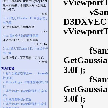
vViewportTe
接手，就真应该接近于CryEngine的
效率和效果，否则就太对不起博士
vSampleO
的名号了。
--王栋栋
3. re: [导入]Effective STL 中文版电子
D3DXVECTO
书下载
怎么没有看到下载地址啊
vViewportTe
--abc
4. re: 我的个人知识管理更新
评论内容较长,点击标题查看
--UA31Ellen
fSampleWe
5. re: [导入]Effective STL 中文版电子
书下载
GetGaussianD
已经不错了，非常感谢！学习了。
--小蜜蜂
3.0f );
阅读排行榜
1. 最牛的游戏引擎之一－－Source剖
fSampleWe
析(8840)
2. UnReal Engine 3中的阴影技术(590
GetGaussianD
8)
3. 基于shadow map的软阴影生成(47
49)
3.0f );
4. 游戏引擎剖析(4372)
5. 基于shadow map的软阴影生成过