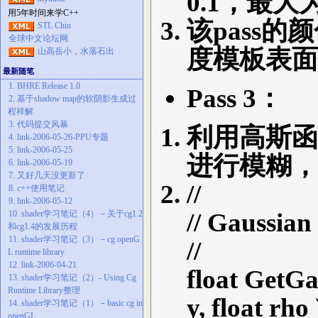
0.1，最大
用5年时间来学C++
该pass的颜
STL Chin
全球中文论坛网
度模板表面保
山高岳小，水落石出
最新随笔
1. BHRE Release 1.0
Pass 3：
2. 基于shadow map的软阴影生成过
程祥解
3. 代码提交风暴
利用高斯函数p
4. link-2006-05-26-PPU专题
5. link-2006-05-25
进行模糊，
6. link-2006-05-19
7. 又好几天没更新了
//
8. c++使用笔记
9. link-2006-05-12
// Gaussi
10. shader学习笔记（4）－关于cg1.2
和cg1.4的发展历程
11. shader学习笔记（3）－cg openG
//
L runtime library
12. link-2006-04-21
float GetGau
13. shader学习笔记（2）- Using Cg
Runtime Library整理
y, float rho 
14. shader学习笔记（1）－basic cg in
openGL