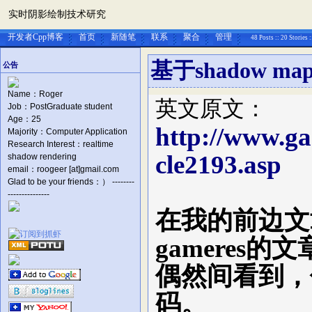
实时阴影绘制技术研究
开发者Cpp博客
首页
新随笔
联系
聚合
管理
48 Posts :: 20 Stories 
基于shadow 
公告
Name：Roger
英文原文：
Job：PostGraduate student
Age：25
http://www.gam
Majority：Computer Application
Research Interest：realtime
cle2193.asp
shadow rendering
email：roogeer [at]gmail.com
Glad to be your friends：） --------
---------------
在我的前边文
gameres
偶然间看到，
码。