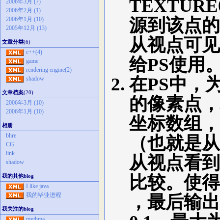
TEXTURE
2006年3月 (7)
2006年2月 (1)
源到该点的
2006年1月 (10)
2005年12月 (13)
从视点可见
文章分类
(6)
c++(4)
给PS使用
game
rendering engine(2)
在PS中，为
shadow
文章档案
(20)
的像素点
，
2006年3月 (10)
2006年1月 (10)
坐标数组，
相册
bhre
（也就是从
CG
link
从视点看到
shadow
比较。使得
我的其他blog
I like java
我的毕业进程
，最后输出
我关注的blog
mythma