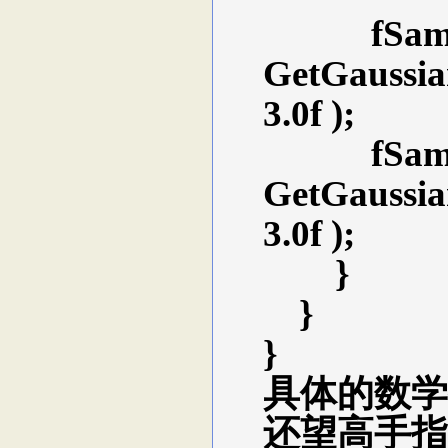
fSampleWe
GetGaussianD
3.0f );
fSampleWe
GetGaussianD
3.0f );
}
}
}
具体的数学
还望高手指