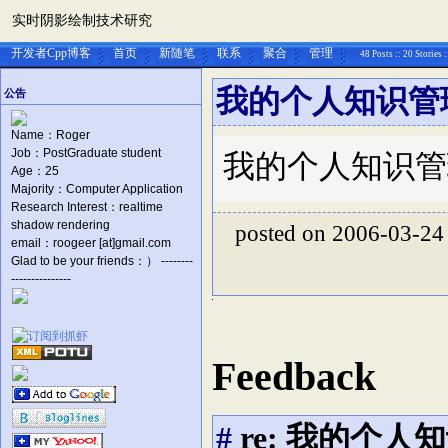
实时阴影绘制技术研究
开发者Cpp博客
首页
新随笔
联系
聚合
管理
48 Posts :: 20 Stories 
我的个人知识管
公告
Name：Roger
Job：PostGraduate student
我的个人知识管
Age：25
Majority：Computer Application
Research Interest：realtime
shadow rendering
posted on 2006-03-24
email：roogeer [at]gmail.com
Glad to be your friends：） --------
---------------
Feedback
#
re: 我的个