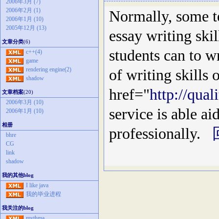
2006年3月 (7)
2006年2月 (1)
Normally, some te
2006年1月 (10)
2005年12月 (13)
essay writing skil
文章分类
(6)
students can to wr
c++(4)
game
rendering engine(2)
of writing skills 
shadow
href="
http://qua
文章档案
(20)
2006年3月 (10)
service is able ai
2006年1月 (10)
相册
professionally.
bhre
CG
link
shadow
我的其他blog
I like java
我的毕业进程
我关注的blog
mythma