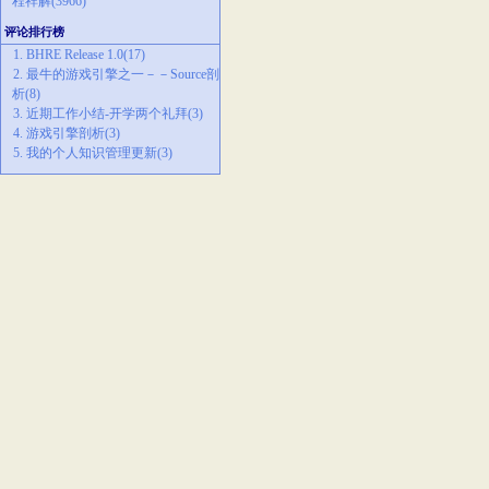
程祥解(3966)
评论排行榜
1. BHRE Release 1.0(17)
2. 最牛的游戏引擎之一－－Source剖
析(8)
3. 近期工作小结-开学两个礼拜(3)
4. 游戏引擎剖析(3)
5. 我的个人知识管理更新(3)