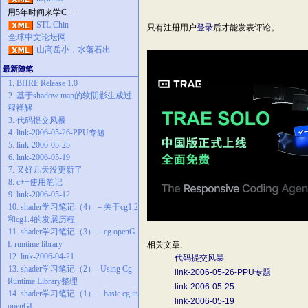
用5年时间来学C++
STL Chin
只有注册用户
登录
后才能发表评论。
全球中文论坛网
山高岳小，水落石出
最新随笔
1. BHRE Release 1.0
2. 基于shadow map的软阴影生成过
程祥解
3. 代码提交风暴
4. link-2006-05-26-PPU专题
5. link-2006-05-25
6. link-2006-05-19
7. 又好几天没更新了
8. c++使用笔记
9. link-2006-05-12
10. shader学习笔记（4）－关于cg1.2
和cg1.4的发展历程
11. shader学习笔记（3）－cg openG
L runtime library
相关文章:
12. link-2006-04-21
代码提交风暴
13. shader学习笔记（2）- Using Cg
link-2006-05-26-PPU专题
Runtime Library整理
link-2006-05-25
14. shader学习笔记（1）－basic cg in
link-2006-05-19
openGL