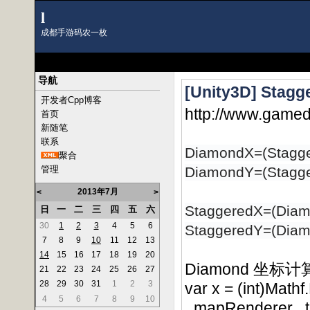
l
成都手游码农一枚
导航
[Unity3D] St
开发者Cpp博客
http://www.gamed
首页
新随笔
联系
DiamondX=(Stagg
聚合
管理
DiamondY=(Stagge
2013年7月
<
>
StaggeredX=(Dia
日
一
二
三
四
五
六
30
1
2
3
4
5
6
StaggeredY=(Dia
7
8
9
10
11
12
13
14
15
16
17
18
19
20
Diamond 坐标
21
22
23
24
25
26
27
28
29
30
31
1
2
3
var x = (int)Mathf
4
5
6
7
8
9
10
_mapRenderer._ti