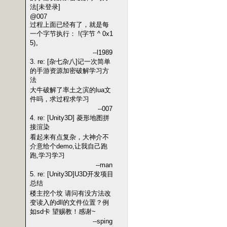
法[未登录]
@007
过程上面已经有了，就是每
一个字节执行： !(字节 ^ 0x1
5)。
--l1989
3. re: [杂七杂八]记一次简单
的手游资源加密破解学习方
法
大牛破解了率土之滨的lua文
件吗，求过程求学习
--007
4. re: [Unity3D] 菱形地图拼
接渲染
看起来有点复杂，大神介不
介意给个demo,让我自己跑
跑,学习学习
--man
5. re: [Unity3D]U3D开发项目
总结
楼主挖个坟 请问有没方法改
变读入的dll的文件位置？例
如sd卡 望赐教！感谢~
--sping