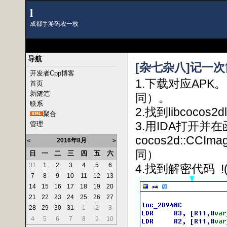
l
成都手游码农一枚
导航
[杂七杂八]记一
开发者Cpp博客
1.下载对应AP
首页
新随笔
同）。
联系
2.找到libcocos2d
聚合
3.用IDA打开并
管理
cocos2d::CCIm
2016年8月
<
>
同）
日
一
二
三
四
五
六
31
1
2
3
4
5
6
4.找到解密代码 !(
7
8
9
10
11
12
13
14
15
16
17
18
19
20
21
22
23
24
25
26
27
28
29
30
31
1
2
3
4
5
6
7
8
9
10