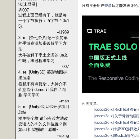
法[未登录]
只有注册用户
登录
后才能发表评论
@007
过程上面已经有了，就是每
一个字节执行： !(字节 ^ 0x1
5)。
--l1989
3. re: [杂七杂八]记一次简单
的手游资源加密破解学习方
法
大牛破解了率土之滨的lua文
件吗，求过程求学习
--007
4. re: [Unity3D] 菱形地图拼
接渲染
看起来有点复杂，大神介不
介意给个demo,让我自己跑
跑,学习学习
--man
相关文章:
5. re: [Unity3D]U3D开发项目
[cocos2d-x] RichText 杂
总结
[cocos2d-x] 关于骨骼
楼主挖个坟 请问有没方法改
[cocos2d-x] RichText 杂
变读入的dll的文件位置？例
[cocos2d-x]卡牌3D选择
如sd卡 望赐教！感谢~
--sping
[cocos2d-x]将ccb场景的p