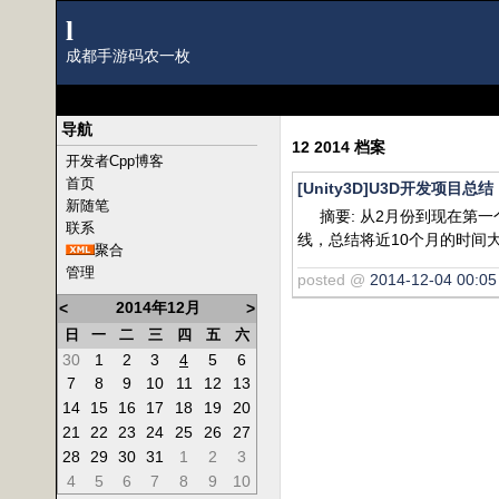
l
成都手游码农一枚
导航
12 2014 档案
开发者Cpp博客
首页
[Unity3D]U3D开发项目总结
新随笔
摘要: 从2月份到现在第一
联系
线，总结将近10个月的时间
聚合
管理
posted @
2014-12-04 00:05
2014年12月
<
>
日
一
二
三
四
五
六
30
1
2
3
4
5
6
7
8
9
10
11
12
13
14
15
16
17
18
19
20
21
22
23
24
25
26
27
28
29
30
31
1
2
3
4
5
6
7
8
9
10