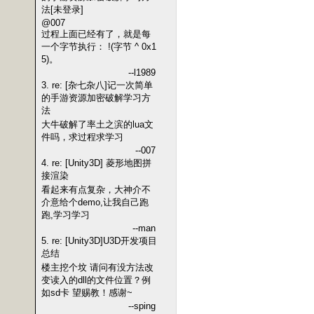
法[未登录]
@007
过程上面已经有了，就是每
一个字节执行： !(字节 ^ 0x1
5)。
--l1989
3. re: [杂七杂八]记一次简单
的手游资源加密破解学习方
法
大牛破解了率土之滨的lua文
件吗，求过程求学习
--007
4. re: [Unity3D] 菱形地图拼
接渲染
看起来有点复杂，大神介不
介意给个demo,让我自己跑
跑,学习学习
--man
5. re: [Unity3D]U3D开发项目
总结
楼主挖个坟 请问有没方法改
变读入的dll的文件位置？例
如sd卡 望赐教！感谢~
--sping