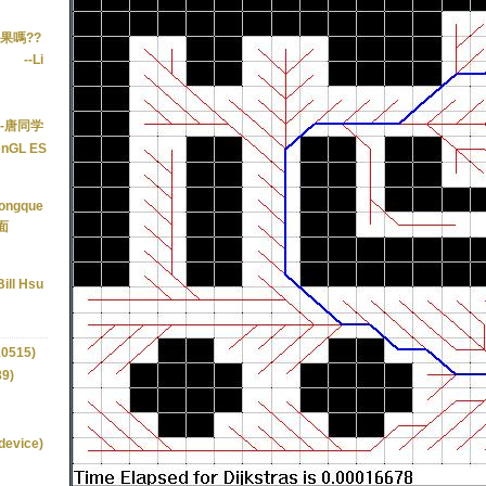
果嗎??
--Li
--唐同学
enGL ES
kongque
面
Bill Hsu
0515)
9)
device)