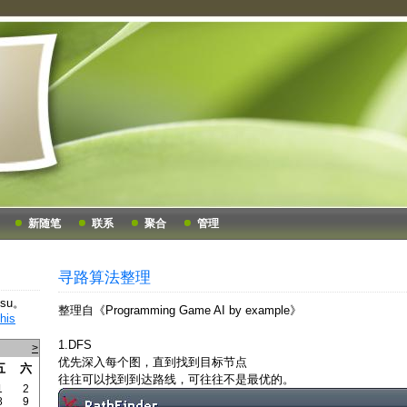
新随笔
联系
聚合
管理
寻路算法整理
hsu。
整理自《Programming Game AI by example》
1.DFS
>
优先深入每个图，直到找到目标节点
五
六
往往可以找到到达路线，可往往不是最优的。
1
2
8
9