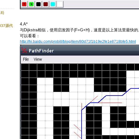
8)
4.A*
037源代
与Dijkstra相似，使用启发因子(F=G+H)，速度是以上算法里最快的
可以看看：
http://hi.baidu.com/probill/blog/item/80d71f1b19e2fe1e8718bfe5.html