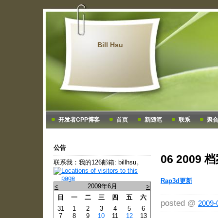
Bill Hsu
开发者CPP博客
首页
新随笔
联系
聚
公告
06 2009 
联系我：我的126邮箱: billhsu。
Rap3d更新
2009年6月
<
>
日
一
二
三
四
五
六
posted @
2009-
31
1
2
3
4
5
6
7
8
9
10
11
12
13