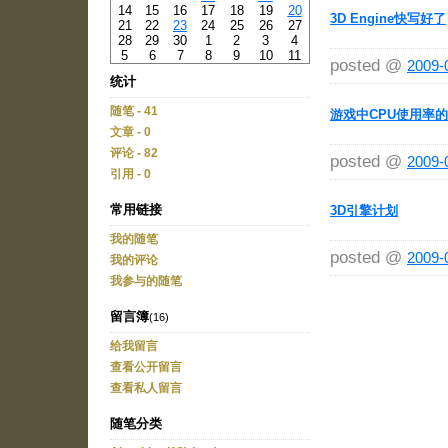
14
15
16
17
18
19
20
3D Engine快写好了
21
22
23
24
25
26
27
28
29
30
1
2
3
4
5
6
7
8
9
10
11
posted @
2009-
统计
随笔 - 41
游戏中CPU使用率
文章 - 0
评论 - 82
posted @
2009-
引用 - 0
常用链接
3D引擎计划
我的随笔
posted @
2009-
我的评论
我参与的随笔
留言簿
(16)
给我留言
查看公开留言
查看私人留言
随笔分类