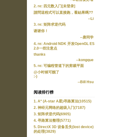
2. re: 四元数入门[未登录]
請問這程式可以直接跑，看結果嗎??
--Li
3. re: 矩阵求逆代码
谢谢你！
--唐同学
4. re: Android NDK 开发OpenGL ES
2.0一些注意点
thanks
--kongque
5. re: 可编程管道下的剪裁平面
@小时候可靓了
:-)
--Bill Hsu
阅读排行榜
1. A* (A-star A星)寻路算法(10515)
2. 神经元网络的超级入门(7187)
3. 矩阵求逆代码(6905)
4. 寻路算法整理(5771)
5. DirectX 3D 设备丢失(lost device)
的处理(3829)