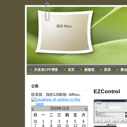
Bill Hsu
开发者CPP博客
首页
新随笔
联系
聚
公告
EZControl
联系我：我的126邮箱: billhsu。
2010年11月
<
>
日
一
二
三
四
五
六
31
1
2
3
4
5
6
7
8
9
10
11
12
13