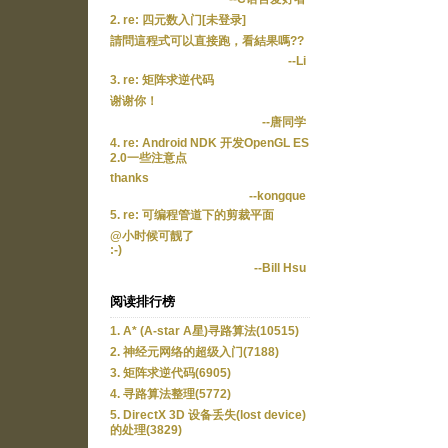
2. re: 四元数入门[未登录]
請問這程式可以直接跑，看結果嗎??
--Li
3. re: 矩阵求逆代码
谢谢你！
--唐同学
4. re: Android NDK 开发OpenGL ES
2.0一些注意点
thanks
--kongque
5. re: 可编程管道下的剪裁平面
@小时候可靓了
:-)
--Bill Hsu
阅读排行榜
1. A* (A-star A星)寻路算法(10515)
2. 神经元网络的超级入门(7188)
3. 矩阵求逆代码(6905)
4. 寻路算法整理(5772)
5. DirectX 3D 设备丢失(lost device)
的处理(3829)