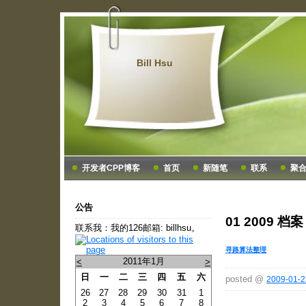
Bill Hsu
开发者CPP博客
首页
新随笔
联系
聚
公告
01 2009 档案
联系我：我的126邮箱: billhsu。
寻路算法整理
2011年1月
<
>
日
一
二
三
四
五
六
posted @
2009-01-2
26
27
28
29
30
31
1
2
3
4
5
6
7
8