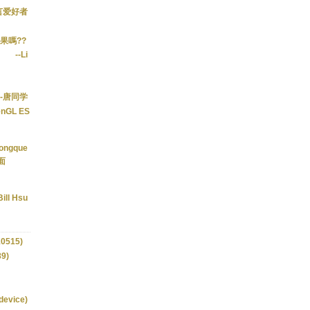
语言爱好者
果嗎??
--Li
--唐同学
enGL ES
kongque
面
Bill Hsu
0515)
9)
device)