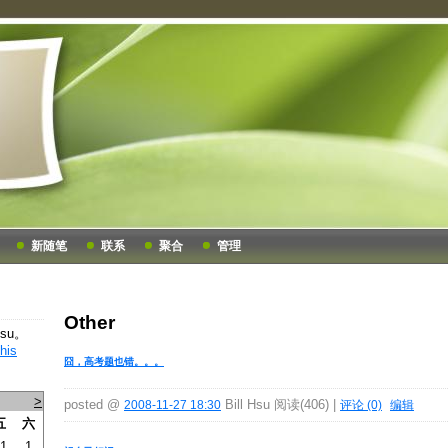
新随笔
联系
聚合
管理
Other
hsu。
囧，高考题也错。。。
>
posted @
Bill Hsu 阅读(406) |
2008-11-27 18:30
评论 (0)
编辑
五
六
1
1