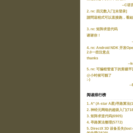
--C
2. re: 四元数入门[未登录]
請問這程式可以直接跑，看結
3. re: 矩阵求逆代码
谢谢你！
4. re: Android NDK 开发Op
2.0一些注意点
thanks
--
5. re: 可编程管道下的剪裁平
@小时候可靓了
:-)
--
阅读排行榜
1. A* (A-star A星)寻路算法(1
2. 神经元网络的超级入门(718
3. 矩阵求逆代码(6905)
4. 寻路算法整理(5772)
5. DirectX 3D 设备丢失(lost 