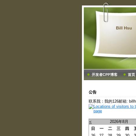
Bill Hsu
开发者CPP博客
首页
公告
联系我：我的126邮箱: bill
2026年8月
<
日
一
二
三
四
26
27
28
29
30
3