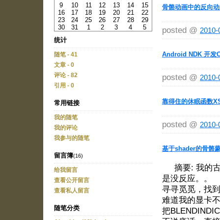
9
10
11
12
13
14
15
骨骼动画中的反向动
16
17
18
19
20
21
22
23
24
25
26
27
28
29
30
31
1
2
3
4
5
posted @
2010-
统计
Android NDK 开
随笔 - 41
文章 - 0
评论 - 82
posted @
2010-
引用 - 0
靠得住的休眠函数XSl
常用链接
我的随笔
posted @
2010-
我的评论
我参与的随笔
基于shader的骨骼
留言簿
(16)
摘要: 我的古
给我留言
是没反应。。
查看公开留言
寻寻觅觅，找到了 
查看私人留言
难道我的显卡不支持
随笔分类
把BLENDIND