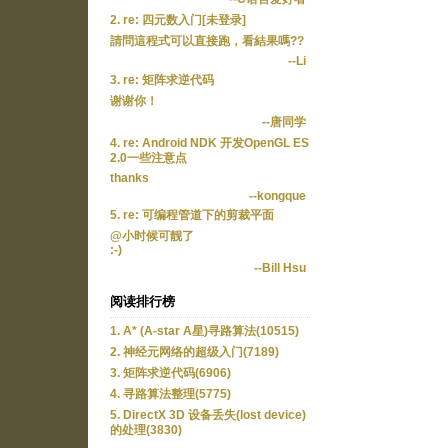
2. re: 四元数入门[未登录]
請問這程式可以直接跑，看結果嗎??
--Li
3. re: 矩阵求逆代码
谢谢你！
--唐同学
4. re: Android NDK 开发OpenGL ES
2.0一些注意点
thanks
--kongque
5. re: 可编程管道下的剪裁平面
@小时候可靓了
:-)
--Bill Hsu
阅读排行榜
1. A* (A-star A星)寻路算法(10515)
2. 神经元网络的超级入门(7189)
3. 矩阵求逆代码(6906)
4. 寻路算法整理(5775)
5. DirectX 3D 设备丢失(lost device)
的处理(3830)