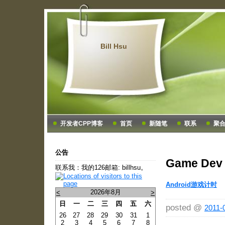
Bill Hsu
开发者CPP博客
首页
新随笔
联系
聚
公告
Game Dev
联系我：我的126邮箱: billhsu。
Android游戏计时
2026年8月
<
>
日
一
二
三
四
五
六
posted @
2011-
26
27
28
29
30
31
1
2
3
4
5
6
7
8