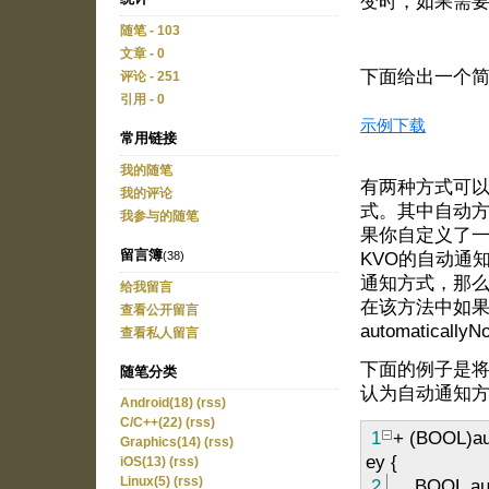
变时，如果需要
随笔 - 103
文章 - 0
下面给出一个简
评论 - 251
引用 - 0
示例下载
常用链接
我的随笔
有两种方式可以
我的评论
式。其中自动方
我参与的随笔
果你自定义了一
留言簿
KVO的自动通
(38)
通知方式，那么需要重写
给我留言
在该方法中如
查看公开留言
automaticall
查看私人留言
下面的例子是将o
随笔分类
认为自动通知
Android(18)
(rss)
C/C++(22)
(rss)
1
+
(BOOL)aut
Graphics(14)
(rss)
ey
{
iOS(13)
(rss)
2
BOOL aut
Linux(5)
(rss)