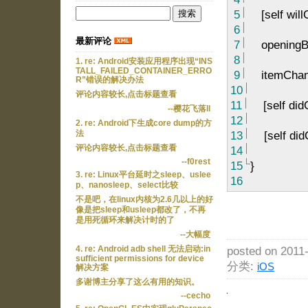
5
[self will
6
最新评论
7
openingB
8
1. re: Android安装应用程序出现“INS
TALL_FAILED_CONTAINER_ERRO
9
itemChan
R”错误的解决办法
10
评论内容较长,点击标题查看
11
[self did
--樱花飞落ll
12
2. re: Android下生成core dump的方
13
[self did
法
14
评论内容较长,点击标题查看
--f0rest
15
}
3. re: Linux平台延时之sleep、uslee
16
p、nanosleep、select比较
不是吧，在linux内核为2.6几以上的好
像是把sleep和usleep都改了，不再
是用死循环来解决计时的了
--大幅度
4. re: Android adb shell 无法启动:in
posted on 2011
sufficient permissions for device
分类:
iOS
解决方案
多谢博主分享了这么有用的知识。
--cecho