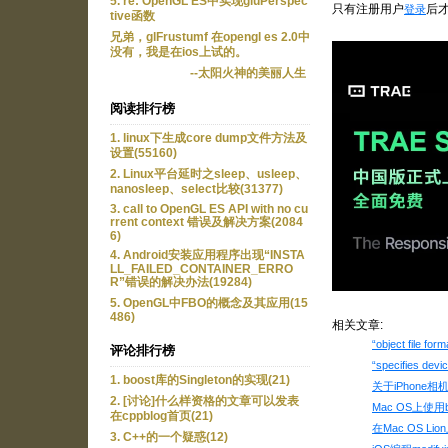
5. re: OpenGL ES中实现gluPerspec
只有注册用户
后
登录
tive函数
兄弟，glFrustumf 在opengl es 2.0中
没有，我是在ios上试的。
--太阳火神的美丽人生
阅读排行榜
1. linux下生成core dump文件方法及
设置(55160)
2. Linux平台延时之sleep、usleep、
nanosleep、select比较(31377)
3. call to OpenGL ES API with no cu
rrent context 错误及解决方案(2084
6)
4. Android安装应用程序出现“INSTA
LL_FAILED_CONTAINER_ERRO
R”错误的解决办法(19284)
5. OpenGL中FBO的概念及其应用(15
486)
相关文章:
“object file f
评论排行榜
“specifies dev
1. boost库的Singleton的实现(21)
关于iPhone
2. [讨论]什么样资格的文章可以发表
Mac OS上使用b
在cppblog首页(21)
在Mac OS Lio
3. C++的一个疑惑(12)