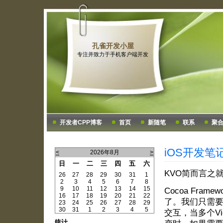
孔雀开发小屋
专注并致力于手机客户端开发
开发者CPP博客
首页
新随笔
联系
聚
iOS开发笔
<
2026年8月
>
日
一
二
三
四
五
六
KVO简而言之
26
27
28
29
30
31
1
2
3
4
5
6
7
8
9
10
11
12
13
14
15
Cocoa Fr
16
17
18
19
20
21
22
了。我们只需要
23
24
25
26
27
28
29
30
31
1
2
3
4
5
交互，当多个V
统计