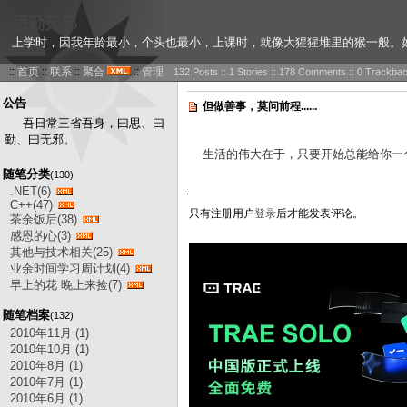
思勤无邪
上学时，因我年龄最小，个头也最小，上课时，就像大猩猩堆里的猴一般。
::
首页
::
联系
::
聚合
::
管理
132 Posts :: 1 Stories :: 178 Comments :: 0 Trackba
公告
但做善事，莫问前程......
吾日常三省吾身，曰思、曰
勤、曰无邪。
生活的伟大在于，只要开始总能给你一
随笔分类
(130)
.NET(6)
C++(47)
只有注册用户
登录
后才能发表评论。
茶余饭后(38)
感恩的心(3)
其他与技术相关(25)
业余时间学习周计划(4)
早上的花 晚上来捡(7)
随笔档案
(132)
2010年11月 (1)
2010年10月 (1)
2010年8月 (1)
2010年7月 (1)
2010年6月 (1)