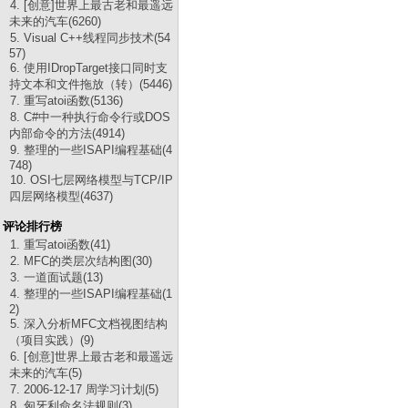
4. [创意]世界上最古老和最遥远
未来的汽车(6260)
5. Visual C++线程同步技术(54
57)
6. 使用IDropTarget接口同时支
持文本和文件拖放（转）(5446)
7. 重写atoi函数(5136)
8. C#中一种执行命令行或DOS
内部命令的方法(4914)
9. 整理的一些ISAPI编程基础(4
748)
10. OSI七层网络模型与TCP/IP
四层网络模型(4637)
评论排行榜
1. 重写atoi函数(41)
2. MFC的类层次结构图(30)
3. 一道面试题(13)
4. 整理的一些ISAPI编程基础(1
2)
5. 深入分析MFC文档视图结构
（项目实践）(9)
6. [创意]世界上最古老和最遥远
未来的汽车(5)
7. 2006-12-17 周学习计划(5)
8. 匈牙利命名法规则(3)