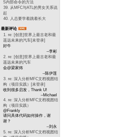
S内部命令的方法
39. 从MFC与ATL的男女关系说
起
40. 人总要学着跳着长大
最新评论
1. re: [创意]世界上最古老和最
遥远未来的汽车[未登录]
好牛
--李彬
2. re: [创意]世界上最古老和最
遥远未来的汽车
会@梁家炜
--陈伊莲
3. re: 深入分析MFC文档视图结
构（项目实践）[未登录]
收到很多启发，Thank U!
--Michael
4. re: 深入分析MFC文档视图结
构（项目实践）
@Frankly
请问具体代码如何操作，谢
谢？
--刘永
5. re: 深入分析MFC文档视图结