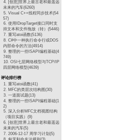
4. [创意]世界上最古老和最遥远
未来的汽车(6260)
5. Visual C++线程同步技术(54
57)
6. 使用IDropTarget接口同时支
持文本和文件拖放（转）(5446)
7. 重写atoi函数(5136)
8. C#中一种执行命令行或DOS
内部命令的方法(4914)
9. 整理的一些ISAPI编程基础(4
749)
10. OSI七层网络模型与TCP/IP
四层网络模型(4639)
评论排行榜
1. 重写atoi函数(41)
2. MFC的类层次结构图(30)
3. 一道面试题(13)
4. 整理的一些ISAPI编程基础(1
2)
5. 深入分析MFC文档视图结构
（项目实践）(9)
6. [创意]世界上最古老和最遥远
未来的汽车(5)
7. 2006-12-17 周学习计划(5)
8. 匈牙利命名法规则(3)