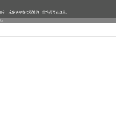
如今，这猴偶尔也把最近的一些情况写在这里。
cks