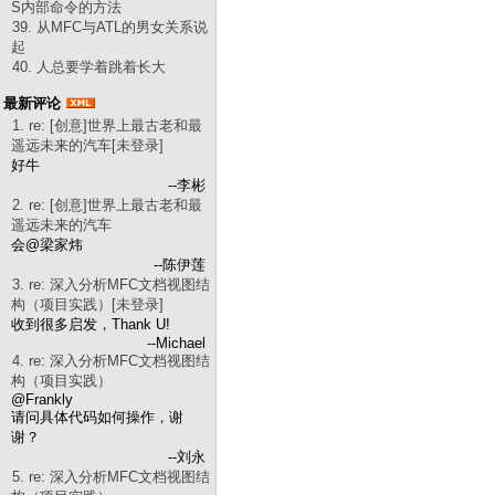
S内部命令的方法
39. 从MFC与ATL的男女关系说
起
40. 人总要学着跳着长大
最新评论
1. re: [创意]世界上最古老和最
遥远未来的汽车[未登录]
好牛
--李彬
2. re: [创意]世界上最古老和最
遥远未来的汽车
会@梁家炜
--陈伊莲
3. re: 深入分析MFC文档视图结
构（项目实践）[未登录]
收到很多启发，Thank U!
--Michael
4. re: 深入分析MFC文档视图结
构（项目实践）
@Frankly
请问具体代码如何操作，谢
谢？
--刘永
5. re: 深入分析MFC文档视图结