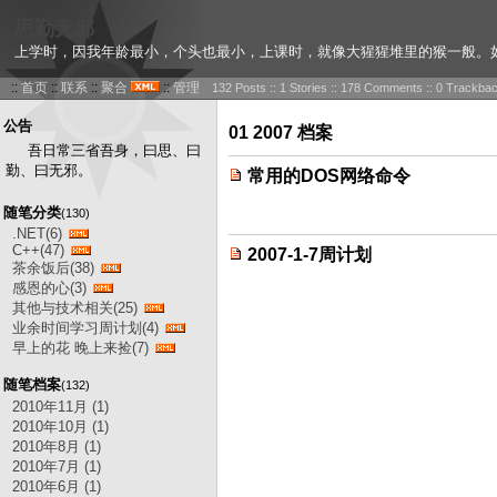
思勤无邪
上学时，因我年龄最小，个头也最小，上课时，就像大猩猩堆里的猴一般。
::
首页
::
联系
::
聚合
::
管理
132 Posts :: 1 Stories :: 178 Comments :: 0 Trackba
公告
01 2007 档案
吾日常三省吾身，曰思、曰
勤、曰无邪。
常用的DOS网络命令
随笔分类
(130)
.NET(6)
C++(47)
2007-1-7周计划
茶余饭后(38)
感恩的心(3)
其他与技术相关(25)
业余时间学习周计划(4)
早上的花 晚上来捡(7)
随笔档案
(132)
2010年11月 (1)
2010年10月 (1)
2010年8月 (1)
2010年7月 (1)
2010年6月 (1)