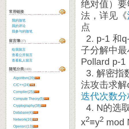
绝对值）要
常用链接
法，详见《
我的随笔
点
我的评论
我参与的随笔
2. p-1
留言簿
(27)
子分解中最
给我留言
查看公开留言
Pollard
查看私人留言
随笔分类
(169)
3. 解密
Algorithm(20)
法攻击求解
C/C++(24)
Compiler(25)
迭代次数分
Compute Theory(5)
4. N的
Cryptography(38)
Database(4)
2
2
x
≡y
mod
Network(16)
Opensrc(13)