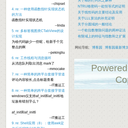
关于格的行列式之解释
--chipset
NTRU格密码一处恒等式的证明
4. re: 一种使用函数指针实现状态机
关于线性码的主要结论及应用
的方法
关于LLL算法的补充证明
函数指针实现状态机
关于分圆域的一般结论
--linda
一个欧拉数整除问题的两种证法
5. re: 多标签视图类CTabView的设
有限域上的特征与指数和之扩展
计实现
为啥代码缺少一些呢，给新手个完
整点的啊
网站导航:
博客园
博客园最新博
--pekingliu
6. re: 工作线程与消息循环
从消息队列取出消息 mark了
Powered
--mmocake
7. re: 一种简单的跨平台套接字管道
Co
评论内容较长,点击标题查看
--IT搬运工
8. re: 一种简单的跨平台套接字管道
windows仅支持af_init和af_init6地
址族有错别字么？
af_init和af_init6
--IT搬运工
9. re: Shell应用（8）：使用awk定