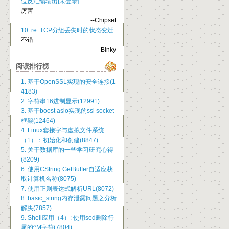
位反汇编输出[未登录]
厉害
--Chipset
10. re: TCP分组丢失时的状态变迁
不错
--Binky
阅读排行榜
1. 基于OpenSSL实现的安全连接(1
4183)
2. 字符串16进制显示(12991)
3. 基于boost asio实现的ssl socket
框架(12464)
4. Linux套接字与虚拟文件系统
（1）：初始化和创建(8847)
5. 关于数据库的一些学习研究心得
(8209)
6. 使用CString GetBuffer自适应获
取计算机名称(8075)
7. 使用正则表达式解析URL(8072)
8. basic_string内存泄露问题之分析
解决(7857)
9. Shell应用（4）: 使用sed删除行
尾的^M字符(7804)