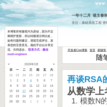
一年十二月 谁主春
关注：基础系统工程 密
本博客所有随笔均为原创，因为不定
期维护更新，所以转载请注明出处，
如有问题和建议，请留言或评论，发
表您的宝贵意见，藉此平台以分享交
流、共同进步。
联系方式：微信
开发者Cpp博客
首页
新随笔
math-engineer
随笔
<
2026年3月
>
日
一
二
三
四
五
六
22
23
24
25
26
27
28
再谈RSA
1
2
3
4
5
6
7
8
9
10
11
12
13
14
从数学上
15
16
17
18
19
20
21
22
23
24
25
26
27
28
1. 模数
29
30
31
1
2
3
4