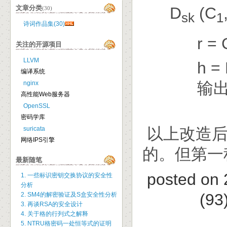
文章分类
D
(C
(30)
sk
1
诗词作品集(30)
r = 
关注的开源项目
LLVM
h = H(
编译系统
输出D
nginx
高性能Web服务器
OpenSSL
密码学库
以上改造后
suricata
网络IPS引擎
的。但第一种
最新随笔
posted on
1. 一些标识密钥交换协议的安全性
分析
(93
2. SM4的解密验证及S盒安全性分析
3. 再谈RSA的安全设计
4. 关于格的行列式之解释
5. NTRU格密码一处恒等式的证明