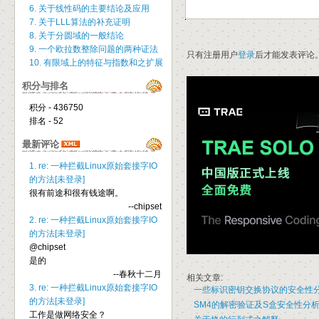
6. 关于线性码的主要结论及应用
7. 关于LLL算法的补充证明
8. 关于分圆域的一般结论
9. 一个欧拉数整除问题的两种证法
只有注册用户
登录
后才能发表评论
10. 有限域上的特征与指数和之扩展
积分与排名
积分 - 436750
排名 - 52
最新评论
1. re: 一种拦截Linux原始套接字IO
的方法[未登录]
很有前途和很有钱途啊。
--chipset
2. re: 一种拦截Linux原始套接字IO
的方法[未登录]
@chipset
是的
--春秋十二月
相关文章:
3. re: 一种拦截Linux原始套接字IO
一些标识密钥交换协议的安全性
的方法[未登录]
SM4的解密验证及S盒安全性分
工作是做网络安全？