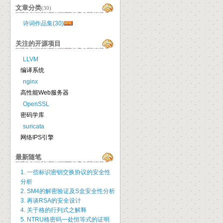
文章分类
(30)
诗词作品集(30)
关注的开源项目
LLVM
编译系统
nginx
高性能Web服务器
OpenSSL
密码学库
suricata
网络IPS引擎
最新随笔
1. 一些标识密钥交换协议的安全性
分析
2. SM4的解密验证及S盒安全性分析
3. 再谈RSA的安全设计
4. 关于格的行列式之解释
5. NTRU格密码一处恒等式的证明