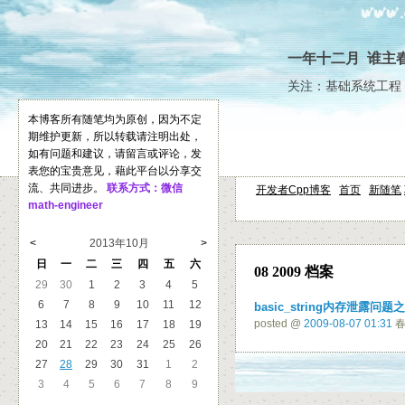
一年十二月 谁主
关注：基础系统工程 
本博客所有随笔均为原创，因为不定
期维护更新，所以转载请注明出处，
如有问题和建议，请留言或评论，发
表您的宝贵意见，藉此平台以分享交
流、共同进步。
联系方式：微信
开发者Cpp博客
首页
新随笔
math-engineer
<
2013年10月
>
日
一
二
三
四
五
六
08 2009 档案
29
30
1
2
3
4
5
6
7
8
9
10
11
12
basic_string内存泄露问
posted @
2009-08-07 01:31
春
13
14
15
16
17
18
19
20
21
22
23
24
25
26
27
28
29
30
31
1
2
3
4
5
6
7
8
9