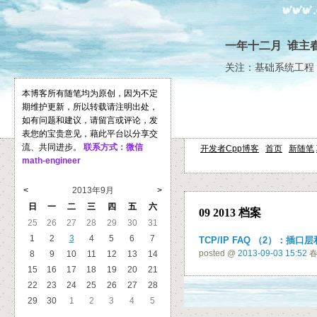
一年十二月 谁主
关注：基础系统工程 
本博客所有随笔均为原创，因为不定
期维护更新，所以转载请注明出处，
如有问题和建议，请留言或评论，发
表您的宝贵意见，藉此平台以分享交
流、共同进步。
联系方式：微信
开发者Cpp博客
首页
新随笔
math-engineer
<
2013年9月
>
日
一
二
三
四
五
六
09 2013 档案
25
26
27
28
29
30
31
1
2
3
4
5
6
7
TCP/IP FAQ （2）：插口
posted @
2013-09-03 15:52
春
8
9
10
11
12
13
14
15
16
17
18
19
20
21
22
23
24
25
26
27
28
29
30
1
2
3
4
5