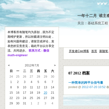
一年十二月 谁主
关注：基础系统工程 
本博客所有随笔均为原创，因为不定
期维护更新，所以转载请注明出处，
如有问题和建议，请留言或评论，发
表您的宝贵意见，藉此平台以分享交
流、共同进步。
联系方式：微信
开发者Cpp博客
首页
新随笔
math-engineer
<
2012年7月
>
日
一
二
三
四
五
六
07 2012 档案
24
25
26
27
28
29
30
1
2
3
4
5
6
7
一种简单的跨平台信号量
posted @
2012-07-20 10:52
春
8
9
10
11
12
13
14
15
16
17
18
19
20
21
22
23
24
25
26
27
28
29
30
31
1
2
3
4