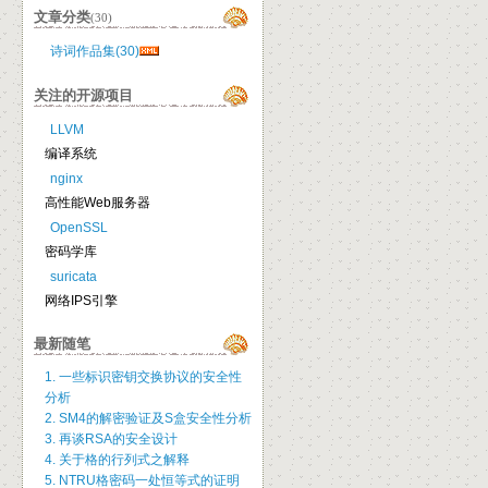
文章分类
(30)
诗词作品集(30)
关注的开源项目
LLVM
编译系统
nginx
高性能Web服务器
OpenSSL
密码学库
suricata
网络IPS引擎
最新随笔
1. 一些标识密钥交换协议的安全性
分析
2. SM4的解密验证及S盒安全性分析
3. 再谈RSA的安全设计
4. 关于格的行列式之解释
5. NTRU格密码一处恒等式的证明