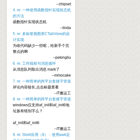
--chipset
4. re: 一种使用函数指针实现状态机
的方法
函数指针实现状态机
--linda
5. re: 多标签视图类CTabView的设
计实现
为啥代码缺少一些呢，给新手个完
整点的啊
--pekingliu
6. re: 工作线程与消息循环
从消息队列取出消息 mark了
--mmocake
7. re: 一种简单的跨平台套接字管道
评论内容较长,点击标题查看
--IT搬运工
8. re: 一种简单的跨平台套接字管道
windows仅支持af_init和af_init6地
址族有错别字么？
af_init和af_init6
--IT搬运工
9. re: Shell应用（8）：使用awk定