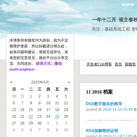
一年十二月 谁主春
关注：基础系统工程 密
本博客所有随笔均为原创，因为不定
期维护更新，所以转载请注明出处，
如有问题和建议，请留言或评论，发
表您的宝贵意见，藉此平台以分享交
流、共同进步。
联系方式：微信
开发者Cpp博客
首页
新随笔
math-engineer
<
2025年4月
>
日
一
二
三
四
五
六
11 2016 档案
30
31
1
2
3
4
5
6
7
8
9
10
11
12
DSA数字签名的推导
posted @
2016-11-24 19:39
春
13
14
15
16
17
18
19
20
21
22
23
24
25
26
27
28
29
30
1
2
3
4
5
6
7
8
9
10
RSA加解密的证明
posted @
2016-11-18 17:05
春