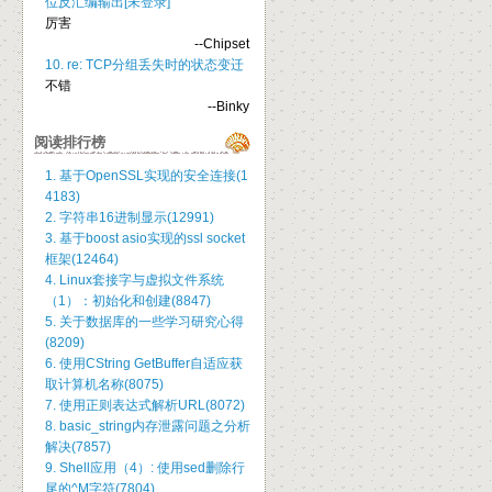
位反汇编输出[未登录]
厉害
--Chipset
10. re: TCP分组丢失时的状态变迁
不错
--Binky
阅读排行榜
1. 基于OpenSSL实现的安全连接(1
4183)
2. 字符串16进制显示(12991)
3. 基于boost asio实现的ssl socket
框架(12464)
4. Linux套接字与虚拟文件系统
（1）：初始化和创建(8847)
5. 关于数据库的一些学习研究心得
(8209)
6. 使用CString GetBuffer自适应获
取计算机名称(8075)
7. 使用正则表达式解析URL(8072)
8. basic_string内存泄露问题之分析
解决(7857)
9. Shell应用（4）: 使用sed删除行
尾的^M字符(7804)