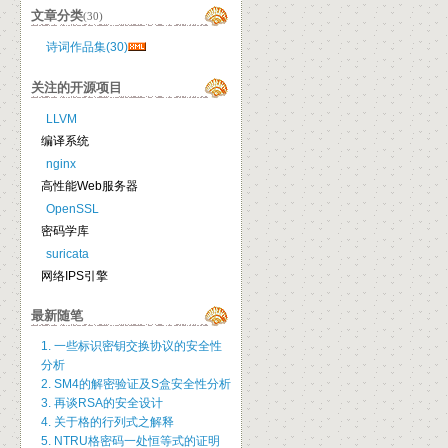
文章分类
(30)
诗词作品集(30)
关注的开源项目
LLVM
编译系统
nginx
高性能Web服务器
OpenSSL
密码学库
suricata
网络IPS引擎
最新随笔
1. 一些标识密钥交换协议的安全性
分析
2. SM4的解密验证及S盒安全性分析
3. 再谈RSA的安全设计
4. 关于格的行列式之解释
5. NTRU格密码一处恒等式的证明