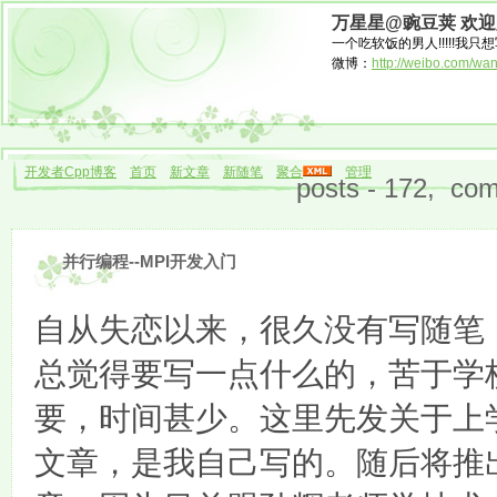
万星星@豌豆荚 欢
一个吃软饭的男人!!!!!我只想
微博：
http://weibo.com/wa
开发者Cpp博客
首页
新文章
新随笔
聚合
管理
posts - 172, com
并行编程--MPI开发入门
自从失恋以来，很久没有写随笔
总觉得要写一点什么的，苦于学
要，时间甚少。这里先发关于上
文章，是我自己写的。随后将推