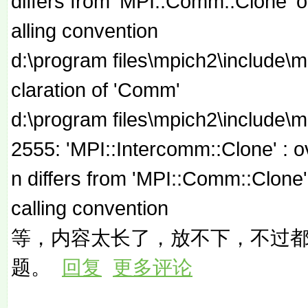
differs from 'MPI::Comm::Clone' on
alling convention
d:\program files\mpich2\include\m
claration of 'Comm'
d:\program files\mpich2\include\m
2555: 'MPI::Intercomm::Clone' : ov
n differs from 'MPI::Comm::Clone'
calling convention
等，内容太长了，放不下，不过
题。
回复
更多评论