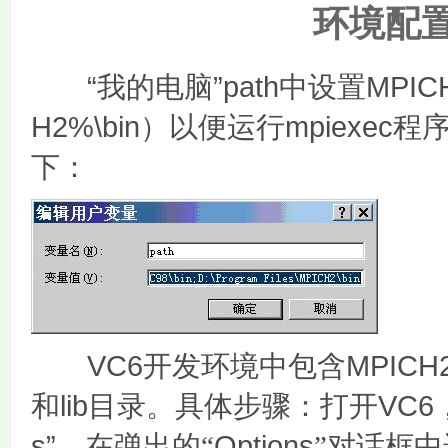
环境配
“
”path
MPIC
我的电脑
中设置
H2%\bin
mpiexec
）以便运行
程
下：
VC6
MPICH
开发环境中包含
lib
VC6
和
目录。具体步骤：打开
s”
Options
，在弹出的“
”对话框中