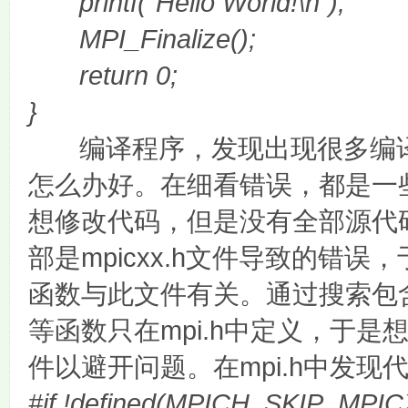
printf("Hello World!\n");
MPI_Finalize();
return 0;
}
编译程序，发现出现很多编
怎么办好。在细看错误，都是一
想修改代码，但是没有全部源代
mpicxx.h
部是
文件导致的错误，
函数与此文件有关。通过搜索包
mpi.h
等函数只在
中定义，于是
mpi.h
件以避开问题。在
中发现
#if !defined(MPICH_SKIP_MPIC