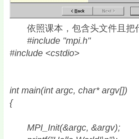
依照课本，包含头文件且把
#include "mpi.h"
#include <cstdio>
int main(int argc, char* argv[])
{
MPI_Init(&argc, &argv);