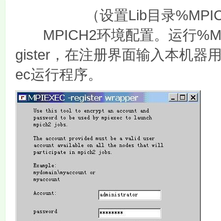
Lib
%MPIC
（设置
目录
MPICH2
%M
环境配置。运行
gister
，在注册界面输入本机器
ec
运行程序。