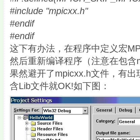
#include "mpicxx.h"
#endif
#endif
MP
这下有办法，在程序中定义宏
然后重新编译程序（注意在包含
mpicxx.h
果然避开了
文件，有出
Lib
OK!
含
文件就
如下图：