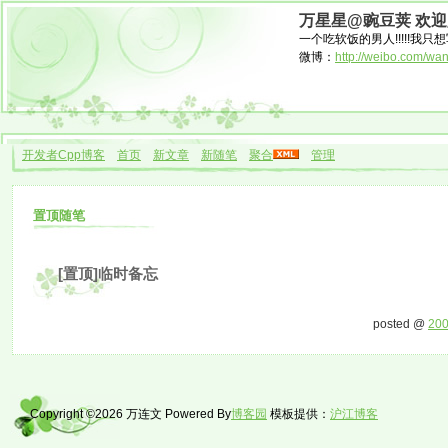
万星星@豌豆荚 欢
一个吃软饭的男人!!!!!我只想
微博：
http://weibo.com/wa
开发者Cpp博客
首页
新文章
新随笔
聚合
管理
置顶随笔
[置顶]临时备忘
posted @
200
Copyright ©2026 万连文 Powered By
博客园
模板提供：
沪江博客