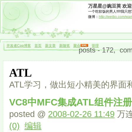
万星星@豌豆荚 欢
一个吃软饭的男人!!!!!我只想
微博：
http://weibo.com/wa
开发者Cpp博客
首页
新文章
新随笔
聚合
管理
posts - 172, com
ATL
ATL学习，做出短小精美的界面
VC8中MFC集成ATL组件
posted @
2008-02-26 11:49
万连文
(0)
编辑