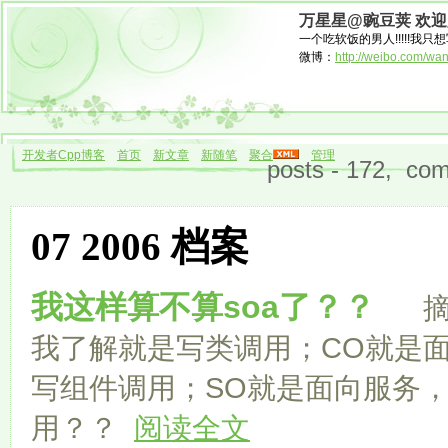
万星星@豌豆荚 欢
一个吃软饭的男人!!!!!我只想
微博：
http://weibo.com/wa
开发者Cpp博客
首页
新文章
新随笔
聚合
管理
posts - 172, com
07 2006 档案
我这样算不算soa了？？
摘要
我了解就是写类调用；CO就是
写组件调用；SO就是面向服务
用？？
阅读全文