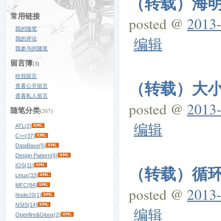
（转载）海
常用链接
posted @
2013-
我的随笔
编辑
我的评论
我参与的随笔
留言簿
(3)
给我留言
（转载）大
查看公开留言
查看私人留言
posted @
2013-
随笔分类
(267)
编辑
ATL(2)
C++(37)
DataBase(5)
Design Pattern(6)
IOS(11)
（转载）循
Linux(33)
MFC(84)
posted @
2013-
NodeJS(1)
NSIS(14)
编辑
Openfire&Gloox(2)