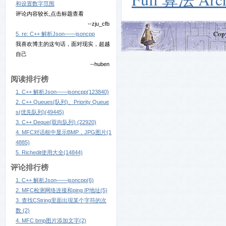
和设置数字范围
评论内容较长,点击标题查看
--zju_cfb
Cop
5. re: C++ 解析Json——jsoncpp
我喜欢博主的这句话，面对现实，超越
自己
--huben
阅读排行榜
1. C++ 解析Json——jsoncpp(123840)
2. C++ Queues(队列)、Priority Queue
s(优先队列)(49445)
3. C++ Deque(双向队列) (22920)
4. MFC对话框中显示BMP，JPG图片(1
4885)
5. Richedit使用大全(14844)
评论排行榜
1. C++ 解析Json——jsoncpp(6)
2. MFC检测网络连接和ping IP地址(5)
3. 查找CString里面出现某个字符的次
数 (2)
4. MFC bmp图片添加文字(2)