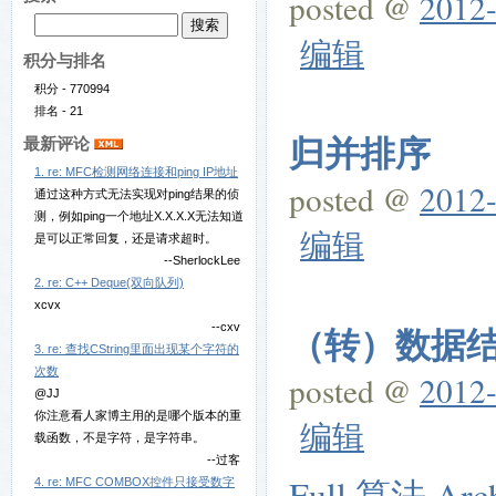
posted @
2012-
编辑
积分与排名
积分 - 770994
排名 - 21
归并排序
最新评论
1. re: MFC检测网络连接和ping IP地址
posted @
2012-
通过这种方式无法实现对ping结果的侦
测，例如ping一个地址X.X.X.X无法知道
编辑
是可以正常回复，还是请求超时。
--SherlockLee
2. re: C++ Deque(双向队列)
xcvx
（转）数据结
--cxv
3. re: 查找CString里面出现某个字符的
次数
posted @
2012-
@JJ
你注意看人家博主用的是哪个版本的重
编辑
载函数，不是字符，是字符串。
--过客
Full 算法 Arc
4. re: MFC COMBOX控件只接受数字