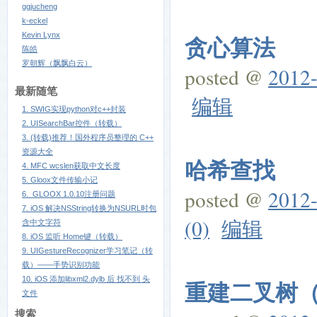
ggjucheng
k-eckel
Kevin Lynx
贪心算法
陈皓
罗朝辉（飘飘白云）
posted @
2012-
最新随笔
编辑
1. SWIG实现python对c++封装
2. UISearchBar控件（转载）
3. (转载)推荐！国外程序员整理的 C++
资源大全
哈希查找
4. MFC wcslen获取中文长度
5. Gloox文件传输小记
posted @
2012-
6. GLOOX 1.0.10注册问题
7. iOS 解决NSString转换为NSURL时包
(0)
编辑
含中文字符
8. iOS 监听 Home键（转载）
9. UIGestureRecognizer学习笔记（转
载）——手势识别功能
10. iOS 添加libxml2.dylb 后 找不到
头
重建二叉树
文件
搜索