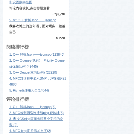
和设置数字范围
评论内容较长,点击标题查看
--zju_cfb
5. re: C++ 解析Json——jsoncpp
我喜欢博主的这句话，面对现实，超越
自己
--huben
阅读排行榜
1. C++ 解析Json——jsoncpp(123840)
2. C++ Queues(队列)、Priority Queue
s(优先队列)(49445)
3. C++ Deque(双向队列) (22920)
4. MFC对话框中显示BMP，JPG图片(1
4885)
5. Richedit使用大全(14844)
评论排行榜
1. C++ 解析Json——jsoncpp(6)
2. MFC检测网络连接和ping IP地址(5)
3. 查找CString里面出现某个字符的次
数 (2)
4. MFC bmp图片添加文字(2)