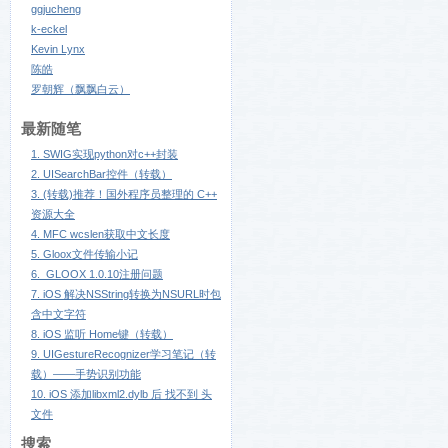
ggjucheng
k-eckel
Kevin Lynx
陈皓
罗朝辉（飘飘白云）
最新随笔
1. SWIG实现python对c++封装
2. UISearchBar控件（转载）
3. (转载)推荐！国外程序员整理的 C++
资源大全
4. MFC wcslen获取中文长度
5. Gloox文件传输小记
6. GLOOX 1.0.10注册问题
7. iOS 解决NSString转换为NSURL时包
含中文字符
8. iOS 监听 Home键（转载）
9. UIGestureRecognizer学习笔记（转
载）——手势识别功能
10. iOS 添加libxml2.dylb 后 找不到
头
文件
搜索