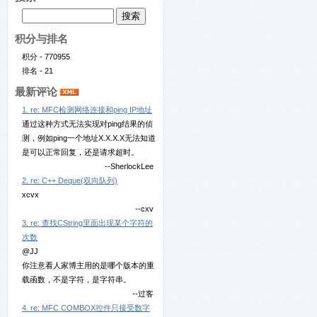
积分与排名
积分 - 770955
排名 - 21
最新评论
1. re: MFC检测网络连接和ping IP地址
通过这种方式无法实现对ping结果的侦
测，例如ping一个地址X.X.X.X无法知道
是可以正常回复，还是请求超时。
--SherlockLee
2. re: C++ Deque(双向队列)
xcvx
--cxv
3. re: 查找CString里面出现某个字符的
次数
@JJ
你注意看人家博主用的是哪个版本的重
载函数，不是字符，是字符串。
--过客
4. re: MFC COMBOX控件只接受数字