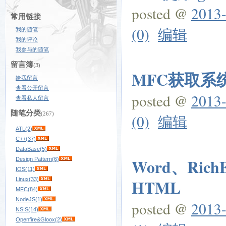
posted @
2013-
常用链接
(0)
编辑
我的随笔
我的评论
我参与的随笔
留言簿
(3)
MFC获取系
给我留言
查看公开留言
posted @
2013-
查看私人留言
随笔分类
(267)
(0)
编辑
ATL(2)
C++(37)
DataBase(5)
Word、Ric
Design Pattern(6)
IOS(11)
Linux(33)
HTML
MFC(84)
NodeJS(1)
posted @
2013-
NSIS(14)
Openfire&Gloox(2)