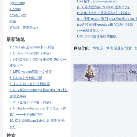
C++ 解析Json——jsoncpp
ggjucheng
如何调试程序的 Release 版本？(转)
k-eckel
HOOK技术的一些简单总结（转载）
Kevin Lynx
c++ 使用 gsoap 调用 java WebServic
陈皓
tcp连接探测Keepalive和心跳包（转载）
罗朝辉（飘飘白云）
c++获取屏幕大小
ListControl控件绘制网格线
最新随笔
1. SWIG实现python对c++封装
网站导航:
博客园
博客园最新博文
2. UISearchBar控件（转载）
3. (转载)推荐！国外程序员整理的 C++
资源大全
Cop
4. MFC wcslen获取中文长度
5. Gloox文件传输小记
6. GLOOX 1.0.10注册问题
7. iOS 解决NSString转换为NSURL时包
含中文字符
8. iOS 监听 Home键（转载）
9. UIGestureRecognizer学习笔记（转
载）——手势识别功能
10. iOS 添加libxml2.dylb 后 找不到
头
文件
搜索