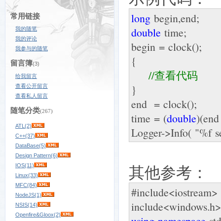
long
begin,end;
常用链接
double
time;
我的随笔
我的评论
begin = clock();
我参与的随笔
{
留言簿
(3)
//
查看代码
给我留言
}
查看公开留言
查看私人留言
end = clock();
随笔分类
(267)
time = (
double
)(en
ATL(2)
Logger->Info( "%f se
C++(37)
DataBase(5)
Design Pattern(6)
其他参考：
IOS(11)
Linux(33)
MFC(84)
#include<iostream>
NodeJS(1)
include<windows.h
NSIS(14)
Openfire&Gloox(2)
using
namespace
std