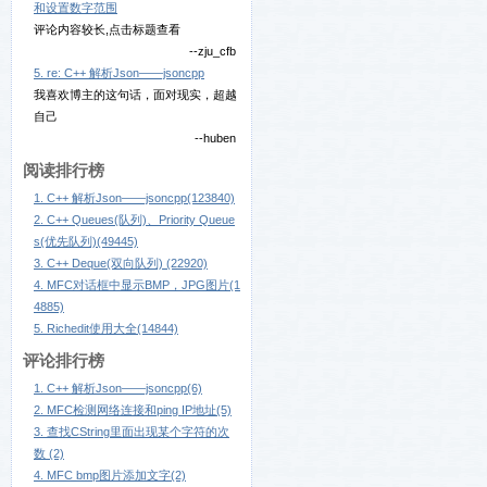
和设置数字范围
评论内容较长,点击标题查看
--zju_cfb
5. re: C++ 解析Json——jsoncpp
我喜欢博主的这句话，面对现实，超越
自己
--huben
阅读排行榜
1. C++ 解析Json——jsoncpp(123840)
2. C++ Queues(队列)、Priority Queue
s(优先队列)(49445)
3. C++ Deque(双向队列) (22920)
4. MFC对话框中显示BMP，JPG图片(1
4885)
5. Richedit使用大全(14844)
评论排行榜
1. C++ 解析Json——jsoncpp(6)
2. MFC检测网络连接和ping IP地址(5)
3. 查找CString里面出现某个字符的次
数 (2)
4. MFC bmp图片添加文字(2)