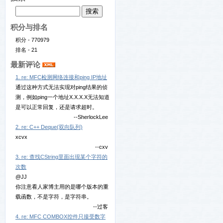
积分与排名
积分 - 770979
排名 - 21
最新评论
1. re: MFC检测网络连接和ping IP地址
通过这种方式无法实现对ping结果的侦
测，例如ping一个地址X.X.X.X无法知道
是可以正常回复，还是请求超时。
--SherlockLee
2. re: C++ Deque(双向队列)
xcvx
--cxv
3. re: 查找CString里面出现某个字符的
次数
@JJ
你注意看人家博主用的是哪个版本的重
载函数，不是字符，是字符串。
--过客
4. re: MFC COMBOX控件只接受数字