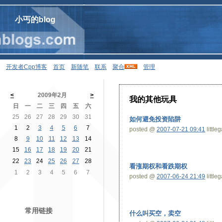
小丐的blog
开发者Cpp博客
首页
新随笔
联系
聚合
管理
<
2009年2月
>
我的其他玩具
日
一
二
三
四
五
六
25
26
27
28
29
30
31
如何避免投资陷阱
1
2
3
4
5
6
7
posted @
2007-07-21 09:41
little
8
9
10
11
12
13
14
15
16
17
18
19
20
21
22
23
24
25
26
27
28
看涨期权和看跌期权
1
2
3
4
5
6
7
posted @
2007-06-24 21:49
little
常用链接
什么叫买空，卖空