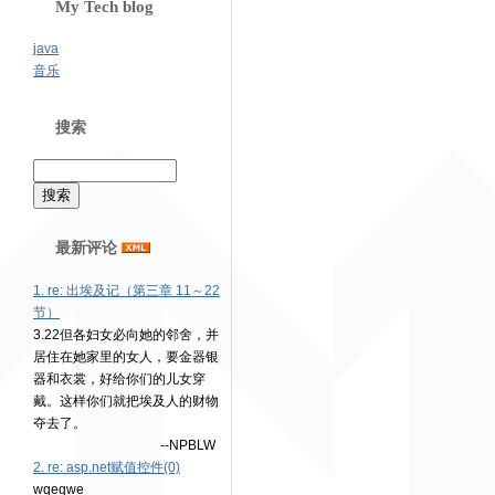
My Tech blog
java
音乐
搜索
最新评论
1. re: 出埃及记（第三章 11～22
节）
3.22但各妇女必向她的邻舍，并
居住在她家里的女人，要金器银
器和衣裳，好给你们的儿女穿
戴。这样你们就把埃及人的财物
夺去了。
--NPBLW
2. re: asp.net赋值控件(0)
wqeqwe