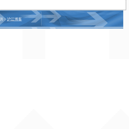
供：
沪江博客