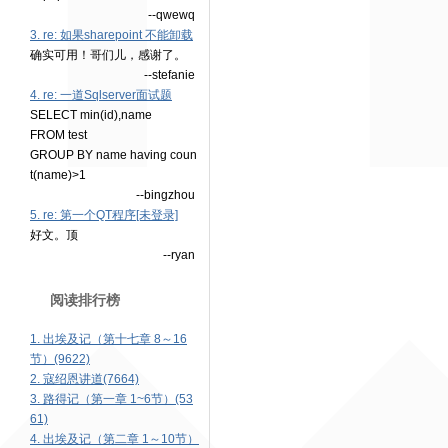
--qwewq
3. re: 如果sharepoint 不能卸载
确实可用！哥们儿，感谢了。
--stefanie
4. re: 一道Sqlserver面试题
SELECT min(id),name
FROM test
GROUP BY name having coun
t(name)>1
--bingzhou
5. re: 第一个QT程序[未登录]
好文。顶
--ryan
阅读排行榜
1. 出埃及记（第十七章 8～16
节）(9622)
2. 寇绍恩讲道(7664)
3. 路得记（第一章 1~6节）(53
61)
4. 出埃及记（第二章 1～10节）