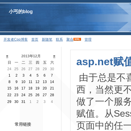
小丐的blog
开发者Cpp博客
首页
新随笔
联系
聚合
管理
<
2013年12月
>
asp.net赋
日
一
二
三
四
五
六
24
25
26
27
28
29
30
由于总是不
1
2
3
4
5
6
7
8
9
10
11
12
13
14
西，当然更不
15
16
17
18
19
20
21
22
23
24
25
26
27
28
做了一个服
29
30
31
1
2
3
4
赋值。从Sess
页面中的任
常用链接