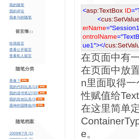
我的随笔
<
asp:TextBox
ID
="
我的评论
我参与的随笔
<
cus:SetValu
erName
="Session1
留言簿
(1)
ontrolName
="Text
给我留言
ue1"
></
cus:SetVal
查看公开留言
在页面中有一个T
查看私人留言
在页面中放置一
随笔分类
n里面取得一
美食？
我的代码玩具(14)
性赋值给Text
我的读书笔记(30)
我的其他玩具(3)
在这里简单
愿神的国降临(9)
Container
随笔档案
e。
2009年7月 (1)