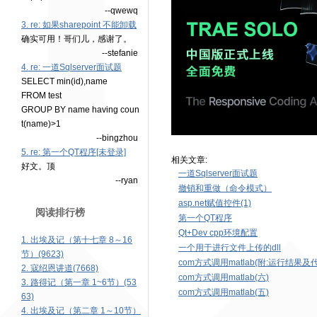
--qwewq
3. re: 如果sharepoint 不能卸载
确实可用！哥们儿，感谢了。
--stefanie
4. re: 一道Sqlserver面试题
SELECT min(id),name
FROM test
GROUP BY name having coun
t(name)>1
--bingzhou
5. re: 第一个QT程序[未登录]
相关文章:
好文。顶
一道Sqlserver面试题
--ryan
撤销和重做（命令模式）
asp.net赋值控件(1)
阅读排行榜
第一个QT程序
Qt+Dev cpp环境配置
1. 出埃及记（第十七章 8～16
一个用于进行文件上传的dll
节）(9623)
com方式调用matlab(附:运行结果及
2. 寇绍恩讲道(7668)
com方式调用matlab(六)
3. 路得记（第一章 1~6节）(53
com方式调用matlab(五)
63)
4. 出埃及记（第二章 1～10节）