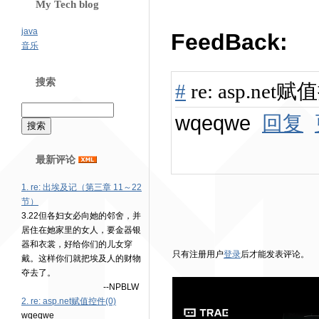
My Tech blog
java
FeedBack:
音乐
搜索
#
re: asp.net
wqeqwe
回复
最新评论
1. re: 出埃及记（第三章 11～22
节）
3.22但各妇女必向她的邻舍，并
居住在她家里的女人，要金器银
器和衣裳，好给你们的儿女穿
只有注册用户
登录
后才能发表评论。
戴。这样你们就把埃及人的财物
夺去了。
--NPBLW
2. re: asp.net赋值控件(0)
wqeqwe