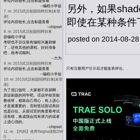
评论内容较长,点击标题查看
另外，如果shad
--编程小学徒
7. re: 2015武汉校园招聘归来[未登
录]
即使在某种条件
评论内容较长,点击标题查看
--chipset
8. re: 2015武汉校园招聘归来
@编程小学徒
posted on 2014-08-28
考研也不仅仅靠有编程兴趣就够
了，还有其他的课程。好好准备
吧，祝考试顺利。
--力为
9. re: 2015武汉校园招聘归来
只有注册用户
登录
后才能发表评论。
评论内容较长,点击标题查看
--编程小学徒
10. re: 2015武汉校园招聘归来[未登
录]
为了混口饭吃，大家都不容易啊，
原谅刷题的同学吧。话说学校里能
教啥呀，都靠自己用心，有上进心
才是最重要的，否则笔试面试再好
也是白扯。从面试官的角度看考试
没有错，换成我会找有潜力的或者
上进心强的。
--chipset
11. re: 【代码】使用Teigha读取DW
G