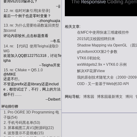
要用vs2010编译么？
--jj
12. re: 临时对象引用[未登录]
最后一个例子也是零时变量？
--zhonghuajia
13. re: 为什么需要给函数返回类型
相关文章:
加const
在MFC中使用快速三维建模控件
评论内容较长,点击标题查看
2015武汉校园招聘归来
--冬瓜
Shadow Mapping via OpenGL
14. re: 【代码】使用Teigha读取D
WG
glUniformXXX第2个参数
欢迎加入QQ群122751318，讨论Te
VTK6.0初始化
igha
wxWidgets2.9x + VTK6.0 示例
--Teigha开发
15. re: CMake + Qt5.1.0
解决XP花屏View
@MIKE
我的原创技术随笔大全（2000~200
还是不行。
O3D - 又一套基于Web的3D API
不管是prefix还是library还是includ
e，都尝试过了，不行，网上的方法
都不行……
网站导航:
博客园
博客园最新博文
博问
--Delbert
评论排行榜
1. Pro OGRE 3D Programming 电
子版(54)
2. 手机号码黑名单(53)
3. 屏幕截图工具V1[附源码](22)
4. 波形显示不是很难(15)