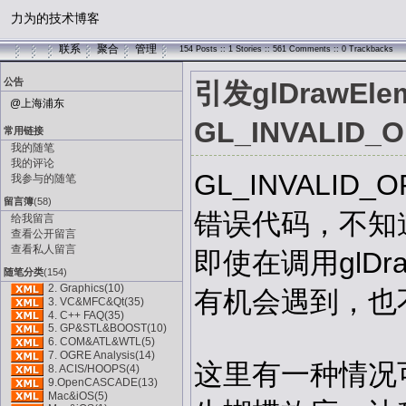
力为的技术博客
联系
聚合
管理
154 Posts :: 1 Stories :: 561 Comments :: 0 Trackbacks
公告
引发glDrawEle
@上海浦东
GL_INVALID
常用链接
我的随笔
我的评论
GL_INVALID
我参与的随笔
留言簿
(58)
错误代码，不知
给我留言
查看公开留言
查看私人留言
即使在调用glDraw
随笔分类
(154)
2. Graphics(10)
有机会遇到，也
3. VC&MFC&Qt(35)
4. C++ FAQ(35)
5. GP&STL&BOOST(10)
6. COM&ATL&WTL(5)
7. OGRE Analysis(14)
这里有一种情况
8. ACIS/HOOPS(4)
9.OpenCASCADE(13)
Mac&iOS(5)