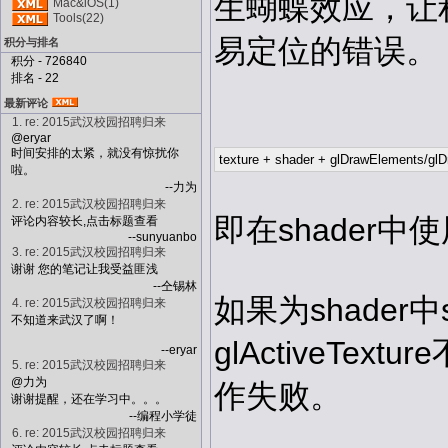
生蝴蝶效应，让
Mac&iOS(1)
Tools(22)
易定位的错误。
积分与排名
积分 - 726840
排名 - 22
最新评论
1. re: 2015武汉校园招聘归来
@eryar
时间安排的太紧，就没有惊扰你
texture + shader + glDrawElements/gl
啦。
--力为
2. re: 2015武汉校园招聘归来
即在shader中使
评论内容较长,点击标题查看
--sunyuanbo
3. re: 2015武汉校园招聘归来
谢谢 您的笔记让我受益匪浅
--仝锡林
如果为shader中s
4. re: 2015武汉校园招聘归来
不知道来武汉了啊！
glActiveText
--eryar
5. re: 2015武汉校园招聘归来
@力为
作失败。
谢谢提醒，还在学习中。。。
--编程小学徒
6. re: 2015武汉校园招聘归来