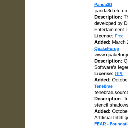
Panda3D
panda3d.etc.c
Description:
Th
developed by Di
Entertainment 
License:
Free
Added:
March 2
QuakeForge
www.quakeforg
Description:
Qu
Software's leg
License:
GPL
Added:
October
Tenebrae
tenebrae.source
Description:
Te
stencil shadows
Added:
October
Artificial Intell
FEAR - Foundati