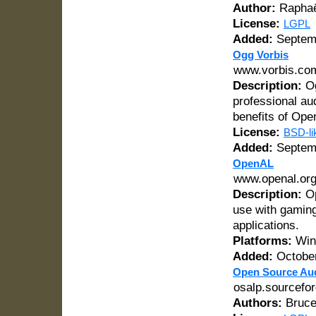
Author:
Raphaë
License:
LGPL
Added:
Septemb
Ogg Vorbis
www.vorbis.co
Description:
Og
professional au
benefits of Ope
License:
BSD-li
Added:
Septemb
OpenAL
www.openal.or
Description:
Op
use with gaming
applications.
Platforms:
Win
Added:
October
Open Source Aud
osalp.sourcefor
Authors:
Bruce 