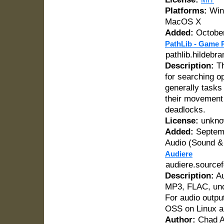
Platforms:
Wind
MacOS X
Added:
October
PathLib - Game P
pathlib.hildebra
Description:
Th
for searching op
generally tasks 
their movement 
deadlocks.
License:
unkno
Added:
Septemb
Audio (Sound &
Audiere
audiere.sourcef
Description:
Au
MP3, FLAC, unc
For audio outp
OSS on Linux a
Author:
Chad A