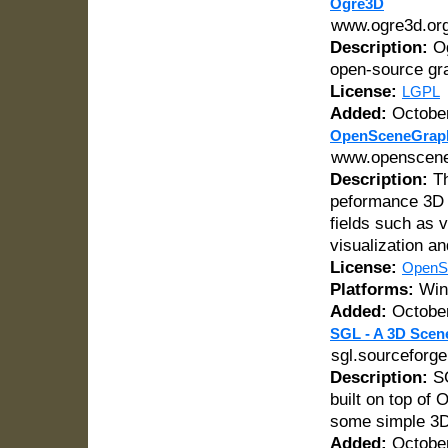
Ogre3D
www.ogre3d.or
Description:
Og
open-source gra
License:
LGPL
Added:
October
OpenSceneGrap
www.openscene
Description:
Th
peformance 3D g
fields such as v
visualization an
License:
OpenSc
Platforms:
Wind
Added:
October
SGL - A 3D Scen
sgl.sourceforge
Description:
SG
built on top of
some simple 3D 
Added:
October