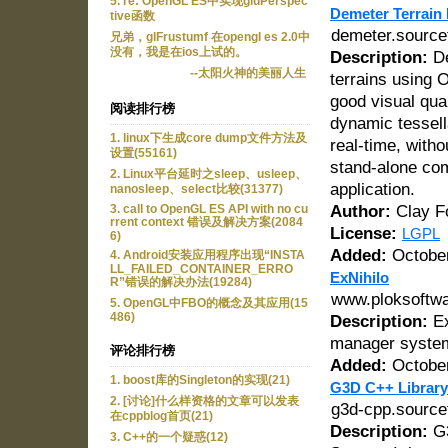
5. re: OpenGL ES中实现gluPerspec
Demeter Terrain
tive函数
demeter.source
兄弟，glFrustumf 在opengl es 2.0中
没有，我是在ios上试的。
Description:
De
--太阳火神的美丽人生
terrains using 
good visual qu
阅读排行榜
dynamic tessell
1. linux下生成core dump文件方法及
real-time, witho
设置(55161)
stand-alone com
2. Linux平台延时之sleep、usleep、
application.
nanosleep、select比较(31377)
Author:
Clay F
3. call to OpenGL ES API with no cu
rrent context 错误及解决方案(2084
License:
LGPL
6)
Added:
October
4. Android安装应用程序出现“INSTA
LL_FAILED_CONTAINER_ERRO
ExNihilo
R”错误的解决办法(19284)
www.ploksoftwa
5. OpenGL中FBO的概念及其应用(15
486)
Description:
Ex
manager syste
评论排行榜
Added:
October
1. boost库的Singleton的实现(21)
G3D C++ Library
2. [讨论]什么样资格的文章可以发表
g3d-cpp.source
在cppblog首页(21)
Description:
G3
3. C++的一个疑惑(12)