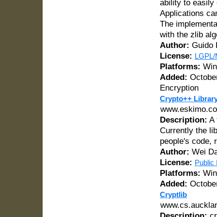
ability to easily
Applications ca
The implementat
with the zlib al
Author:
Guido 
License:
LGPL/
Platforms:
Wind
Added:
October
Encryption
Crypto++ Librar
www.eskimo.com
Description:
A 
Currently the li
people's code, 
Author:
Wei Da
License:
Public
Platforms:
Win
Added:
October
Cryptlib
www.cs.aucklan
Description:
cr