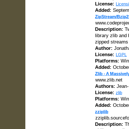
License:
Licensi
Added:
Septemb
ZipStream/Bzip
www.codeprojec
Description:
Tw
library zlib an
zipped streams 
Author:
Jonath
License:
LGPL
Platforms:
Win
Added:
October
Zlib - A Massive
www.zlib.net
Authors:
Jean-l
License:
zlib
Platforms:
Wind
Added:
October
zziplib
zziplib.sourcef
Description:
Th