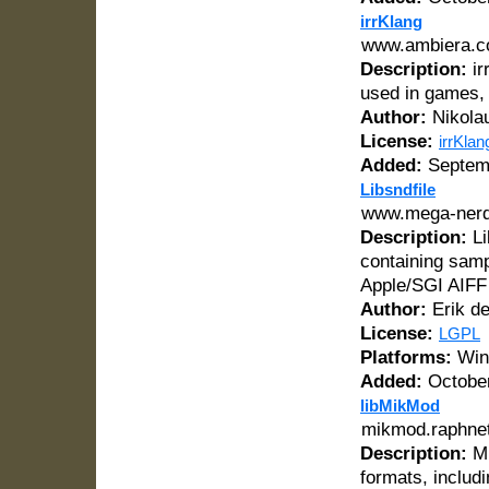
irrKlang
www.ambiera.co
Description:
ir
used in games, s
Author:
Nikola
License:
irrKlan
Added:
Septemb
Libsndfile
www.mega-nerd.
Description:
Li
containing sam
Apple/SGI AIFF 
Author:
Erik de
License:
LGPL
Platforms:
Wind
Added:
October
libMikMod
mikmod.raphnet
Description:
Mi
formats, includ