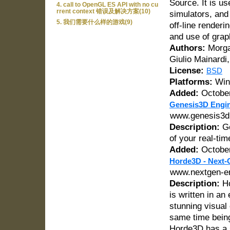
Source. It is u
4. call to OpenGL ES API with no cu
rrent context 错误及解决方案(10)
simulators, and 
5. 我们需要什么样的游戏(9)
off-line render
and use of grap
Authors:
Morgan
Giulio Mainard
License:
BSD
Platforms:
Win
Added:
October
Genesis3D Engi
www.genesis3d
Description:
Ge
of your real-ti
Added:
October
Horde3D - Next-
www.nextgen-en
Description:
Ho
is written in an
stunning visual
same time being
Horde3D has a s