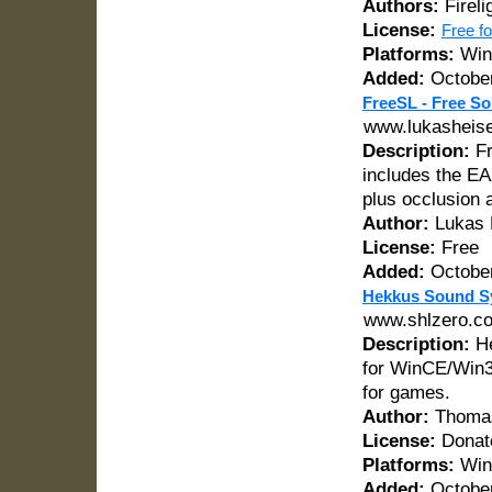
Authors:
Fireli
License:
Free f
Platforms:
Wind
Added:
October
FreeSL - Free So
www.lukasheise
Description:
Fr
includes the EAX
plus occlusion 
Author:
Lukas 
License:
Free
Added:
October
Hekkus Sound S
www.shlzero.c
Description:
He
for WinCE/Win3
for games.
Author:
Thomas
License:
Donat
Platforms:
Win
Added:
October