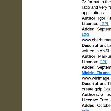
7z format in th
ratio and very 
applications.
Author:
Igor P
License:
LGPL
Added:
Septemb
LZO
www.oberhumer
Description:
LZ
written in ANSI
Author:
Markus
License:
GPL
Added:
Septemb
Minizip: Zip and 
www.winimage.c
Description:
Th
create gzip (.gz)
Authors:
Gilles
License:
Free
Added:
October
szip