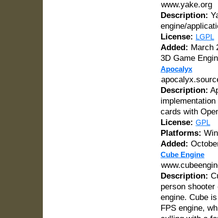
www.yake.org
Description:
Ya
engine/applicat
License:
LGPL
Added:
March 2
3D Game Engin
Apocalyx
apocalyx.sourc
Description:
Ap
implementation 
cards with Ope
License:
GPL
Platforms:
Win
Added:
October
Cube Engine
www.cubeengin
Description:
Cu
person shooter 
engine. Cube is
FPS engine, wh