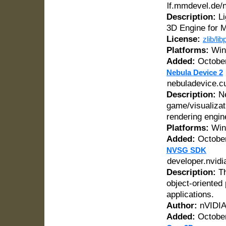
lf.mmdevel.de/
Description:
Li
3D Engine for 
License:
zlib/li
Platforms:
Win
Added:
October
Nebula Device 2
nebuladevice.c
Description:
Ne
game/visualizat
rendering engin
Platforms:
Win
Added:
October
NVSG SDK
developer.nvid
Description:
Th
object-oriented
applications.
Author:
nVIDI
Added:
October