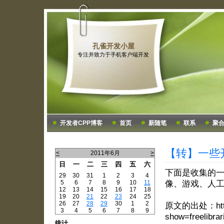
孔雀开发小屋
专注并致力于手机客户端开发
开发者CPP博客
首页
新随笔
联系
聚
【转】一些
<
2011年6月
>
日
一
二
三
四
五
六
下面是收集的一
29
30
31
1
2
3
4
5
6
7
8
9
10
11
像、游戏、人
12
13
14
15
16
17
18
19
20
21
22
23
24
25
26
27
28
29
30
1
2
原文的出处：http:/
3
4
5
6
7
8
9
show=freelibrar
统计