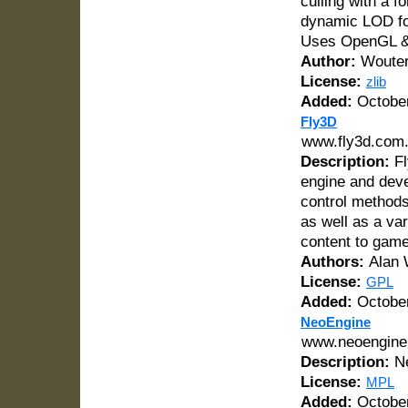
culling with a 
dynamic LOD for
Uses OpenGL &
Author:
Wouter
License:
zlib
Added:
October
Fly3D
www.fly3d.com.
Description:
Fl
engine and deve
control methods
as well as a va
content to game
Authors:
Alan W
License:
GPL
Added:
October
NeoEngine
www.neoengine
Description:
Ne
License:
MPL
Added:
October