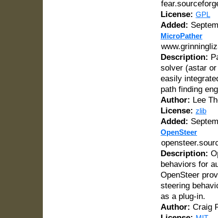
fear.sourceforg
License:
GPL
Added:
Septemb
MicroPather
www.grinningli
Description:
Pa
solver (astar or
easily integrat
path finding eng
Author:
Lee T
License:
zlib
Added:
Septemb
OpenSteer
opensteer.sourc
Description:
Op
behaviors for 
OpenSteer prov
steering behavi
as a plug-in.
Author:
Craig 
License:
MIT