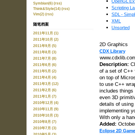
OpenGL Ext
Symbian(6)
(rss)
Scripting L
Think&Style(14)
(rss)
SDL - Simpl
Vim(2)
(rss)
XML
随笔档案
Unsorted
2011年11月 (1)
2011年10月 (2)
2D Graphics
2011年9月 (5)
CDX Library
2011年8月 (3)
www.cdxlib.co
2011年7月 (8)
Description:
CD
2011年6月 (6)
of a set of C++
2011年5月 (2)
on top of Micro
2011年4月 (4)
to use C++ wrap
2011年3月 (12)
includes things 
2011年2月 (6)
2011年1月 (7)
even 3D primiti
2010年12月 (4)
details of using
2010年11月 (9)
implementing yo
2010年10月 (3)
With only a han
2010年8月 (7)
Added:
October
2010年7月 (3)
Eclipse 2D Game
2010年5月 (3)