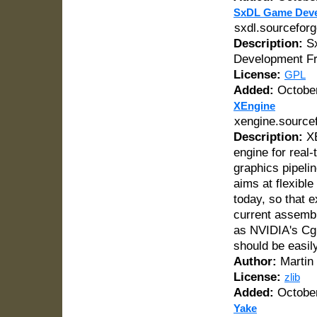
SxDL Game Deve
sxdl.sourceforg
Description:
Sx
Development F
License:
GPL
Added:
October
XEngine
xengine.source
Description:
XE
engine for real
graphics pipeli
aims at flexibl
today, so that 
current assembl
as NVIDIA's Cg.
should be easily
Author:
Martin
License:
zlib
Added:
October
Yake