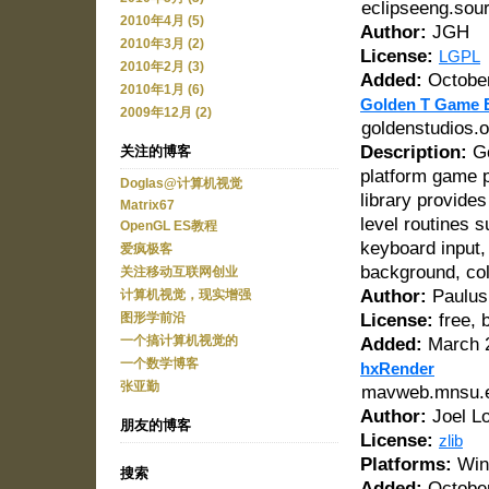
eclipseeng.sour
2010年4月 (5)
Author:
JGH
2010年3月 (2)
License:
LGPL
2010年2月 (3)
Added:
October
2010年1月 (6)
Golden T Game 
2009年12月 (2)
goldenstudios.
Description:
Go
关注的博客
platform game p
Doglas@计算机视觉
library provide
Matrix67
level routines 
OpenGL ES教程
keyboard input, 
爱疯极客
background, coll
关注移动互联网创业
Author:
Paulus
计算机视觉，现实增强
License:
free, b
图形学前沿
一个搞计算机视觉的
Added:
March 2
一个数学博客
hxRender
张亚勤
mavweb.mnsu.ed
Author:
Joel L
朋友的博客
License:
zlib
Platforms:
Win
搜索
Added:
October