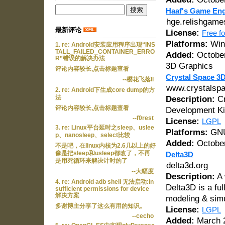
Haaf's Game Eng
hge.relishgam
最新评论
License:
Free f
Platforms:
Win
1. re: Android安装应用程序出现“INS
TALL_FAILED_CONTAINER_ERRO
Added:
October
R”错误的解决办法
3D Graphics
评论内容较长,点击标题查看
Crystal Space 3
--樱花飞落ll
www.crystalspa
2. re: Android下生成core dump的方
法
Description:
Cr
评论内容较长,点击标题查看
Development Kit
--f0rest
License:
LGPL
3. re: Linux平台延时之sleep、uslee
Platforms:
GNU
p、nanosleep、select比较
Added:
October
不是吧，在linux内核为2.6几以上的好
像是把sleep和usleep都改了，不再
Delta3D
是用死循环来解决计时的了
delta3d.org
--大幅度
Description:
A 
4. re: Android adb shell 无法启动:in
Delta3D is a ful
sufficient permissions for device
解决方案
modeling & simu
多谢博主分享了这么有用的知识。
License:
LGPL
--cecho
Added:
March 2