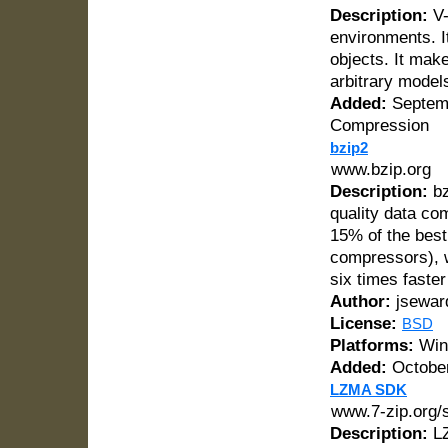
Description:
V-
environments. I
objects. It mak
arbitrary model
Added:
Septemb
Compression
bzip2
www.bzip.org
Description:
bz
quality data com
15% of the best
compressors), w
six times faste
Author:
jsewar
License:
BSD
Platforms:
Win
Added:
October
LZMA SDK
www.7-zip.org/
Description:
LZ