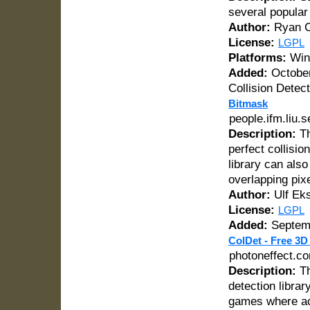
several popular
Author:
Ryan C
License:
LGPL
Platforms:
Win
Added:
October
Collision Detect
Bitmask
people.ifm.liu.s
Description:
Th
perfect collision
library can also
overlapping pixe
Author:
Ulf Ek
License:
LGPL
Added:
Septemb
ColDet - Free 3D
photoneffect.co
Description:
Th
detection librar
games where ac