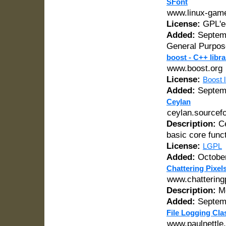
SFont
www.linux-game
License:
GPL'e
Added:
Septemb
General Purpos
boost - C++ libra
www.boost.org
License:
Boost 
Added:
Septemb
Ceylan
ceylan.sourcefo
Description:
Ce
basic core funct
License:
LGPL
Added:
October
Chattering Pixel
www.chattering
Description:
Me
Added:
Septemb
File Logging Cla
www.paulnettle