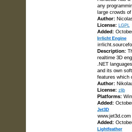
any programming
large crowds of
Author:
Nicola
License:
LGPL
Added:
October
Irrlicht Engine
irrlicht.sourcef
Description:
Th
realtime 3D eng
.NET languages.
and its own soft
features which 
Author:
Nikola
License:
zlib
Platforms:
Win
Added:
October
Jet3D
www.jet3d.com
Added:
October
Lightfeather