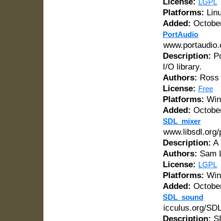
License:
LGPL
Platforms:
Linu
Added:
October
PortAudio
www.portaudio
Description:
Po
I/O library.
Authors:
Ross 
License:
Free
Platforms:
Win
Added:
October
SDL_mixer
www.libsdl.org
Description:
A 
Authors:
Sam L
License:
LGPL
Platforms:
Win
Added:
October
SDL_sound
icculus.org/SD
Description:
SD