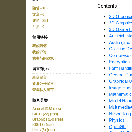
Contents
随笔 - 103
文章 - 0
2D Graphic
评论 - 251
3D Graphic
引用 - 0
3D Game E
Artificial Int
常用链接
Audio (Sou
我的随笔
Collision De
我的评论
Compressi
我参与的随笔
Encryption
Font Handli
留言簿
(38)
General Pu
给我留言
Graphical U
查看公开留言
Image Hand
查看私人留言
Mathematic
Model Handl
随笔分类
Multimedia/
Android(18)
(rss)
Networking
C/C++(22)
(rss)
Physics
Graphics(14)
(rss)
iOS(13)
(rss)
OpenGL
Linux(5)
(rss)