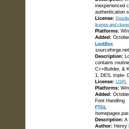
inexperienced c
authentication s
License:
Distrib
license and close
Platforms:
Win
Added:
October
LockBox
sourceforge.net
Description:
Lo
contains routin
C++Builder, & K
1, DES, triple- 
License:
LGPL
Platforms:
Win
Added:
October
Font Handling
FTGL
homepages.para
Description:
A 
Author:
Henry 