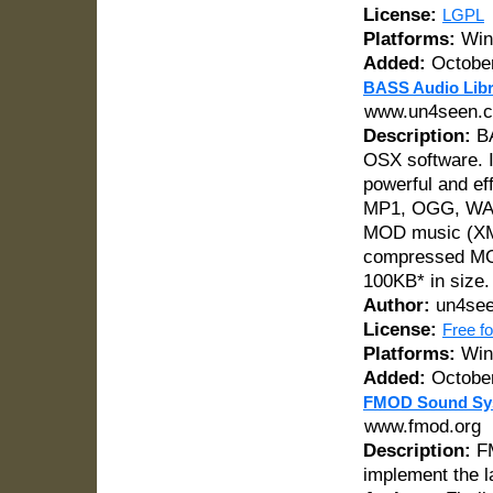
License:
LGPL
Platforms:
Wind
Added:
October
BASS Audio Libr
www.un4seen.
Description:
BA
OSX software. I
powerful and ef
MP1, OGG, WAV,
MOD music (X
compressed MODs
100KB* in size.
Author:
un4see
License:
Free f
Platforms:
Win
Added:
October
FMOD Sound Sy
www.fmod.org
Description:
FM
implement the la