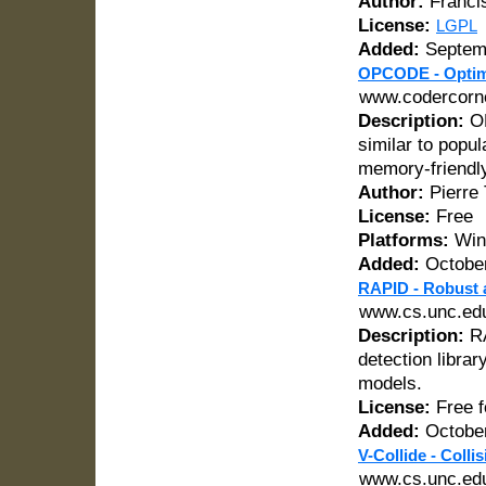
Author:
Franci
License:
LGPL
Added:
Septemb
OPCODE - Optimi
www.codercorn
Description:
OP
similar to pop
memory-friendly
Author:
Pierre
License:
Free
Platforms:
Win
Added:
October
RAPID - Robust 
www.cs.unc.ed
Description:
RA
detection libra
models.
License:
Free f
Added:
October
V-Collide - Colli
www.cs.unc.e