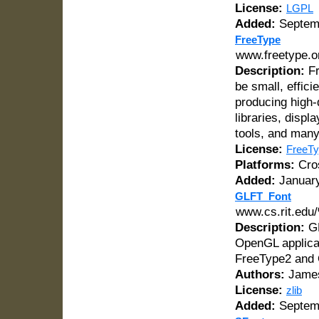
License:
LGPL
Added:
Septemb
FreeType
www.freetype.o
Description:
Fr
be small, effici
producing high-
libraries, displ
tools, and many
License:
FreeTy
Platforms:
Cros
Added:
January
GLFT_Font
www.cs.rit.edu/
Description:
GL
OpenGL applicat
FreeType2 and 
Authors:
James
License:
zlib
Added:
Septemb