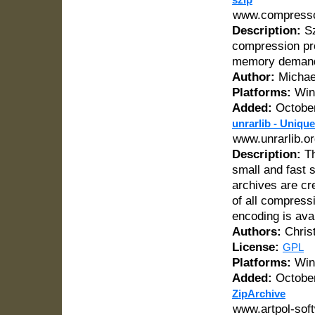
www.compressc
Description:
Sz
compression pro
memory demands
Author:
Michael
Platforms:
Win
Added:
October
unrarlib - Uniqu
www.unrarlib.o
Description:
Th
small and fast 
archives are cr
of all compress
encoding is avai
Authors:
Chris
License:
GPL
Platforms:
Win
Added:
October
ZipArchive
www.artpol-sof