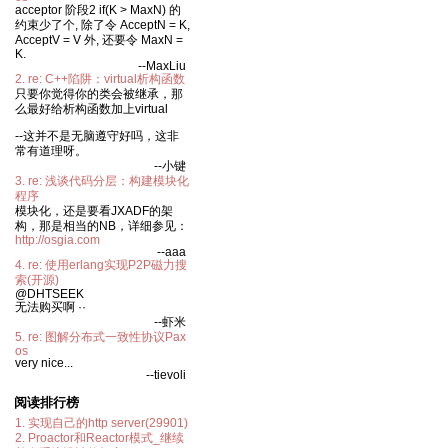
acceptor 阶段2 if(K > MaxN) 的
约束少了个, 除了令 AcceptN = K,
AcceptV = V 外, 还要令 MaxN =
K.
--MaxLiu
2. re: C++陷阱：virtual析构函数
只要你觉得你的类会被继承，那
么最好给析构函数加上virtual
--这并不是无脑遵守好吗，这非
常有道理呀。
--小键
3. re: 浅谈代码分层：构建模块化
程序
模块化，还是要看JXADF的架
构，那是相当的NB，详细参见：
http://osgia.com
--aaa
4. re: 使用erlang实现P2P磁力搜
索(开源)
@DHTSEEK
无法购买啊 ··
--虾米
5. re: 图解分布式一致性协议Pax
os
very nice...
--tievoli
阅读排行榜
1. 实现自己的http server(29901)
2. Proactor和Reactor模式_继续