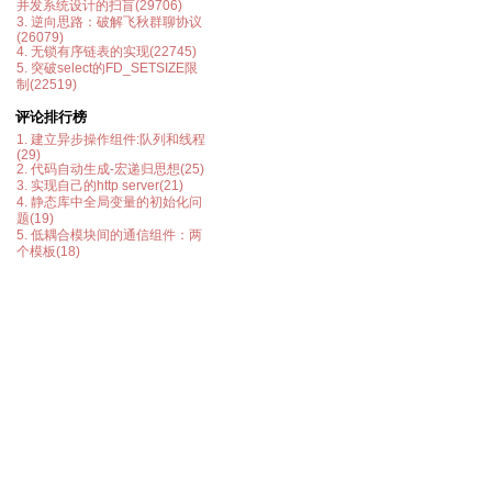
并发系统设计的扫盲(29706)
3. 逆向思路：破解飞秋群聊协议
(26079)
4. 无锁有序链表的实现(22745)
5. 突破select的FD_SETSIZE限
制(22519)
评论排行榜
1. 建立异步操作组件:队列和线程
(29)
2. 代码自动生成-宏递归思想(25)
3. 实现自己的http server(21)
4. 静态库中全局变量的初始化问
题(19)
5. 低耦合模块间的通信组件：两
个模板(18)