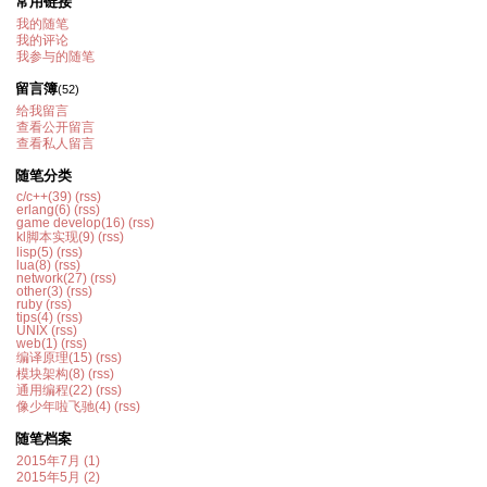
常用链接
我的随笔
我的评论
我参与的随笔
留言簿
(52)
给我留言
查看公开留言
查看私人留言
随笔分类
c/c++(39)
(rss)
erlang(6)
(rss)
game develop(16)
(rss)
kl脚本实现(9)
(rss)
lisp(5)
(rss)
lua(8)
(rss)
network(27)
(rss)
other(3)
(rss)
ruby
(rss)
tips(4)
(rss)
UNIX
(rss)
web(1)
(rss)
编译原理(15)
(rss)
模块架构(8)
(rss)
通用编程(22)
(rss)
像少年啦飞驰(4)
(rss)
随笔档案
2015年7月 (1)
2015年5月 (2)