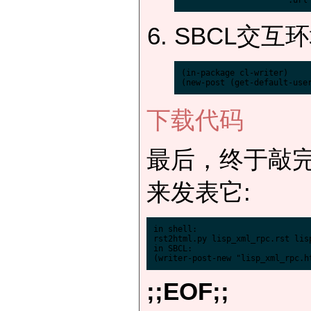
SBCL交互
(in-package cl-writer)

下载代码
最后，终于敲
来发表它:
in shell:

rst2html.py lisp_xml_rpc.rst lisp
in SBCL:

;;EOF;;