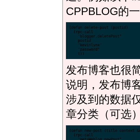
CPPBLOG的
(defun delete-post (postid)

  (rpc-call

    "blogger.deletePost"

    postid

    "kevinlynx"

    "password"

发布博客也很简单
说明，发布博
涉及到的数据
章分类（可选）
(defun new-post (title context &o
  (rpc-call

    "metaWeblog.newPost"
