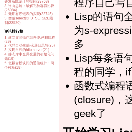
程序自己写
并发系统设计的扫盲(29708)
3. 逆向思路：破解飞秋群聊协议
(26084)
Lisp的语句
4. 无锁有序链表的实现(22745)
5. 突破select的FD_SETSIZE限
制(22520)
为s-expr
评论排行榜
1. 建立异步操作组件:队列和线程
多
(29)
2. 代码自动生成-宏递归思想(25)
3. 实现自己的http server(21)
Lisp每条
4. 静态库中全局变量的初始化问
题(19)
5. 低耦合模块间的通信组件：两
个模板(18)
程的同学，i
函数式编程
(closur
geek了