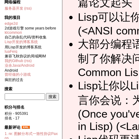
篇论文起头
网络编程
服务器开发
(rss)
Lisp可以
我的项目
edge2d
(<ANSI com
2d游戏引擎 some years before
klcommon
自己的杂乱代码/资料收集
大部分编程
Lisp开发的博客系统
用Lisp开发的博客系统
luaFeiq
制了你解决问题的
兼容飞秋协议的局域网IM
我的Github
(rss)
业余Java/Android
Common Lis
Android
曾经做的小游戏
疯狂的过去
Lisp让你
搜索
言你会说：
积分与排名
(Once you've
积分 - 905391
排名 - 17
in Lisp) (<L
最新评论
1. re: 图解分布式一致性协议Pax
os