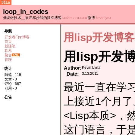
51La
loop_in_codes
低调做技术__欢迎移步我的独立博客
codemaro.com
微博
kevinlynx
导航
用lisp开发博
开发者Cpp博客
首页
新随笔
联系
用lisp开
聚合
管理
Author:
Kevin Lynx
统计
Date:
3.13.2011
随笔 - 119
文章 - 0
最近一直在学习
评论 - 667
引用 - 0
公告
上接近1个月了
<Lisp本质
这门语言，于