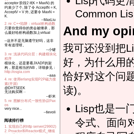
Lisp代码更清
acceptor 阶段2 if(K > MaxN) 的
约束少了个, 除了令 AcceptN = K,
Common Lis
AcceptV = V 外, 还要令 MaxN =
K.
--MaxLiu
2. re: C++陷阱：virtual析构函数
And my opi
只要你觉得你的类会被继承，那
么最好给析构函数加上virtual
--这并不是无脑遵守好吗，这非
我可还没到把Li
常有道理呀。
--小键
3. re: 浅谈代码分层：构建模块化
好，为什么用的人不
程序
模块化，还是要看JXADF的架
构，那是相当的NB，详细参见：
http://osgia.com
恰好对这个问题做了
--aaa
4. re: 使用erlang实现P2P磁力搜
索(开源)
读)。
@DHTSEEK
无法购买啊 ··
--虾米
5. re: 图解分布式一致性协议Pax
Lisp也是
os
very nice...
--tievoli
令式、面向对
阅读排行榜
1. 实现自己的http server(29902)
2. Proactor和Reactor模式_继续