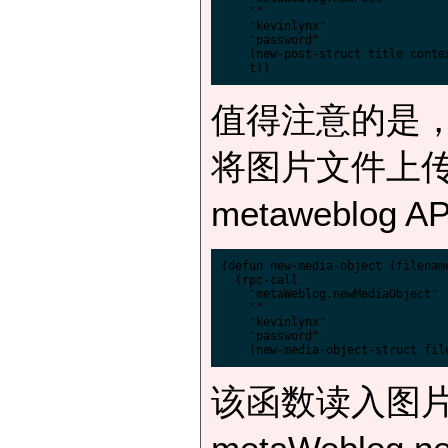
    ""

    "kevinlynx"

    "password"

    (new-post-struct title contex
值得注意的是
将图片文件上传
metaweblog 
(defun new-media-object (filename
  (rpc-call

    "metaWeblog.newMediaObject"

    ""

    "kevinlynx"

    "password"

该函数读入图