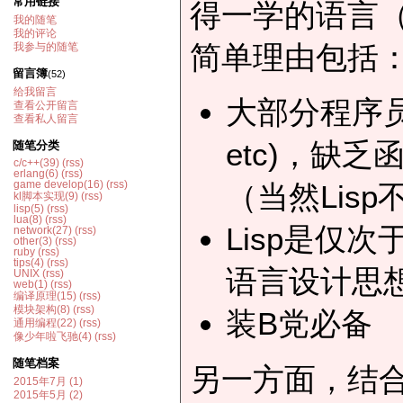
常用链接
得一学的语言（就
我的随笔
我的评论
简单理由包括
我参与的随笔
留言簿
(52)
给我留言
大部分程序员只
查看公开留言
查看私人留言
etc)，缺
随笔分类
c/c++(39)
(rss)
erlang(6)
(rss)
game develop(16)
(rss)
（当然Lisp
kl脚本实现(9)
(rss)
lisp(5)
(rss)
lua(8)
(rss)
Lisp是仅次
network(27)
(rss)
other(3)
(rss)
ruby
(rss)
tips(4)
(rss)
语言设计思
UNIX
(rss)
web(1)
(rss)
编译原理(15)
(rss)
模块架构(8)
(rss)
装B党必备
通用编程(22)
(rss)
像少年啦飞驰(4)
(rss)
随笔档案
另一方面，结
2015年7月 (1)
2015年5月 (2)