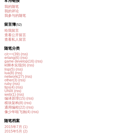
常用链接
我的随笔
我的评论
我参与的随笔
留言簿
(52)
给我留言
查看公开留言
查看私人留言
随笔分类
c/c++(39)
(rss)
erlang(6)
(rss)
game develop(16)
(rss)
kl脚本实现(9)
(rss)
lisp(5)
(rss)
lua(8)
(rss)
network(27)
(rss)
other(3)
(rss)
ruby
(rss)
tips(4)
(rss)
UNIX
(rss)
web(1)
(rss)
编译原理(15)
(rss)
模块架构(8)
(rss)
通用编程(22)
(rss)
像少年啦飞驰(4)
(rss)
随笔档案
2015年7月 (1)
2015年5月 (2)