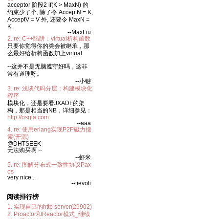
acceptor 阶段2 if(K > MaxN) 的
约束少了个, 除了令 AcceptN = K,
AcceptV = V 外, 还要令 MaxN =
K.
--MaxLiu
2. re: C++陷阱：virtual析构函数
只要你觉得你的类会被继承，那
么最好给析构函数加上virtual
--这并不是无脑遵守好吗，这非
常有道理呀。
--小键
3. re: 浅谈代码分层：构建模块化
程序
模块化，还是要看JXADF的架
构，那是相当的NB，详细参见：
http://osgia.com
--aaa
4. re: 使用erlang实现P2P磁力搜
索(开源)
@DHTSEEK
无法购买啊 ··
--虾米
5. re: 图解分布式一致性协议Pax
os
very nice...
--tievoli
阅读排行榜
1. 实现自己的http server(29902)
2. Proactor和Reactor模式_继续