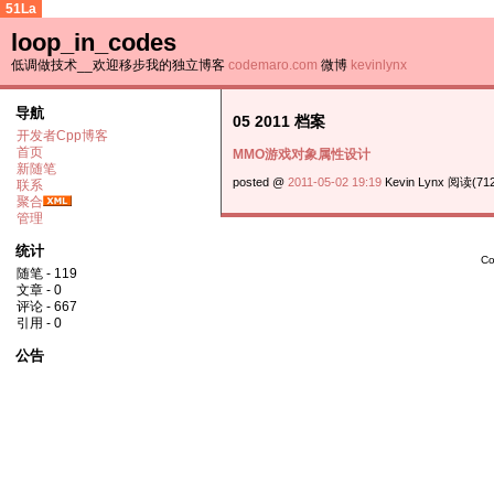
51La
loop_in_codes
低调做技术__欢迎移步我的独立博客
codemaro.com
微博
kevinlynx
导航
05 2011 档案
开发者Cpp博客
首页
MMO游戏对象属性设计
新随笔
posted @
2011-05-02 19:19
Kevin Lynx 阅读(712
联系
聚合
管理
统计
Co
随笔 - 119
文章 - 0
评论 - 667
引用 - 0
公告