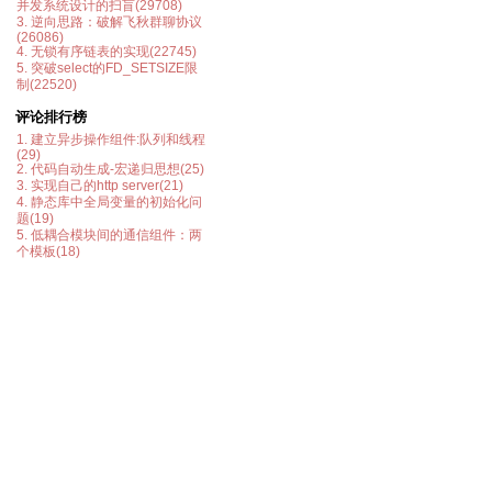
并发系统设计的扫盲(29708)
3. 逆向思路：破解飞秋群聊协议
(26086)
4. 无锁有序链表的实现(22745)
5. 突破select的FD_SETSIZE限
制(22520)
评论排行榜
1. 建立异步操作组件:队列和线程
(29)
2. 代码自动生成-宏递归思想(25)
3. 实现自己的http server(21)
4. 静态库中全局变量的初始化问
题(19)
5. 低耦合模块间的通信组件：两
个模板(18)