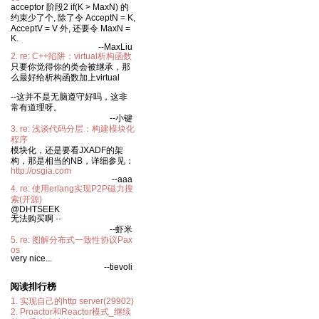
acceptor 阶段2 if(K > MaxN) 的
约束少了个, 除了令 AcceptN = K,
AcceptV = V 外, 还要令 MaxN =
K.
--MaxLiu
2. re: C++陷阱：virtual析构函数
只要你觉得你的类会被继承，那
么最好给析构函数加上virtual
--这并不是无脑遵守好吗，这非
常有道理呀。
--小键
3. re: 浅谈代码分层：构建模块化
程序
模块化，还是要看JXADF的架
构，那是相当的NB，详细参见：
http://osgia.com
--aaa
4. re: 使用erlang实现P2P磁力搜
索(开源)
@DHTSEEK
无法购买啊 ··
--虾米
5. re: 图解分布式一致性协议Pax
os
very nice...
--tievoli
阅读排行榜
1. 实现自己的http server(29902)
2. Proactor和Reactor模式_继续