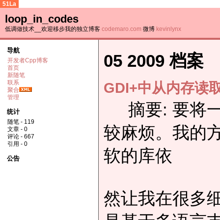
51La
loop_in_codes
低调做技术__欢迎移步我的独立博客
codemaro.com
微博
kevinlynx
导航
05 2009 档案
开发者Cpp博客
首页
新随笔
联系
GDI+中从内存读
聚合
管理
摘要: 要将一
统计
随笔 - 119
较麻烦。我的方
文章 - 0
评论 - 667
引用 - 0
软的库依
公告
然让我在很多