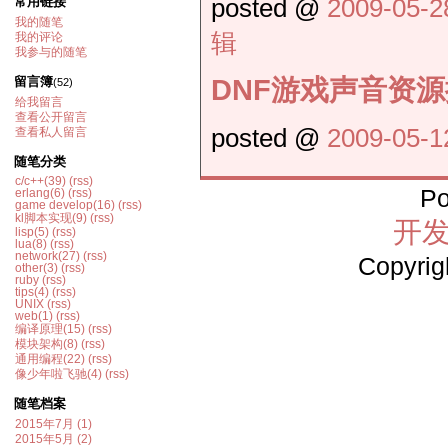
posted @
2009-05-2
常用链接
我的随笔
辑
我的评论
我参与的随笔
DNF游戏声音资
留言簿
(52)
给我留言
查看公开留言
posted @
2009-05-1
查看私人留言
随笔分类
c/c++(39)
(rss)
Po
erlang(6)
(rss)
game develop(16)
(rss)
kl脚本实现(9)
(rss)
开发
lisp(5)
(rss)
lua(8)
(rss)
network(27)
(rss)
Copyrig
other(3)
(rss)
ruby
(rss)
tips(4)
(rss)
UNIX
(rss)
web(1)
(rss)
编译原理(15)
(rss)
模块架构(8)
(rss)
通用编程(22)
(rss)
像少年啦飞驰(4)
(rss)
随笔档案
2015年7月 (1)
2015年5月 (2)