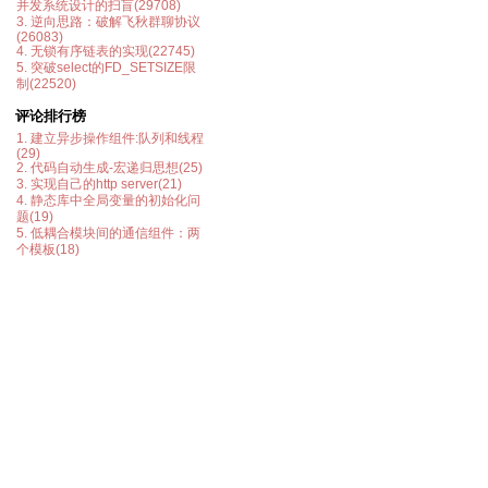
并发系统设计的扫盲(29708)
3. 逆向思路：破解飞秋群聊协议
(26083)
4. 无锁有序链表的实现(22745)
5. 突破select的FD_SETSIZE限
制(22520)
评论排行榜
1. 建立异步操作组件:队列和线程
(29)
2. 代码自动生成-宏递归思想(25)
3. 实现自己的http server(21)
4. 静态库中全局变量的初始化问
题(19)
5. 低耦合模块间的通信组件：两
个模板(18)