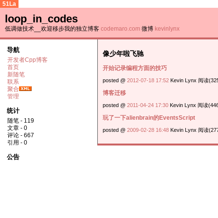
51La
loop_in_codes
低调做技术__欢迎移步我的独立博客
codemaro.com
微博
kevinlynx
导航
像少年啦飞驰
开发者Cpp博客
首页
开始记录编程方面的技巧
新随笔
posted @
2012-07-18 17:52
Kevin Lynx 阅读(325
联系
聚合
博客迁移
管理
posted @
2011-04-24 17:30
Kevin Lynx 阅读(446
统计
玩了一下alienbrain的EventsScript
随笔 - 119
文章 - 0
posted @
2009-02-28 16:48
Kevin Lynx 阅读(277
评论 - 667
引用 - 0
公告