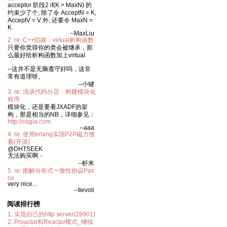
acceptor 阶段2 if(K > MaxN) 的
约束少了个, 除了令 AcceptN = K,
AcceptV = V 外, 还要令 MaxN =
K.
--MaxLiu
2. re: C++陷阱：virtual析构函数
只要你觉得你的类会被继承，那
么最好给析构函数加上virtual
--这并不是无脑遵守好吗，这非
常有道理呀。
--小键
3. re: 浅谈代码分层：构建模块化
程序
模块化，还是要看JXADF的架
构，那是相当的NB，详细参见：
http://osgia.com
--aaa
4. re: 使用erlang实现P2P磁力搜
索(开源)
@DHTSEEK
无法购买啊 ··
--虾米
5. re: 图解分布式一致性协议Pax
os
very nice...
--tievoli
阅读排行榜
1. 实现自己的http server(29901)
2. Proactor和Reactor模式_继续