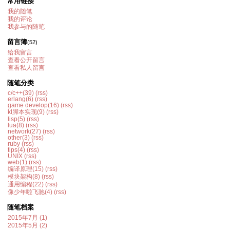
常用链接
我的随笔
我的评论
我参与的随笔
留言簿
(52)
给我留言
查看公开留言
查看私人留言
随笔分类
c/c++(39)
(rss)
erlang(6)
(rss)
game develop(16)
(rss)
kl脚本实现(9)
(rss)
lisp(5)
(rss)
lua(8)
(rss)
network(27)
(rss)
other(3)
(rss)
ruby
(rss)
tips(4)
(rss)
UNIX
(rss)
web(1)
(rss)
编译原理(15)
(rss)
模块架构(8)
(rss)
通用编程(22)
(rss)
像少年啦飞驰(4)
(rss)
随笔档案
2015年7月 (1)
2015年5月 (2)