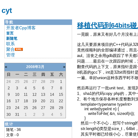
cyt
导航
移植代码到64bits
开发者Cpp博客
首页
一晃眼，原来又有好几个月没有上来。
新随笔
联系
这几天要原来项目的C++代码从32
聚合
竟然很顺利的全部编译通过，而且-Wa
管理
aul。沮丧之余用gdb跟踪了半天都
问题……最后在一次跟踪的时候，
翻查代码的上下文，原来指针是跟一个i
2008年3月
<
>
it机器的gcc下，int是32bi
日
一
二
三
四
五
六
一遍。幸好union这种东西平时不敢
24
25
26
27
28
29
1
然后再运行了一批unit tes
2
3
4
5
6
7
8
1、sha1的代码copy php的，其中
9
10
11
12
13
14
15
2、有个地方保存各种长度整数到
16
17
18
19
20
21
22
template<typename typeInt>
23
24
25
26
27
28
29
int write(typeInt n) {
writeToFile( &n, sizeof(n));
30
31
1
2
3
4
5
}
然后一个不小心，想写个string的长度的时
统计
str.length()类型是size_t，
随笔 - 36
其实平时都已经很小心，尽量使用s
文章 - 0