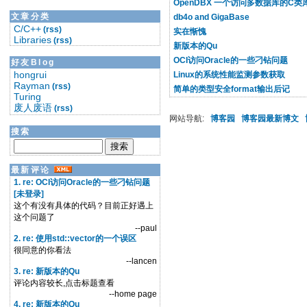
OpenDBX 一个访问多数据库的C类
文章分类
db4o and GigaBase
C/C++
(rss)
实在惭愧
Libraries
(rss)
新版本的Qu
OCI访问Oracle的一些刁钻问题
好友Blog
hongrui
Linux的系统性能监测参数获取
Rayman
(rss)
简单的类型安全format输出后记
Turing
废人废语
(rss)
网站导航:
博客园
博客园最新博文
搜索
最新评论
1. re: OCI访问Oracle的一些刁钻问题
[未登录]
这个有没有具体的代码？目前正好遇上
这个问题了
--paul
2. re: 使用std::vector的一个误区
很同意的你看法
--lancen
3. re: 新版本的Qu
评论内容较长,点击标题查看
--home page
4. re: 新版本的Qu