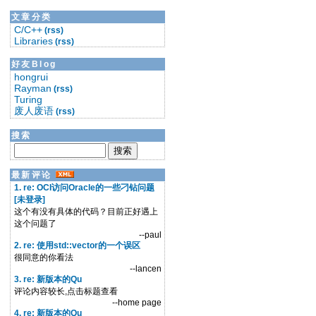
文章分类
C/C++
(rss)
Libraries
(rss)
好友Blog
hongrui
Rayman
(rss)
Turing
废人废语
(rss)
搜索
最新评论
1. re: OCI访问Oracle的一些刁钻问题
[未登录]
这个有没有具体的代码？目前正好遇上
这个问题了
--paul
2. re: 使用std::vector的一个误区
很同意的你看法
--lancen
3. re: 新版本的Qu
评论内容较长,点击标题查看
--home page
4. re: 新版本的Qu