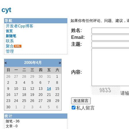
cyt
如果你有任何评论、问题、建议，请
导航
开发者Cpp博客
姓名:
首页
新随笔
Email:
联系
主题:
聚合
管理
2006年4月
<
>
日
一
二
三
四
五
六
内容:
26
27
28
29
30
31
1
2
3
4
5
6
7
8
9
10
11
12
13
14
15
请输
16
17
18
19
20
21
22
23
24
25
26
27
28
29
30
1
2
3
4
5
6
私人留言
统计
随笔 - 36
文章 - 0