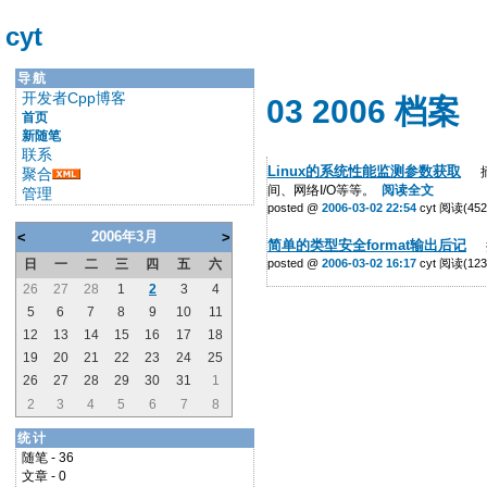
cyt
导航
开发者Cpp博客
03 2006 档案
首页
新随笔
联系
Linux的系统性能监测参数获取
摘要
聚合
间、网络I/O等等。
阅读全文
管理
posted @
2006-03-02 22:54
cyt 阅读(452
2006年3月
<
>
简单的类型安全format输出后记
摘
日
一
二
三
四
五
六
posted @
2006-03-02 16:17
cyt 阅读(123
26
27
28
1
2
3
4
5
6
7
8
9
10
11
12
13
14
15
16
17
18
19
20
21
22
23
24
25
26
27
28
29
30
31
1
2
3
4
5
6
7
8
统计
随笔 - 36
文章 - 0