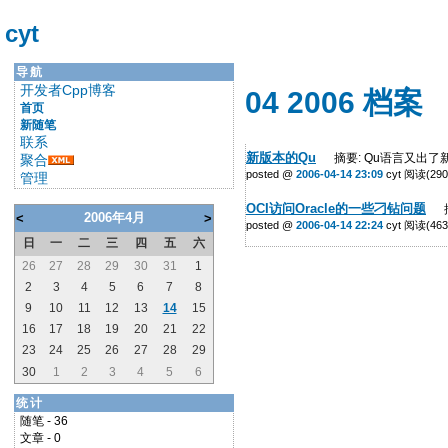
cyt
导航
开发者Cpp博客
04 2006 档案
首页
新随笔
联系
新版本的Qu
摘要: Qu语言又出了
聚合
posted @
2006-04-14 23:09
cyt 阅读(290
管理
OCI访问Oracle的一些刁钻问题
摘要
2006年4月
<
>
posted @
2006-04-14 22:24
cyt 阅读(463
日
一
二
三
四
五
六
26
27
28
29
30
31
1
2
3
4
5
6
7
8
9
10
11
12
13
14
15
16
17
18
19
20
21
22
23
24
25
26
27
28
29
30
1
2
3
4
5
6
统计
随笔 - 36
文章 - 0