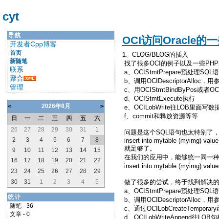
cyt
导航
OCI访问Oracle
开发者Cpp博客
首页
1、CLOG/BLOG的插入
新随笔
找了很多OCI的例子以及一些PH
联系
a、OCIStmtPrepare预处理SQL语句："ins
聚合
b、调用OCIDescriptorAlloc
管理
c、用OCIStmtBindByPos或者O
d、OCIStmtExecute执行
2026年8月
<
>
e、OCILobWrite往LOB里面写数
f、commit和释放资源等等
日
一
二
三
四
五
六
26
27
28
29
30
31
1
问题是这个SQL语句也太特别了，
2
3
4
5
6
7
8
insert into mytable (myimg) value
就足够了。
9
10
11
12
13
14
15
在我们的应用中，能够统一同一种
16
17
18
19
20
21
22
insert into mytable (myim
23
24
25
26
27
28
29
30
31
1
2
3
4
5
做了很多的尝试，终于找到解决
a、OCIStmtPrepare预处理SQL语句："in
统计
b、调用OCIDescriptorAlloc
随笔 - 36
c、通过OCILobCreateTempo
文章 - 0
d、OCILobWriteAppend往LO