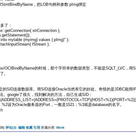
CIStmtBindByName，把LOB句柄和参数:pImg绑定
很多了：
:getConnection( strConnection );
getStatement());
nto mytable (myimg) values (:pImg)" );
tachInputStream( fStream );
os/OCIBindByName的时候，那个字符串的数据类型，不能是SQLT_LVC，用
道了。
定绑定的SID连接数据库。用SID连接Oracle当然有它的好处。奇怪的是JDBC能用IP
法。google了很久，找到解决的方法，自己生成SID：
ION=(ADDRESS_LIST=(ADDRESS=(PROTOCOL=TCP)(HOST=%1)(PORT=%2)
%2设为Oracle服务器的Port，一般是1521；%3就是database的名字。
h
38)
评论(3)
编辑
收藏
引用
所属分类:
Work