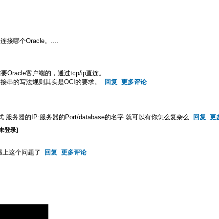
连接哪个Oracle。....
不需要Oracle客户端的，通过tcp/ip直连。
ll，连接串的写法规则其实是OCI的要求。
回复
更多评论
 按格式 服务器的IP:服务器的Port/database的名字 就可以有你怎么复杂么
回复
更
[未登录]
遇上这个问题了
回复
更多评论