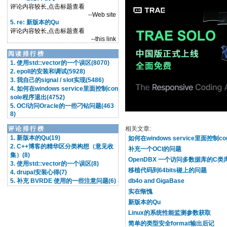
评论内容较长,点击标题查看
--Web site
5. re: 新版本的Qu
评论内容较长,点击标题查看
--this link
阅读排行榜
1. 使用std::vector的一个误区(8070)
2. epoll的安装和调试(5928)
3. 我自己的signal / slot实现(5486)
4. 如何在windows service里面控制con
sole程序退出(4752)
5. OCI访问Oracle的一些刁钻问题(463
8)
评论排行榜
相关文章:
1. 新版本的Qu(19)
如何在windows service里面控制c
2. C++博客的精华区分类构想（意见收
补充一个OCI的问题
集）(8)
OpenDBX 一个访问多数据库的C类
3. 使用std::vector的一个误区(8)
移植代码到64bits碰上的问题
4. drupal安装心得(7)
5. 补充 BVRDE 使用的一些注意问题(6)
db4o and GigaBase
实在惭愧
新版本的Qu
Linux的系统性能监测参数获取
简单的类型安全format输出后记