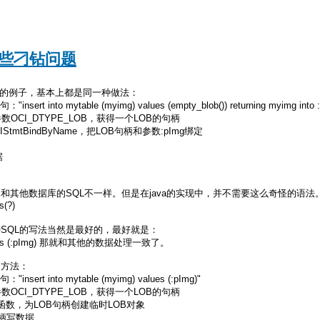
的一些刁钻问题
P的例子，基本上都是同一种做法：
ert into mytable (myimg) values (empty_blob()) returning myimg into 
，用参数OCI_DTYPE_LOB，获得一个LOB的句柄
CIStmtBindByName，把LOB句柄和参数:pImg绑定
据
和其他数据库的SQL不一样。但是在java的实现中，并不需要这么奇怪的语法
s(?)
SQL的写法当然是最好的，最好就是：
g) values (:pImg) 那就和其他的数据处理一致了。
的方法：
sert into mytable (myimg) values (:pImg)"
，用参数OCI_DTYPE_LOB，获得一个LOB的句柄
rary函数，为LOB句柄创建临时LOB对象
B句柄写数据