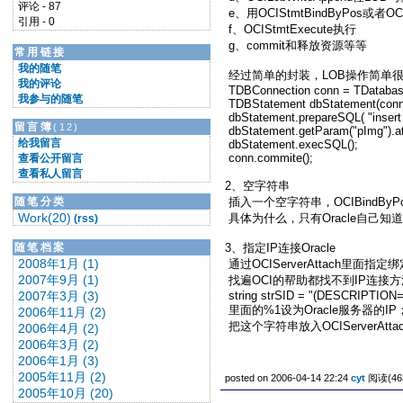
评论 - 87
e、用OCIStmtBindByPos或者O
引用 - 0
f、OCIStmtExecute执行
g、commit和释放资源等等
常用链接
我的随笔
经过简单的封装，LOB操作简单
我的评论
TDBConnection conn = TDatabase:
我参与的随笔
TDBStatement dbStatement(conn.
dbStatement.prepareSQL( "insert i
留言簿
(12)
dbStatement.getParam("pImg").at
给我留言
dbStatement.execSQL();
conn.commite();
查看公开留言
查看私人留言
2、空字符串
随笔分类
插入一个空字符串，OCIBindByP
Work(20)
具体为什么，只有Oracle自己知
(rss)
随笔档案
3、指定IP连接Oracle
2008年1月 (1)
通过OCIServerAttach里面指
2007年9月 (1)
找遍OCI的帮助都找不到IP连接方
2007年3月 (3)
string strSID = "(DESCRIPT
里面的%1设为Oracle服务器的IP；
2006年11月 (2)
把这个字符串放入OCIServerAttac
2006年4月 (2)
2006年3月 (2)
2006年1月 (3)
2005年11月 (2)
posted on 2006-04-14 22:24
cyt
阅读(46
2005年10月 (20)