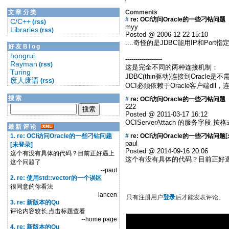
文章分类
Comments
#
re: OCI访问Oracle的一些刁钻问题
C/C++
(rss)
myy
Libraries
(rss)
Posted @ 2006-12-22 15:10
....奇怪的是JDBC能用IP和Port指定
好友Blog
hongrui
------------------
Rayman
(rss)
这是完全不同的两种连接机制：
Turing
JDBC(thin驱动)连接到Oracle是
废人废语
(rss)
OCI必须依赖于Oracle客户端d
搜索
#
re: OCI访问Oracle的一些刁钻问题
222
Posted @ 2011-03-17 16:12
OCIServerAttach 的服务字段
最新评论
1. re: OCI访问Oracle的一些刁钻问题
#
re: OCI访问Oracle的一些刁钻问题
paul
[未登录]
Posted @ 2014-09-16 20:06
这个有没有具体的代码？目前正好遇上
这个有没有具体的代码？目前正好
这个问题了
--paul
2. re: 使用std::vector的一个误区
很同意的你看法
--lancen
只有注册用户
登录
后才能发表评论。
3. re: 新版本的Qu
评论内容较长,点击标题查看
--home page
4. re: 新版本的Qu