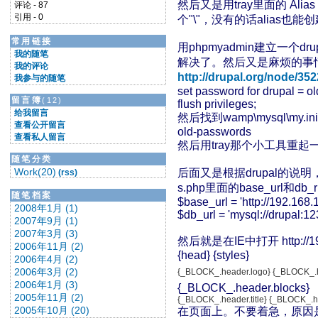
然后又是用tray里面的 Alias 
评论 - 87
引用 - 0
个"\"，没有的话alias
常用链接
用phpmyadmin建立一个d
我的随笔
解决了。然后又是麻烦的事情了。
我的评论
http://drupal.org/node/35
我参与的随笔
set password for drupal = o
留言簿
(12)
flush privileges;
给我留言
然后找到wamp\mysql\my.
查看公开留言
old-passwords
查看私人留言
然后用tray那个小工具重起一
随笔分类
Work(20)
后面又是根据drupal的说明，step
(rss)
s.php里面的base_url和
随笔档案
$base_url = 'http://192.168.
2008年1月 (1)
$db_url = 'mysql://drupal:1
2007年9月 (1)
2007年3月 (3)
然后就是在IE中打开 http:/
2006年11月 (2)
{head} {styles}
2006年4月 (2)
2006年3月 (2)
{_BLOCK_.header.logo} {_BLOCK_.
2006年1月 (3)
{_BLOCK_.header.blocks}
2005年11月 (2)
{_BLOCK_.header.title} {_BLOCK_.
2005年10月 (20)
在页面上。不要着急，原因是用了