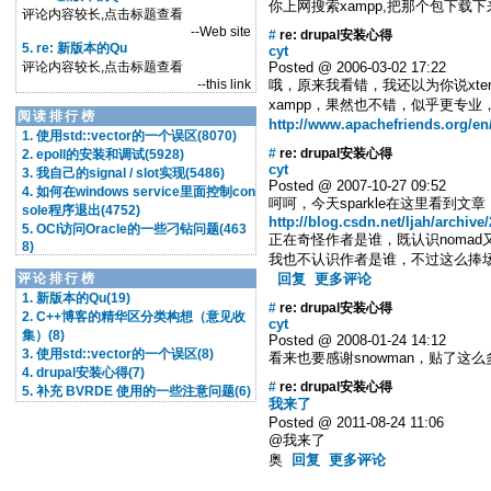
你上网搜索xampp,把那个包下载下来，
评论内容较长,点击标题查看
--Web site
#
re: drupal安装心得
5. re: 新版本的Qu
cyt
评论内容较长,点击标题查看
Posted @ 2006-03-02 17:22
--this link
哦，原来我看错，我还以为你说xte
xampp，果然也不错，似乎更专业
阅读排行榜
http://www.apachefriends.org/en
1. 使用std::vector的一个误区(8070)
#
re: drupal安装心得
2. epoll的安装和调试(5928)
cyt
3. 我自己的signal / slot实现(5486)
Posted @ 2007-10-27 09:52
4. 如何在windows service里面控制con
呵呵，今天sparkle在这里看到文章
sole程序退出(4752)
http://blog.csdn.net/ljah/archiv
5. OCI访问Oracle的一些刁钻问题(463
正在奇怪作者是谁，既认识nomad又
8)
我也不认识作者是谁，不过这么捧
评论排行榜
回复
更多评论
1. 新版本的Qu(19)
#
re: drupal安装心得
2. C++博客的精华区分类构想（意见收
cyt
集）(8)
Posted @ 2008-01-24 14:12
3. 使用std::vector的一个误区(8)
看来也要感谢snowman，贴了这
4. drupal安装心得(7)
#
re: drupal安装心得
5. 补充 BVRDE 使用的一些注意问题(6)
我来了
Posted @ 2011-08-24 11:06
@我来了
奥
回复
更多评论