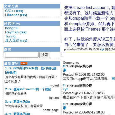
文章分类
先按 create firs
C/C++
(rss)
都没有了。这时候重新输入
Libraries
(rss)
先从drupal那里下载一个 phpte
好友Blog
和xtemplate并排。然后再
hongrui
面上选择按 Themes 那个
Rayman
(rss)
Turing
好了，从我的角度来说工作
废人废语
(rss)
自己的事情了，要怎么折腾
搜索
posted on 2006-01-19 15:37
cyt
阅读(44
Comments
最新评论
#
re: drupal安装心得
1. re: OCI访问Oracle的一些刁钻问题
豪
[未登录]
Posted @ 2006-01-24 02:00
这个有没有具体的代码？目前正好遇上
其实用xmapp也可以,我就用着..
回
这个问题了
--paul
#
re: drupal安装心得
cyt
2. re: 使用std::vector的一个误区
Posted @ 2006-02-06 20:35
很同意的你看法
也是在php5下面？如何做？愿闻
--lancen
3. re: 新版本的Qu
#
re: drupal安装心得
评论内容较长,点击标题查看
豪
--home page
Posted @ 2006-02-12 18:08
4. re: 新版本的Qu