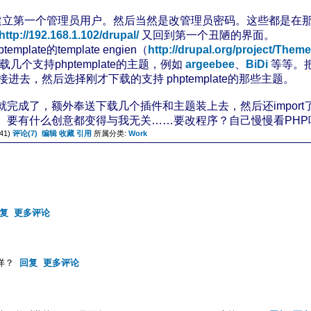
t account，建立第一个管理员用户。然后当然是改管理员密码。
http://192.168.1.102/drupal/
又回到第一个丑陋的界面。
mplate的template engien（
http://drupal.org/project/The
下载几个支持phptemplate的主题，例如
argeebee
、
BiDi
等等。把
连接进去，然后选择刚才下载的支持 phptemplate的那些主题。
就完成了，额外奉送下载几个插件和主题装上去，然后还impor
、要有什么创意都变得与我无关……要改程序？自己慢慢看PHP
41)
评论(7)
编辑
收藏
引用
所属分类:
Work
复
更多评论
其详？
回复
更多评论