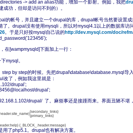
directories -> add an alias功能，增加一个影射。例如，我把
dru
也能创建成功，但却是访问不到的）。
rupal的帐号，并且建立一个drupal的库，drupal帐号当然要设置
drupal没有使用mysqli，所以对mysql4.1以上的数据库
226
。于是只好按mysql自己说的
http://dev.mysql.com/doc/refma
ld_password('123456');
ini，在[wampmysqld]下面加上一行：
下mysql。
 by step的时候。先把drupal\database\database.mysql导入到
db_rul改了，例如我这里就是：
1.102/drupal';
23456@localhost/drupal';
/192.168.1.102/drupal/ 了。麻烦事还是接踵而来。界面丑陋不
{secondary_links}
header.site_name}
{primary_links}
header.help} {_BLOCK_.header.message}
php5.1。drupal也有解决方案。