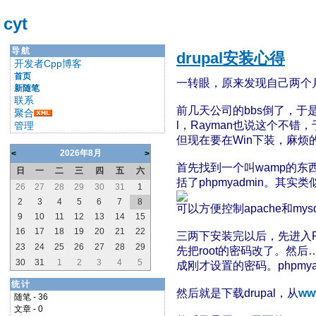
cyt
导航
drupal安装心得
开发者Cpp博客
首页
一转眼，原来发现自己两个月
新随笔
联系
前几天公司的bbs倒了，于是
聚合
l，Rayman也说这个不错，
管理
但现在要在Win下装，麻烦
2026年8月
<
>
首先找到一个叫wamp的东
日
一
二
三
四
五
六
括了phpmyadmin。其
26
27
28
29
30
31
1
2
3
4
5
6
7
8
可以方便控制apache和m
9
10
11
12
13
14
15
16
17
18
19
20
21
22
三两下安装完以后，先进入PH
23
24
25
26
27
28
29
先把root的密码改了。然后……PHPM
30
31
1
2
3
4
5
成刚才设置的密码。phpmy
统计
然后就是下载drupal，从
ww
随笔 - 36
文章 - 0