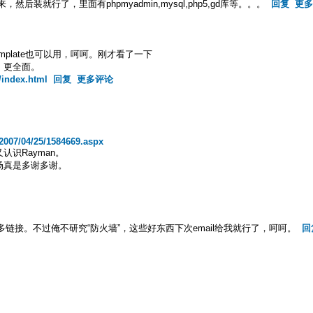
然后装就行了，里面有phpmyadmin,mysql,php5,gd库等。。。
回复
更多
mplate也可以用，呵呵。刚才看了一下
，更全面。
/index.html
回复
更多评论
e/2007/04/25/1584669.aspx
认识Rayman。
场真是多谢多谢。
么多链接。不过俺不研究“防火墙”，这些好东西下次email给我就行了，呵呵。
回