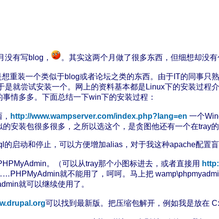
没有写blog，
。其实这两个月做了很多东西，但细想却没有
想重装一个类似于blog或者论坛之类的东西。由于IT的同事只熟悉P
于是就尝试安装一个。网上的资料基本都是Linux下的安装过程介绍，几
的事情多多。下面总结一下win下的安装过程：
西，
http://www.wampserver.com/index.php?lang=en
一个Win
实类似的安装包很多很多，之所以选这个，是贪图他还有一个在tray
ysql的启动和停止，可以方便增加alias，对于我这种apache
PMyAdmin。（可以从tray那个小图标进去，或者直接用
http
yAdmin就不能用了，呵呵。马上把 wamp\phpmyadmin\config.inc
admin就可以继续使用了。
w.drupal.org
可以找到最新版。把压缩包解开，例如我是放在 C:\dr