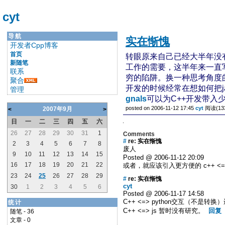
cyt
导航
实在惭愧
开发者Cpp博客
首页
转眼原来自己已经大半年没有
新随笔
工作的需要，这半年来一直写
联系
穷的陷阱。换一种思考角度
聚合
开发的时候经常在想如何把java
管理
gnals
可以为C++开发带入少少的
posted on 2006-11-12 17:45
cyt
阅读(13
2007年9月
<
>
日
一
二
三
四
五
六
26
27
28
29
30
31
1
Comments
#
re: 实在惭愧
2
3
4
5
6
7
8
废人
9
10
11
12
13
14
15
Posted @ 2006-11-12 20:09
16
17
18
19
20
21
22
或者，就应该引入更方便的 c++ <=> 
23
24
25
26
27
28
29
#
re: 实在惭愧
cyt
30
1
2
3
4
5
6
Posted @ 2006-11-17 14:58
C++ <=> python交互（不是转
统计
C++ <=> js 暂时没有研究。
回复
随笔 - 36
文章 - 0