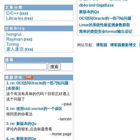
db4o and GigaBase
文章分类
新版本的Qu
C/C++
(rss)
Libraries
(rss)
OCI访问Oracle的一些刁钻问题
Linux的系统性能监测参数获取
好友Blog
简单的类型安全format输出后记
hongrui
Rayman
(rss)
Turing
网站导航:
博客园
博客园最新博文
废人废语
(rss)
搜索
最新评论
1. re: OCI访问Oracle的一些刁钻问题
[未登录]
这个有没有具体的代码？目前正好遇上
这个问题了
--paul
2. re: 使用std::vector的一个误区
很同意的你看法
--lancen
3. re: 新版本的Qu
评论内容较长,点击标题查看
--home page
4. re: 新版本的Qu