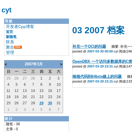
cyt
导航
开发者Cpp博客
03 2007 档案
首页
新随笔
联系
补充一个OCI的问题
摘要: 补充一
聚合
posted @
2007-03-30 00:00
cyt 阅读(246
管理
OpenDBX 一个访问多数据库的C
2007年3月
<
>
posted @
2007-03-29 23:31
cyt 阅读(147
日
一
二
三
四
五
六
移植代码到64bits碰上的问题
摘要:
25
26
27
28
1
2
3
posted @
2007-03-29 23:15
cyt 阅读(133
4
5
6
7
8
9
10
11
12
13
14
15
16
17
18
19
20
21
22
23
24
25
26
27
28
29
30
31
1
2
3
4
5
6
7
统计
随笔 - 36
文章 - 0